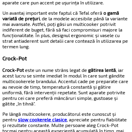
aparate care pun accent pe ușurința în utilizare.
Un avantaj important este faptul că Tefal oferă
o gamă
variată de prețuri
, de la modele accesibile până la variante
mai avansate. Astfel, poți găsi un multicooker potrivit
indiferent de buget, fără să faci compromisuri majore la
funcționalitate. În plus, designul ergonomic și vasele cu
strat antiaderent sunt detalii care contează în utilizarea pe
termen lung.
Crock-Pot
Crock-Pot
este un nume strâns legat de
gătirea lentă
, iar
acest lucru se simte imediat în modul în care sunt gândite
multicookerele brandului. Accentul cade pe preparate care
au nevoie de timp, temperatură constantă și gătire
uniformă, fără intervenții repetate. Sunt aparate potrivite
pentru cei care preferă mâncăruri simple, gustoase și
gătite „în tihnă”.
Pe lângă multicookere, producătorul este cunoscut și
pentru
slow cookerele clasice
, apreciate pentru fiabilitate
și rezultate constante. Multe persoane aleg Crock-Pot
tocmai pentru această experiență acumulată în timp, mai