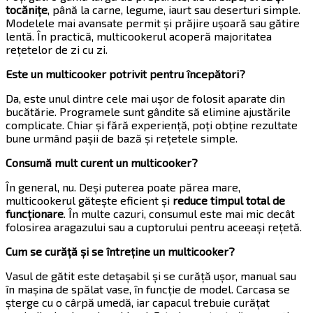
tocănițe
, până la carne, legume, iaurt sau deserturi simple.
Modelele mai avansate permit și prăjire ușoară sau gătire
lentă. În practică, multicookerul acoperă majoritatea
rețetelor de zi cu zi.
Este un multicooker potrivit pentru începători?
Da, este unul dintre cele mai ușor de folosit aparate din
bucătărie. Programele sunt gândite să elimine ajustările
complicate. Chiar și fără experiență, poți obține rezultate
bune urmând pașii de bază și rețetele simple.
Consumă mult curent un multicooker?
În general, nu. Deși puterea poate părea mare,
multicookerul gătește eficient și
reduce timpul total de
funcționare
. În multe cazuri, consumul este mai mic decât
folosirea aragazului sau a cuptorului pentru aceeași rețetă.
Cum se curăță și se întreține un multicooker?
Vasul de gătit este detașabil și se curăță ușor, manual sau
în mașina de spălat vase, în funcție de model. Carcasa se
șterge cu o cârpă umedă, iar capacul trebuie curățat