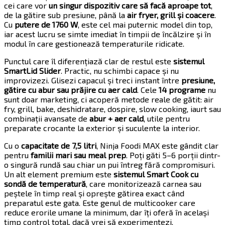
cei care vor
un singur dispozitiv care să facă aproape tot
,
de la gătire sub presiune, până la
air fryer, grill și coacere
.
Cu
putere de 1760 W
, este cel mai puternic model din top,
iar acest lucru se simte imediat în timpii de încălzire și în
modul în care gestionează temperaturile ridicate.
Punctul care îl diferențiază clar de restul este
sistemul
SmartLid Slider
. Practic, nu schimbi capace și nu
improvizezi. Glisezi capacul și treci instant între
presiune,
gătire cu abur sau prăjire cu aer cald
. Cele
14 programe
nu
sunt doar marketing, ci acoperă metode reale de gătit: air
fry, grill, bake, deshidratare, dospire, slow cooking, iaurt sau
combinații avansate de
abur + aer cald
, utile pentru
preparate crocante la exterior și suculente la interior.
Cu o
capacitate de 7,5 litri
, Ninja Foodi MAX este gândit clar
pentru
familii mari sau meal prep
. Poți găti 5–6 porții dintr-
o singură rundă sau chiar un pui întreg fără compromisuri.
Un alt element premium este
sistemul Smart Cook cu
sondă de temperatură
, care monitorizează carnea sau
peștele în timp real și oprește gătirea exact când
preparatul este gata. Este genul de multicooker care
reduce erorile umane la minimum, dar îți oferă în același
timp control total, dacă vrei să experimentezi.