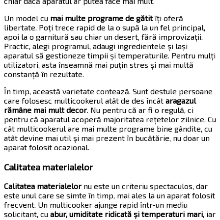
chiar dacă aparatul ar putea face mai mult.
Un model cu
mai multe programe de gătit
îți oferă
libertate. Poți trece rapid de la o supă la un fel principal,
apoi la o garnitură sau chiar un desert, fără improvizații.
Practic, alegi programul, adaugi ingredientele și lași
aparatul să gestioneze timpii și temperaturile. Pentru mulți
utilizatori, asta înseamnă mai puțin stres și mai multă
constanță în rezultate.
În timp, această varietate contează. Sunt destule persoane
care folosesc multicookerul atât de des încât
aragazul
rămâne mai mult decor
. Nu pentru că ar fi o regulă, ci
pentru că aparatul acoperă majoritatea rețetelor zilnice. Cu
cât multicookerul are mai multe programe bine gândite, cu
atât devine mai util și mai prezent în bucătărie, nu doar un
aparat folosit ocazional.
Calitatea materialelor
Calitatea materialelor
nu este un criteriu spectaculos, dar
este unul care se simte în timp, mai ales la un aparat folosit
frecvent. Un multicooker ajunge rapid într-un mediu
solicitant, cu
abur, umiditate ridicată și temperaturi mari
, iar