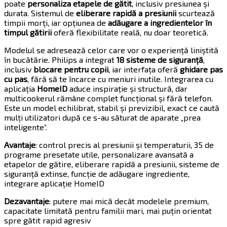
poate
personaliza etapele de gătit
, inclusiv presiunea și
durata. Sistemul de
eliberare rapidă a presiunii
scurtează
timpii morți, iar opțiunea de
adăugare a ingredientelor în
timpul gătirii
oferă flexibilitate reală, nu doar teoretică.
Modelul se adresează celor care vor o experiență liniștită
în bucătărie. Philips a integrat
18 sisteme de siguranță
,
inclusiv
blocare pentru copii
, iar interfața oferă
ghidare pas
cu pas
, fără să te încarce cu meniuri inutile. Integrarea cu
aplicația
HomeID
aduce inspirație și structură, dar
multicookerul rămâne complet funcțional și fără telefon.
Este un model echilibrat, stabil și previzibil, exact ce caută
mulți utilizatori după ce s-au săturat de aparate „prea
inteligente”.
Avantaje
: control precis al presiunii și temperaturii, 35 de
programe presetate utile, personalizare avansată a
etapelor de gătire, eliberare rapidă a presiunii, sisteme de
siguranță extinse, funcție de adăugare ingrediente,
integrare aplicație HomeID
Dezavantaje
: putere mai mică decât modelele premium,
capacitate limitată pentru familii mari, mai puțin orientat
spre gătit rapid agresiv