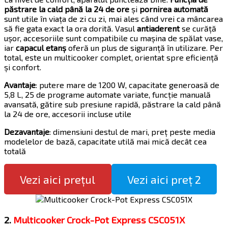
păstrare la cald până la 24 de ore
și
pornirea automată
sunt utile în viața de zi cu zi, mai ales când vrei ca mâncarea
să fie gata exact la ora dorită. Vasul
antiaderent
se curăță
ușor, accesoriile sunt compatibile cu mașina de spălat vase,
iar
capacul etanș
oferă un plus de siguranță în utilizare. Per
total, este un multicooker complet, orientat spre eficiență
și confort.
Avantaje
: putere mare de 1200 W, capacitate generoasă de
5,8 L, 25 de programe automate variate, funcție manuală
avansată, gătire sub presiune rapidă, păstrare la cald până
la 24 de ore, accesorii incluse utile
Dezavantaje
: dimensiuni destul de mari, preț peste media
modelelor de bază, capacitate utilă mai mică decât cea
totală
Vezi aici prețul
Vezi aici preț 2
2.
Multicooker Crock-Pot Express CSC051X