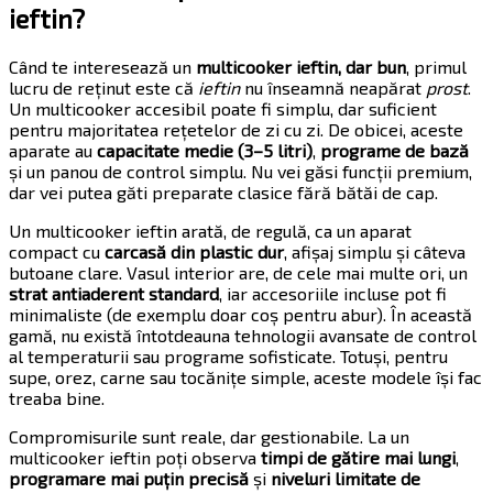
ieftin?
Când te interesează un
multicooker ieftin, dar bun
, primul
lucru de reținut este că
ieftin
nu înseamnă neapărat
prost
.
Un multicooker accesibil poate fi simplu, dar suficient
pentru majoritatea rețetelor de zi cu zi. De obicei, aceste
aparate au
capacitate medie (3–5 litri)
,
programe de bază
și un panou de control simplu. Nu vei găsi funcții premium,
dar vei putea găti preparate clasice fără bătăi de cap.
Un multicooker ieftin arată, de regulă, ca un aparat
compact cu
carcasă din plastic dur
, afișaj simplu și câteva
butoane clare. Vasul interior are, de cele mai multe ori, un
strat antiaderent standard
, iar accesoriile incluse pot fi
minimaliste (de exemplu doar coș pentru abur). În această
gamă, nu există întotdeauna tehnologii avansate de control
al temperaturii sau programe sofisticate. Totuși, pentru
supe, orez, carne sau tocănițe simple, aceste modele își fac
treaba bine.
Compromisurile sunt reale, dar gestionabile. La un
multicooker ieftin poți observa
timpi de gătire mai lungi
,
programare mai puțin precisă
și
niveluri limitate de