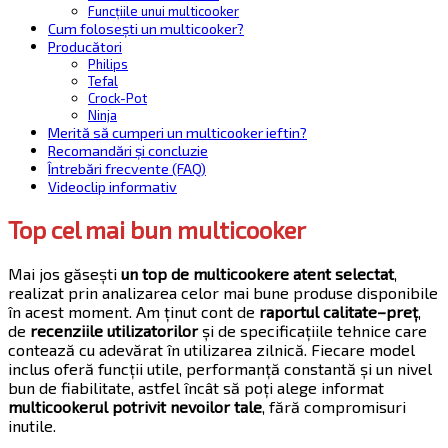
Funcțiile unui multicooker
Cum folosești un multicooker?
Producători
Philips
Tefal
Crock-Pot
Ninja
Merită să cumperi un multicooker ieftin?
Recomandări și concluzie
Întrebări frecvente (FAQ)
Videoclip informativ
Top
cel mai bun multicooker
Mai jos găsești
un top de multicookere atent selectat
,
realizat prin analizarea celor mai bune produse disponibile
în acest moment. Am ținut cont de
raportul calitate–preț
,
de
recenziile utilizatorilor
și de specificațiile tehnice care
contează cu adevărat în utilizarea zilnică. Fiecare model
inclus oferă funcții utile, performanță constantă și un nivel
bun de fiabilitate, astfel încât să poți alege informat
multicookerul potrivit nevoilor tale
, fără compromisuri
inutile.