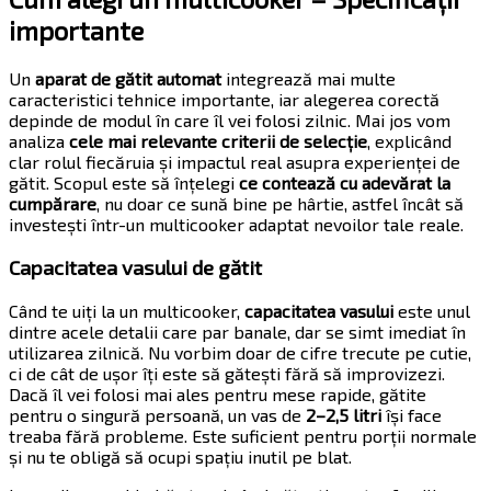
importante
Un
aparat de gătit automat
integrează mai multe
caracteristici tehnice importante, iar alegerea corectă
depinde de modul în care îl vei folosi zilnic. Mai jos vom
analiza
cele mai relevante criterii de selecție
, explicând
clar rolul fiecăruia și impactul real asupra experienței de
gătit. Scopul este să înțelegi
ce contează cu adevărat la
cumpărare
, nu doar ce sună bine pe hârtie, astfel încât să
investești într-un multicooker adaptat nevoilor tale reale.
Capacitatea vasului de gătit
Când te uiți la un multicooker,
capacitatea vasului
este unul
dintre acele detalii care par banale, dar se simt imediat în
utilizarea zilnică. Nu vorbim doar de cifre trecute pe cutie,
ci de cât de ușor îți este să gătești fără să improvizezi.
Dacă îl vei folosi mai ales pentru mese rapide, gătite
pentru o singură persoană, un vas de
2–2,5 litri
își face
treaba fără probleme. Este suficient pentru porții normale
și nu te obligă să ocupi spațiu inutil pe blat.