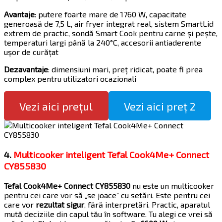
Avantaje
: putere foarte mare de 1760 W, capacitate
generoasă de 7,5 L, air fryer integrat real, sistem SmartLid
extrem de practic, sondă Smart Cook pentru carne și pește,
temperaturi largi până la 240°C, accesorii antiaderente
ușor de curățat
Dezavantaje
: dimensiuni mari, preț ridicat, poate fi prea
complex pentru utilizatori ocazionali
Vezi aici prețul
Vezi aici preț 2
4.
Multicooker inteligent Tefal Cook4Me+ Connect
CY855830
Tefal Cook4Me+ Connect CY855830
nu este un multicooker
pentru cei care vor să „se joace” cu setări. Este pentru cei
care vor
rezultat sigur
, fără interpretări. Practic, aparatul
mută deciziile din capul tău în software. Tu alegi ce vrei să