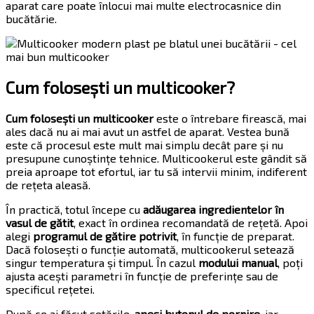
aparat care poate înlocui mai multe electrocasnice din
bucătărie.
Cum folosești un multicooker?
Cum folosești un multicooker
este o întrebare firească, mai
ales dacă nu ai mai avut un astfel de aparat. Vestea bună
este că procesul este mult mai simplu decât pare și nu
presupune cunoștințe tehnice. Multicookerul este gândit să
preia aproape tot efortul, iar tu să intervii minim, indiferent
de rețeta aleasă.
În practică, totul începe cu
adăugarea ingredientelor în
vasul de gătit
, exact în ordinea recomandată de rețetă. Apoi
alegi
programul de gătire potrivit
, în funcție de preparat.
Dacă folosești o funcție automată, multicookerul setează
singur temperatura și timpul. În cazul
modului manual
, poți
ajusta acești parametri în funcție de preferințe sau de
specificul rețetei.
După ce ai făcut setările,
apeși butonul de pornire
, iar