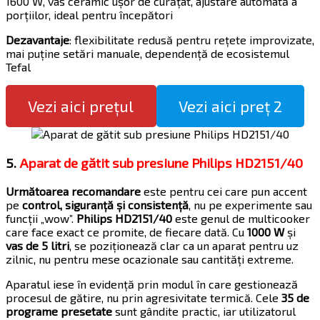
1600 W, vas ceramic ușor de curățat, ajustare automată a
porțiilor, ideal pentru începători
Dezavantaje
: flexibilitate redusă pentru rețete improvizate,
mai puține setări manuale, dependență de ecosistemul
Tefal
Vezi aici prețul
Vezi aici preț 2
5.
Aparat de gătit sub presiune Philips HD2151/40
Următoarea recomandare
este pentru cei care pun accent
pe
control, siguranță și consistență
, nu pe experimente sau
funcții „wow”.
Philips HD2151/40
este genul de multicooker
care face exact ce promite, de fiecare dată. Cu
1000 W
și
vas de 5 litri
, se poziționează clar ca un aparat pentru uz
zilnic, nu pentru mese ocazionale sau cantități extreme.
Aparatul iese în evidență prin modul în care gestionează
procesul de gătire, nu prin agresivitate termică. Cele
35 de
programe presetate
sunt gândite practic, iar utilizatorul