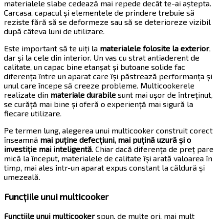
materialele slabe cedează mai repede decât te-ai aștepta.
Carcasa, capacul și elementele de prindere trebuie să
reziste fără să se deformeze sau să se deterioreze vizibil
după câteva luni de utilizare.
Este important să te uiți la
materialele folosite la exterior
,
dar și la cele din interior. Un vas cu strat antiaderent de
calitate, un capac bine etanșat și butoane solide fac
diferența între un aparat care își păstrează performanța și
unul care începe să creeze probleme. Multicookerele
realizate din
materiale durabile
sunt mai ușor de întreținut,
se curăță mai bine și oferă o experiență mai sigură la
fiecare utilizare.
Pe termen lung, alegerea unui multicooker construit corect
înseamnă
mai puține defecțiuni, mai puțină uzură și o
investiție mai inteligentă
. Chiar dacă diferența de preț pare
mică la început, materialele de calitate își arată valoarea în
timp, mai ales într-un aparat expus constant la căldură și
umezeală.
Funcțiile unui multicooker
Funcțiile unui multicooker
spun, de multe ori, mai mult