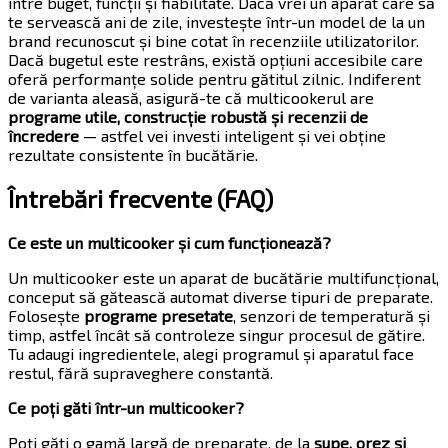
între buget, funcții și fiabilitate. Dacă vrei un aparat care să
te servească ani de zile, investește într-un model de la un
brand recunoscut și bine cotat în recenziile utilizatorilor.
Dacă bugetul este restrâns, există opțiuni accesibile care
oferă performanțe solide pentru gătitul zilnic. Indiferent
de varianta aleasă, asigură-te că multicookerul are
programe utile, construcție robustă și recenzii de
încredere
— astfel vei investi inteligent și vei obține
rezultate consistente în bucătărie.
Întrebări frecvente
(FAQ)
Ce este un multicooker și cum funcționează?
Un multicooker este un aparat de bucătărie multifuncțional,
conceput să gătească automat diverse tipuri de preparate.
Folosește
programe presetate
, senzori de temperatură și
timp, astfel încât să controleze singur procesul de gătire.
Tu adaugi ingredientele, alegi programul și aparatul face
restul, fără supraveghere constantă.
Ce poți găti într-un multicooker?
Poți găti o gamă largă de preparate, de la
supe, orez și