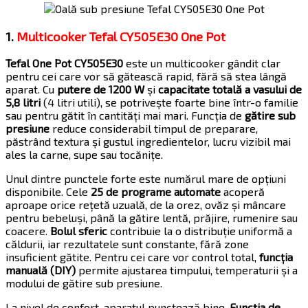
1.
Multicooker Tefal CY505E30 One Pot
Tefal One Pot CY505E30
este un multicooker gândit clar
pentru cei care vor să gătească rapid, fără să stea lângă
aparat. Cu
putere de 1200 W
și
capacitate totală a vasului de
5,8 litri
(4 litri utili), se potrivește foarte bine într-o familie
sau pentru gătit în cantități mai mari. Funcția de
gătire sub
presiune
reduce considerabil timpul de preparare,
păstrând textura și gustul ingredientelor, lucru vizibil mai
ales la carne, supe sau tocănițe.
Unul dintre punctele forte este numărul mare de opțiuni
disponibile. Cele
25 de programe automate
acoperă
aproape orice rețetă uzuală, de la orez, ovăz și mâncare
pentru bebeluși, până la gătire lentă, prăjire, rumenire sau
coacere.
Bolul sferic
contribuie la o distribuție uniformă a
căldurii, iar rezultatele sunt constante, fără zone
insuficient gătite. Pentru cei care vor control total,
funcția
manuală (DIY)
permite ajustarea timpului, temperaturii și a
modului de gătire sub presiune.
La nivel de confort, aparatul punctează bine.
Funcția de