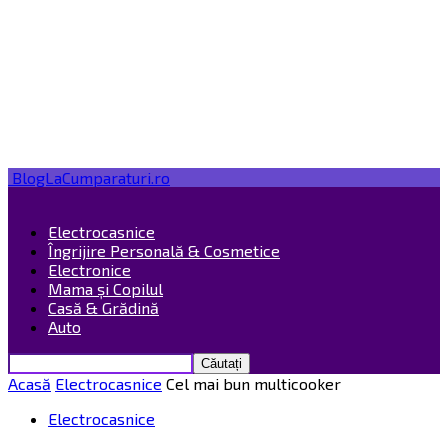
BlogLaCumparaturi.ro
Electrocasnice
Îngrijire Personală & Cosmetice
Electronice
Mama și Copilul
Casă & Grădină
Auto
Acasă
Electrocasnice
Cel mai bun multicooker
Electrocasnice