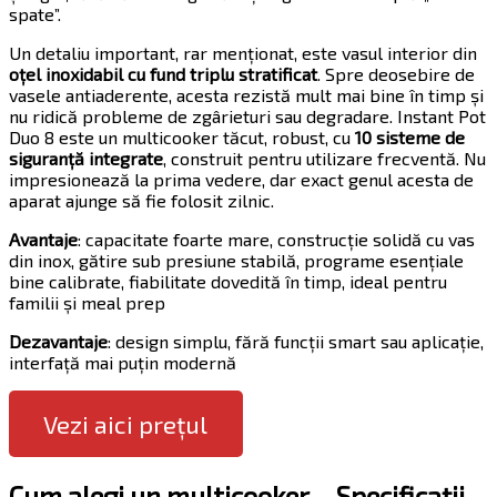
spate”.
Un detaliu important, rar menționat, este vasul interior din
oțel inoxidabil cu fund triplu stratificat
. Spre deosebire de
vasele antiaderente, acesta rezistă mult mai bine în timp și
nu ridică probleme de zgârieturi sau degradare. Instant Pot
Duo 8 este un multicooker tăcut, robust, cu
10 sisteme de
siguranță integrate
, construit pentru utilizare frecventă. Nu
impresionează la prima vedere, dar exact genul acesta de
aparat ajunge să fie folosit zilnic.
Avantaje
: capacitate foarte mare, construcție solidă cu vas
din inox, gătire sub presiune stabilă, programe esențiale
bine calibrate, fiabilitate dovedită în timp, ideal pentru
familii și meal prep
Dezavantaje
: design simplu, fără funcții smart sau aplicație,
interfață mai puțin modernă
Vezi aici prețul
Cum alegi un multicooker – Specificații