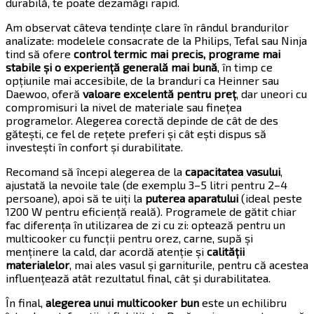
durabilă, te poate dezamăgi rapid.
Am observat câteva tendințe clare în rândul brandurilor
analizate: modelele consacrate de la Philips, Tefal sau Ninja
tind să ofere
control termic mai precis, programe mai
stabile și o experiență generală mai bună
, în timp ce
opțiunile mai accesibile, de la branduri ca Heinner sau
Daewoo, oferă
valoare excelentă pentru preț
, dar uneori cu
compromisuri la nivel de materiale sau finețea
programelor. Alegerea corectă depinde de cât de des
gătești, ce fel de rețete preferi și cât ești dispus să
investești în confort și durabilitate.
Recomand să începi alegerea de la
capacitatea vasului
,
ajustată la nevoile tale (de exemplu 3–5 litri pentru 2–4
persoane), apoi să te uiți la
puterea aparatului
(ideal peste
1200 W pentru eficiență reală). Programele de gătit chiar
fac diferența în utilizarea de zi cu zi: optează pentru un
multicooker cu funcții pentru orez, carne, supă și
menținere la cald, dar acordă atenție și
calității
materialelor
, mai ales vasul și garniturile, pentru că acestea
influențează atât rezultatul final, cât și durabilitatea.
În final,
alegerea unui multicooker bun
este un echilibru