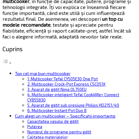
multicooker
, în funcție de capacitate, putere, programe și
tehnologii integrate. Îți voi explica ce înseamnă fiecare
funcție importantă, când este utilă și cum influențează
rezultatul final. De asemenea, vei descoperi
un top cu
modele recomandate
, testate și apreciate pentru
fiabilitate, eficiență și raport calitate-preț, astfel încât să
faci o alegere informată, adaptată nevoilor tale reale.
Cuprins
Top cel mai bun multicooker
1. Multicooker Tefal CY505E30 One Pot
2. Multicooker Crock-Pot Express CSC051X
3. Aparat de gătit Ninja OL750EU
4. Multicooker inteligent Tefal Cook4Me+ Connect
CY855830
5. Aparat de gătit sub presiune Philips HD2151/40
6. Multicooker Instant Pot Duo 8
Cum alegi un multicooker – Specificații importante
Capacitatea vasului de gătit
Puterea
Numărul de programe pentru gătit
Calitatea materialelor