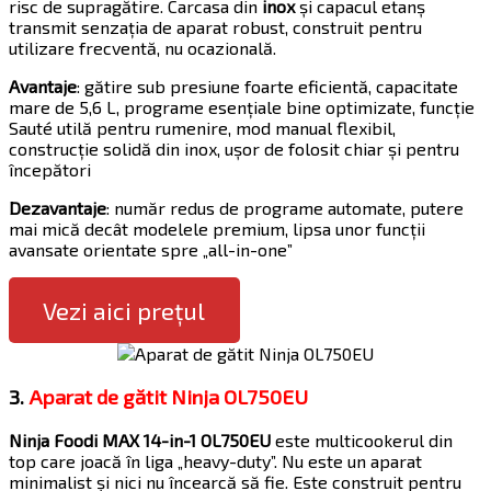
risc de supragătire. Carcasa din
inox
și capacul etanș
transmit senzația de aparat robust, construit pentru
utilizare frecventă, nu ocazională.
Avantaje
: gătire sub presiune foarte eficientă, capacitate
mare de 5,6 L, programe esențiale bine optimizate, funcție
Sauté utilă pentru rumenire, mod manual flexibil,
construcție solidă din inox, ușor de folosit chiar și pentru
începători
Dezavantaje
: număr redus de programe automate, putere
mai mică decât modelele premium, lipsa unor funcții
avansate orientate spre „all-in-one”
Vezi aici prețul
3.
Aparat de gătit Ninja OL750EU
Ninja Foodi MAX 14-in-1 OL750EU
este multicookerul din
top care joacă în liga „heavy-duty”. Nu este un aparat
minimalist și nici nu încearcă să fie. Este construit pentru