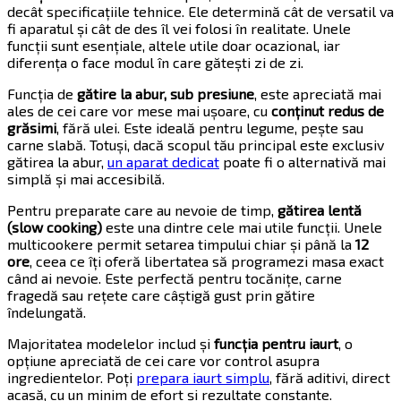
decât specificațiile tehnice. Ele determină cât de versatil va
fi aparatul și cât de des îl vei folosi în realitate. Unele
funcții sunt esențiale, altele utile doar ocazional, iar
diferența o face modul în care gătești zi de zi.
Funcția de
gătire la abur, sub presiune
, este apreciată mai
ales de cei care vor mese mai ușoare, cu
conținut redus de
grăsimi
, fără ulei. Este ideală pentru legume, pește sau
carne slabă. Totuși, dacă scopul tău principal este exclusiv
gătirea la abur,
un aparat dedicat
poate fi o alternativă mai
simplă și mai accesibilă.
Pentru preparate care au nevoie de timp,
gătirea lentă
(slow cooking)
este una dintre cele mai utile funcții. Unele
multicookere permit setarea timpului chiar și până la
12
ore
, ceea ce îți oferă libertatea să programezi masa exact
când ai nevoie. Este perfectă pentru tocănițe, carne
fragedă sau rețete care câștigă gust prin gătire
îndelungată.
Majoritatea modelelor includ și
funcția pentru iaurt
, o
opțiune apreciată de cei care vor control asupra
ingredientelor. Poți
prepara iaurt simplu
, fără aditivi, direct
acasă, cu un minim de efort și rezultate constante.