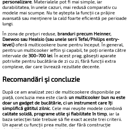
personalizare
. Materialele pot fi mai simple, iar
durabilitatea, în unele cazuri, mai redusă comparativ cu
modele mai scumpe. Nu te aștepta la funcții ca prăjire
avansată sau menținere la cald foarte eficientă pe perioade
lungi.
În zona de prețuri reduse,
branduri precum Heinner,
Daewoo sau Healsio (sau unele serii Tefal/Philips entry-
level)
oferă multicookere bune pentru început. În general,
pentru un multicooker ieftin și capabil, te poți orienta către
intervale de
300–700 lei
. În acest prag, găsești aparate
potrivite pentru bucătăria de zi cu zi, fără funcții extra
complexe, dar care livrează rezultate decente.
Recomandări și concluzie
După ce am analizat zeci de multicookere disponibile pe
piață, concluzia mea este clară:
un multicooker bun nu este
doar un gadget de bucătărie, ci un instrument care îți
simplifică gătitul zilnic
. Cele mai reușite modele combină
calitate solidă, programe utile și fiabilitate în timp
, iar la
baza selecției tale trebuie să fie exact aceste trei criterii.
Un aparat cu funcții prea multe, dar fără construcție