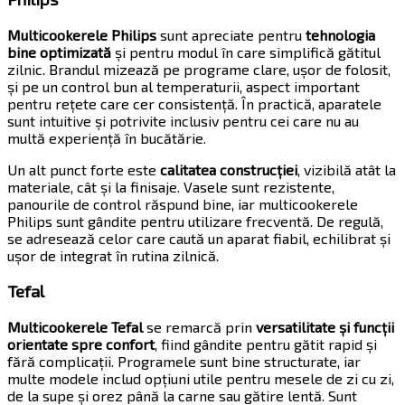
Multicookerele Philips
sunt apreciate pentru
tehnologia
bine optimizată
și pentru modul în care simplifică gătitul
zilnic. Brandul mizează pe programe clare, ușor de folosit,
și pe un control bun al temperaturii, aspect important
pentru rețete care cer consistență. În practică, aparatele
sunt intuitive și potrivite inclusiv pentru cei care nu au
multă experiență în bucătărie.
Un alt punct forte este
calitatea construcției
, vizibilă atât la
materiale, cât și la finisaje. Vasele sunt rezistente,
panourile de control răspund bine, iar multicookerele
Philips sunt gândite pentru utilizare frecventă. De regulă,
se adresează celor care caută un aparat fiabil, echilibrat și
ușor de integrat în rutina zilnică.
Tefal
Multicookerele Tefal
se remarcă prin
versatilitate și funcții
orientate spre confort
, fiind gândite pentru gătit rapid și
fără complicații. Programele sunt bine structurate, iar
multe modele includ opțiuni utile pentru mesele de zi cu zi,
de la supe și orez până la carne sau gătire lentă. Sunt