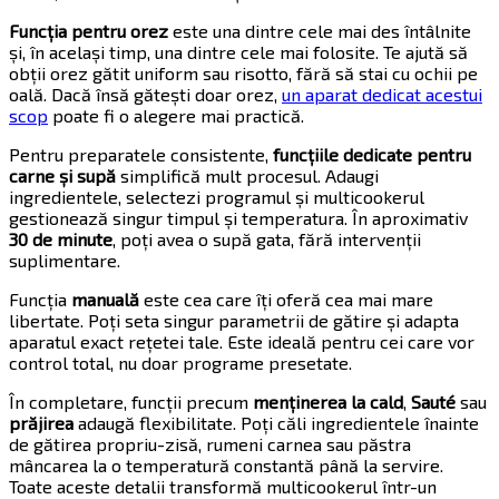
Funcția pentru orez
este una dintre cele mai des întâlnite
și, în același timp, una dintre cele mai folosite. Te ajută să
obții orez gătit uniform sau risotto, fără să stai cu ochii pe
oală. Dacă însă gătești doar orez,
un aparat dedicat acestui
scop
poate fi o alegere mai practică.
Pentru preparatele consistente,
funcțiile dedicate pentru
carne și supă
simplifică mult procesul. Adaugi
ingredientele, selectezi programul și multicookerul
gestionează singur timpul și temperatura. În aproximativ
30 de minute
, poți avea o supă gata, fără intervenții
suplimentare.
Funcția
manuală
este cea care îți oferă cea mai mare
libertate. Poți seta singur parametrii de gătire și adapta
aparatul exact rețetei tale. Este ideală pentru cei care vor
control total, nu doar programe presetate.
În completare, funcții precum
menținerea la cald
,
Sauté
sau
prăjirea
adaugă flexibilitate. Poți căli ingredientele înainte
de gătirea propriu-zisă, rumeni carnea sau păstra
mâncarea la o temperatură constantă până la servire.
Toate aceste detalii transformă multicookerul într-un