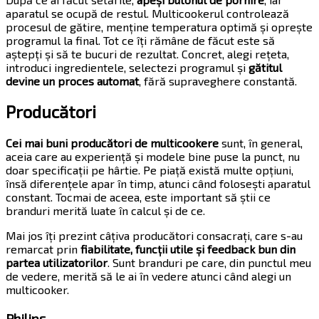
aparatul se ocupă de restul. Multicookerul controlează
procesul de gătire, menține temperatura optimă și oprește
programul la final. Tot ce îți rămâne de făcut este să
aștepți și să te bucuri de rezultat. Concret, alegi rețeta,
introduci ingredientele, selectezi programul și
gătitul
devine un proces automat
, fără supraveghere constantă.
Producători
Cei mai buni producători de multicookere
sunt, în general,
aceia care au experiență și modele bine puse la punct, nu
doar specificații pe hârtie. Pe piață există multe opțiuni,
însă diferențele apar în timp, atunci când folosești aparatul
constant. Tocmai de aceea, este important să știi ce
branduri merită luate în calcul și de ce.
Mai jos îți prezint câțiva producători consacrați, care s-au
remarcat prin
fiabilitate, funcții utile și feedback bun din
partea utilizatorilor
. Sunt branduri pe care, din punctul meu
de vedere, merită să le ai în vedere atunci când alegi un
multicooker.
Philips