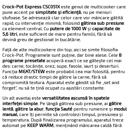
Crock-Pot Express CSC051X
este genul de multicooker care
pune accent pe
simplitate și eficiență
, nu pe meniuri
stufoase. Se adresează clar celor care vor mâncare gătită
rapid, cu intervenție minimă, folosind
gătirea sub presiune
ca element central. Cu
putere de 1000 W
și
capacitate de
5,6 litri
, este suficient de mare pentru familii, fără să
devină greu de gestionat în bucătărie.
Față de alte multicookere din top, aici se simte filosofia
Crock-Pot. Programele sunt puține, dar bine alese. Cele
8
programe presetate
acoperă exact ce se gătește cel mai
des: carne, tocănițe, orez, supe, fasole, iaurt și deserturi.
Funcția
MEAT/STEW
este probabil cea mai folosită, pentru
că reduce drastic timpii de gătire la carne, fără să
compromită textura. Aparatul este gândit să fie „set and
forget”, nu să te țină ocupat cu ajustări constante.
Un alt avantaj este
versatilitatea ascunsă în spatele
interfeței simple
. Pe lângă gătirea sub presiune, ai
gătire
lentă
,
gătire la abur
,
funcția Sauté
pentru rumenire și
modul
manual
, care îți permite să controlezi timpul, presiunea și
temperatura. După finalizarea programului, aparatul trece
automat pe
KEEP WARM
, menținând mâncarea caldă fără