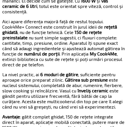
mănânci. El decide cum se gătește. Cu
1600 W
și
vas
ceramic de 6 litri
, totul este orientat spre viteză, control și
consistență.
Aici apare diferența majoră față de restul topului.
Cook4Me+ Connect este construit în jurul ideii de
rețetă
ghidată
, nu de funcție tehnică. Cele
150 de rețete
preinstalate
nu sunt simple sugestii, ci fluxuri complete:
cantitate, timp, presiune, ordine. Aparatul îți spune exact
când să adaugi ingredientele și ajustează automat gătirea în
funcție de
numărul de porții
. Prin aplicația
My Cook4Me
,
extinzi biblioteca cu sute de rețete și poți urmări procesul
direct de pe telefon.
La nivel practic, ai
6 moduri de gătire
, suficiente pentru
aproape orice preparat zilnic.
Gătirea sub presiune
este
nucleul sistemului, completată de abur, rumenire, fierbere,
slow cooking și reîncălzire. Vasul cu
înveliș ceramic
este
gândit pentru utilizare frecventă, fără bătăi de cap la
curățare. Acesta este multicookerul din top pe care îl alegi
când nu vrei să greșești, nu când vrei să experimentezi.
Avantaje
: gătit complet ghidat, 150 de rețete integrate
direct în aparat, aplicație mobilă conectată, putere mare de