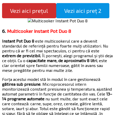
Vezi aici prețul
Vezi aici preț 2
6.
Multicooker Instant Pot Duo 8
Instant Pot Duo 8
este multicookerul care a devenit
standardul de referință pentru foarte mulți utilizatori. Nu
pentru că ar fi cel mai spectaculos, ci pentru că este
extrem de previzibil
. Îl pornești, alegi programul și știi deja
ce obții. Cu o
capacitate mare, de aproximativ 8 litri
, este
clar orientat spre familii numeroase, gătit în avans sau
mese pregătite pentru mai multe zile.
Forța acestui model stă în modul în care gestionează
gătirea sub presiune
. Microprocesorul intern
monitorizează constant presiunea și temperatura, ajustând
automat parametrii în funcție de cantitatea din vas. Cele
13–
14 programe automate
nu sunt multe, dar sunt exact cele
care contează: carne, supe, orez, cereale, gătire lentă,
sotare, iaurt și abur. Totul este gândit să funcționeze rapid
și sigur, fără să te oblige să înțelegi ce se întâmplă „în