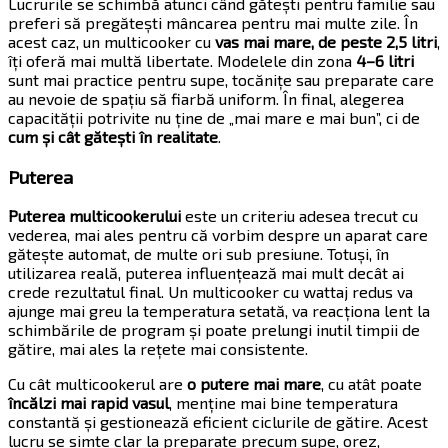
Lucrurile se schimbă atunci când gătești pentru familie sau
preferi să pregătești mâncarea pentru mai multe zile. În
acest caz, un multicooker cu
vas mai mare, de peste 2,5 litri
,
îți oferă mai multă libertate. Modelele din zona
4–6 litri
sunt mai practice pentru supe, tocănițe sau preparate care
au nevoie de spațiu să fiarbă uniform. În final, alegerea
capacității potrivite nu ține de „mai mare e mai bun”, ci de
cum și cât gătești în realitate
.
Puterea
Puterea multicookerului
este un criteriu adesea trecut cu
vederea, mai ales pentru că vorbim despre un aparat care
gătește automat, de multe ori sub presiune. Totuși, în
utilizarea reală, puterea influențează mai mult decât ai
crede rezultatul final. Un multicooker cu wattaj redus va
ajunge mai greu la temperatura setată, va reacționa lent la
schimbările de program și poate prelungi inutil timpii de
gătire, mai ales la rețete mai consistente.
Cu cât multicookerul are
o putere mai mare
, cu atât poate
încălzi mai rapid vasul
, menține mai bine temperatura
constantă și gestionează eficient ciclurile de gătire. Acest
lucru se simte clar la preparate precum supe, orez,