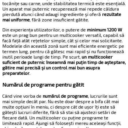
tocănițe sau carne, unde stabilitatea termică este esențială.
Un aparat mai puternic recuperează mai repede căldura
pierdută atunci când adaugi ingrediente și oferă
rezultate
mai uniforme
, fără zone insuficient gătite.
Din experiența utilizatorilor, o putere de
minimum 1200 W
este un prag bun pentru un multicooker versatil, capabil să
facă față atât rețetelor simple, cât și celor mai solicitante.
Modelele din această zonă sunt mai eficiente energetic pe
termen lung, pentru că gătesc mai rapid și nu funcționează
inutil perioade lungi de timp. Pe scurt,
un multicooker
suficient de puternic înseamnă mai puțin timp de așteptare,
gătire mai precisă și un control mai bun asupra
preparatelor
.
Numărul de programe pentru gătit
Când vine vorba de
numărul de programe
, lucrurile sunt
mai simple decât par. Nu este doar despre a bifa cât mai
multe opțiuni în meniu, ci despre cât de ușor îți este să
gătești lucruri diferite, fără să stai să ajustezi setări de
fiecare dată. Un multicooker cu puține programe te
limitează rapid. Ajungi să folosești mereu aceleași funcții,