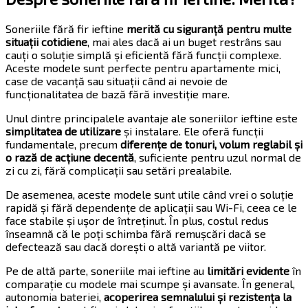
Soneriile fără fir ieftine
merită cu siguranță pentru multe
situații cotidiene
, mai ales dacă ai un buget restrâns sau
cauți o soluție simplă și eficientă fără funcții complexe.
Aceste modele sunt perfecte pentru apartamente mici,
case de vacanță sau situații când ai nevoie de
funcționalitatea de bază fără investiție mare.
Unul dintre principalele avantaje ale soneriilor ieftine este
simplitatea de utilizare
și instalare. Ele oferă funcții
fundamentale, precum
diferențe de tonuri, volum reglabil și
o rază de acțiune decentă
, suficiente pentru uzul normal de
zi cu zi, fără complicații sau setări prealabile.
De asemenea, aceste modele sunt utile când vrei o soluție
rapidă și fără dependențe de aplicații sau Wi-Fi, ceea ce le
face stabile și ușor de întreținut. În plus, costul redus
înseamnă că le poți schimba fără remușcări dacă se
defectează sau dacă dorești o altă variantă pe viitor.
Pe de altă parte, soneriile mai ieftine au
limitări evidente
în
comparație cu modele mai scumpe și avansate. În general,
autonomia bateriei,
acoperirea semnalului și rezistența la