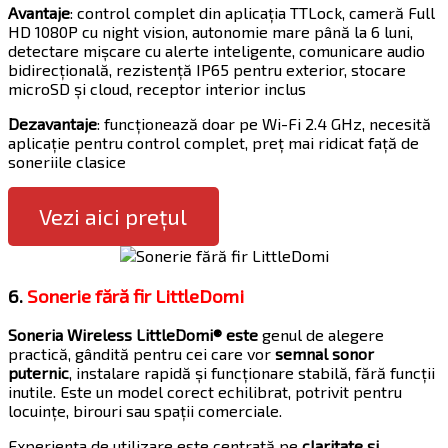
Avantaje
: control complet din aplicația TTLock, cameră Full
HD 1080P cu night vision, autonomie mare până la 6 luni,
detectare mișcare cu alerte inteligente, comunicare audio
bidirecțională, rezistență IP65 pentru exterior, stocare
microSD și cloud, receptor interior inclus
Dezavantaje
: funcționează doar pe Wi-Fi 2.4 GHz, necesită
aplicație pentru control complet, preț mai ridicat față de
soneriile clasice
Vezi aici prețul
6.
Sonerie fără fir LittleDomi
Soneria Wireless LittleDomi® este
genul de alegere
practică, gândită pentru cei care vor
semnal sonor
puternic
, instalare rapidă și funcționare stabilă, fără funcții
inutile. Este un model corect echilibrat, potrivit pentru
locuințe, birouri sau spații comerciale.
Experiența de utilizare este centrată pe
claritate și