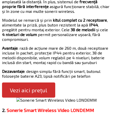
amplasată la distanță. În plus, sistemul de
frecvență
proprie fără interferențe
asigură funcționare stabilă, chiar
și în zone cu mai multe sonerii wireless.
Modelul se remarcă și prin
kitul complet cu 2 receptoare
,
alimentate la priză, plus buton rezistent la apă
IP44
,
pregătit pentru montaj exterior. Cele
38 de melodii
și cele
4 niveluri de volum
permit personalizare ușoară, fără
compromisuri.
Avantaje
: rază de acțiune mare de 260 m, două receptoare
incluse în pachet, protecție IP44 pentru exterior, 38 de
melodii disponibile, volum reglabil pe 4 niveluri, baterie
inclusă din start, montaj rapid cu bandă sau șuruburi
Dezavantaje
: design simplu fără funcții smart, butonul
folosește baterie A23, lipsă notificări pe telefon
Vezi aici prețul
2.
Sonerie Smart Wireless Video LONDEMM