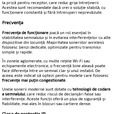
la priză pentru receptor, care reduc grija întreținerii.
Acestea sunt recomandate dacă vrei o soluție stabilă, cu
funcționare constantă și fără întreruperi neprevăzute.
Frecvența
Frecvența de funcționare
joacă un rol esențial în
stabilitatea semnalului și în evitarea interferențelor cu alte
dispozitive din locuință. Majoritatea soneriilor wireless
folosesc benzi dedicate, optimizate pentru transmisii
simple și rapide.
În zonele aglomerate, cu multe rețele Wi-Fi sau
echipamente electronice, o frecvență bine aleasă poate
face diferența între un semnal clar și unul instabil. De
aceea, este indicat să optezi pentru modele care folosesc
frecvențe mai puțin congestionate
.
Unele sonerii moderne sunt dotate cu
tehnologii de codare
a semnalului
, care reduc riscul de declanșări false sau
interferențe. Aceste funcții oferă un plus de siguranță și
fiabilitate, mai ales în blocuri sau cartiere dense.
Clasa de protecție IP