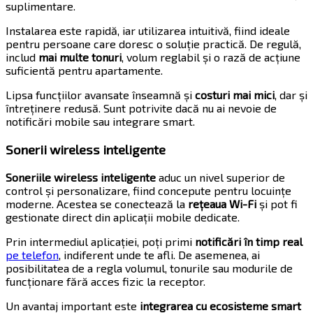
suplimentare.
Instalarea este rapidă, iar utilizarea intuitivă, fiind ideale
pentru persoane care doresc o soluție practică. De regulă,
includ
mai multe tonuri
, volum reglabil și o rază de acțiune
suficientă pentru apartamente.
Lipsa funcțiilor avansate înseamnă și
costuri mai mici
, dar și
întreținere redusă. Sunt potrivite dacă nu ai nevoie de
notificări mobile sau integrare smart.
Sonerii wireless inteligente
Soneriile wireless inteligente
aduc un nivel superior de
control și personalizare, fiind concepute pentru locuințe
moderne. Acestea se conectează la
rețeaua Wi-Fi
și pot fi
gestionate direct din aplicații mobile dedicate.
Prin intermediul aplicației, poți primi
notificări în timp real
pe telefon
, indiferent unde te afli. De asemenea, ai
posibilitatea de a regla volumul, tonurile sau modurile de
funcționare fără acces fizic la receptor.
Un avantaj important este
integrarea cu ecosisteme smart