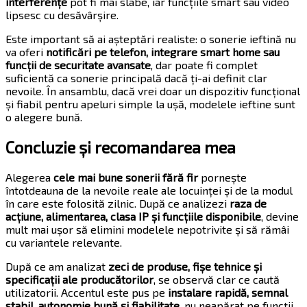
interferențe
pot fi mai slabe, iar funcțiile smart sau video
lipsesc cu desăvârșire.
Este important să ai așteptări realiste: o sonerie ieftină nu
va oferi
notificări pe telefon, integrare smart home sau
funcții de securitate avansate
, dar poate fi complet
suficientă ca sonerie principală dacă ți-ai definit clar
nevoile. În ansamblu, dacă vrei doar un dispozitiv funcțional
și fiabil pentru apeluri simple la ușă, modelele ieftine sunt
o alegere bună.
Concluzie și recomandarea mea
Alegerea
cele mai bune sonerii fără fir
pornește
întotdeauna de la nevoile reale ale locuinței și de la modul
în care este folosită zilnic. După ce analizezi
raza de
acțiune, alimentarea, clasa IP și funcțiile disponibile
, devine
mult mai ușor să elimini modelele nepotrivite și să rămâi
cu variantele relevante.
După ce am analizat
zeci de produse, fișe tehnice și
specificații ale producătorilor
, se observă clar ce caută
utilizatorii. Accentul este pus pe
instalare rapidă, semnal
stabil, autonomie bună și fiabilitate
, nu neapărat pe funcții