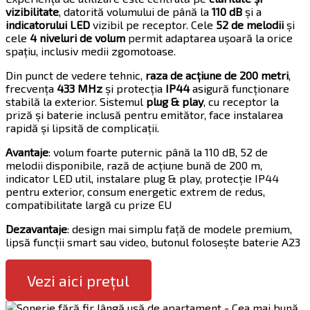
vizibilitate
, datorită volumului de până la
110 dB
și a
indicatorului LED
vizibil pe receptor. Cele
52 de melodii
și
cele
4 niveluri de volum
permit adaptarea ușoară la orice
spațiu, inclusiv medii zgomotoase.
Din punct de vedere tehnic,
raza de acțiune de 200 metri
,
frecvența
433 MHz
și protecția
IP44
asigură funcționare
stabilă la exterior. Sistemul
plug & play
, cu receptor la
priză și baterie inclusă pentru emitător, face instalarea
rapidă și lipsită de complicații.
Avantaje
: volum foarte puternic până la 110 dB, 52 de
melodii disponibile, rază de acțiune bună de 200 m,
indicator LED util, instalare plug & play, protecție IP44
pentru exterior, consum energetic extrem de redus,
compatibilitate largă cu prize EU
Dezavantaje
: design mai simplu față de modele premium,
lipsă funcții smart sau video, butonul folosește baterie A23
Vezi aici prețul