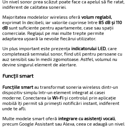
Un nivel sonor prea scăzut poate face ca apelul să fie ratat,
indiferent de calitatea soneriei.
Majoritatea modelelor wireless oferă
volum reglabil
,
exprimat în decibeli, iar valorile cuprinse între
85 dB și 110
dB
sunt suficiente pentru apartamente, case sau spații
comerciale. Reglajul pe mai multe trepte permite
adaptarea ușoară la nevoile fiecărui utilizator.
Un plus important este prezența
indicatorului LED
, care
completează semnalul sonor, fiind util pentru persoane cu
auz sensibil sau în medii zgomotoase. Astfel, volumul nu
devine singurul element de alertare.
Funcții smart
Funcțiile smart
au transformat soneria wireless dintr-un
dispozitiv simplu într-un element integrat al casei
moderne. Conectarea la
Wi-Fi
și controlul prin aplicație
mobilă îți permit să primești notificări instant, indiferent
unde te afli.
Multe modele smart oferă
integrare cu asistenți vocali
,
precum Google Assistant sau Alexa, ceea ce adaugă un nivel