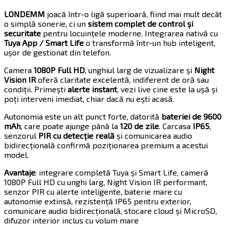
LONDEMM
joacă într-o ligă superioară, fiind mai mult decât
o simplă sonerie, ci un
sistem complet de control și
securitate
pentru locuințele moderne. Integrarea nativă cu
Tuya App / Smart Life
o transformă într-un hub inteligent,
ușor de gestionat din telefon.
Camera
1080P Full HD
, unghiul larg de vizualizare și
Night
Vision IR
oferă claritate excelentă, indiferent de oră sau
condiții. Primești
alerte instant
, vezi live cine este la ușă și
poți interveni imediat, chiar dacă nu ești acasă.
Autonomia este un alt punct forte, datorită
bateriei de 9600
mAh
, care poate ajunge până la
120 de zile
. Carcasa
IP65
,
senzorul
PIR cu detecție reală
și comunicarea audio
bidirecțională confirmă poziționarea premium a acestui
model.
Avantaje
: integrare completă Tuya și Smart Life, cameră
1080P Full HD cu unghi larg, Night Vision IR performant,
senzor PIR cu alerte inteligente, baterie mare cu
autonomie extinsă, rezistență IP65 pentru exterior,
comunicare audio bidirecțională, stocare cloud și MicroSD,
difuzor interior inclus cu volum mare