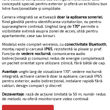
concepută special pentru exterior și oferă un echilibru bun
între funcționalitate și simplitate.
Camera integrată se activează
doar la apăsarea soneriei
,
fiind gândită pentru identificarea vizitatorilor, nu pentru
supraveghere continuă. Unghiul larg de
170°
permite o
vizibilitate extinsă asupra zonei de acces, utilă pentru
apartamente, case sau birouri.
Modelul este complet wireless, cu
conectivitate Bluetooth
,
montaj rapid și carcasă
IP65
, rezistentă la ploaie și praf.
Funcția de
vedere nocturnă
, comunicarea audio
bidirecțională și consumul redus de energie completează
un pachet orientat spre utilizare zilnică, fără bătăi de cap.
Avantaje
: unghi larg de vizualizare 170°, vedere nocturnă
integrată, activare cameră doar la apăsare, carcasă IP65
pentru exterior, audio bidirecțional, instalare rapidă fără
cabluri, design compact și discret
Dezavantaje
: rază de acțiune limitată la 50 m, număr redus
de melodii, nu oferă monitorizare video continuă