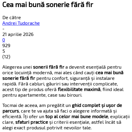
Cea mai bună sonerie fără fir
De către
Andrei Tudorache
-
21 aprilie 2026
0
929
5
(
12
)
Alegerea unei
sonerii fără fir
a devenit esențială pentru
orice locuință modernă, mai ales când cauți
cea mai bună
sonerie fără fir
pentru confort, siguranță și instalare
rapidă. Fără cabluri, găuriri sau intervenții complicate,
acest tip de produs oferă
flexibilitate maximă
, fiind ideal
pentru apartamente, case sau birouri.
Tocmai de aceea, am pregătit un
ghid complet și ușor de
parcurs
, care te va ajuta să faci o alegere informată și
eficientă. Îți ofer un
top al celor mai bune modele
, explicații
clare,
sfaturi practice
și criterii esențiale, astfel încât să
alegi exact produsul potrivit nevoilor tale.