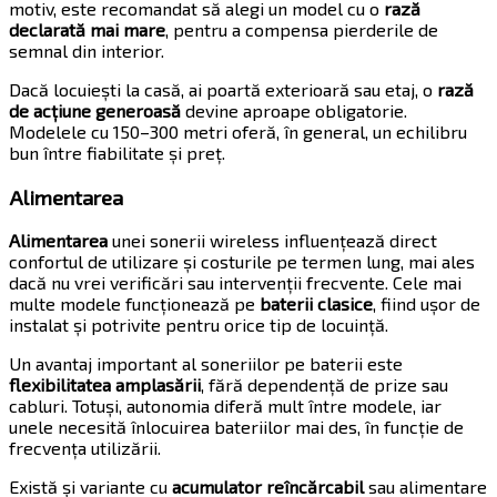
motiv, este recomandat să alegi un model cu o
rază
declarată mai mare
, pentru a compensa pierderile de
semnal din interior.
Dacă locuiești la casă, ai poartă exterioară sau etaj, o
rază
de acțiune generoasă
devine aproape obligatorie.
Modelele cu 150–300 metri oferă, în general, un echilibru
bun între fiabilitate și preț.
Alimentarea
Alimentarea
unei sonerii wireless influențează direct
confortul de utilizare și costurile pe termen lung, mai ales
dacă nu vrei verificări sau intervenții frecvente. Cele mai
multe modele funcționează pe
baterii clasice
, fiind ușor de
instalat și potrivite pentru orice tip de locuință.
Un avantaj important al soneriilor pe baterii este
flexibilitatea amplasării
, fără dependență de prize sau
cabluri. Totuși, autonomia diferă mult între modele, iar
unele necesită înlocuirea bateriilor mai des, în funcție de
frecvența utilizării.
Există și variante cu
acumulator reîncărcabil
sau alimentare