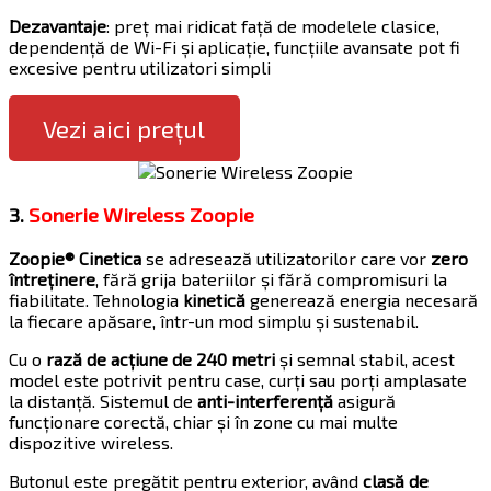
Dezavantaje
: preț mai ridicat față de modelele clasice,
dependență de Wi-Fi și aplicație, funcțiile avansate pot fi
excesive pentru utilizatori simpli
Vezi aici prețul
3.
Sonerie Wireless Zoopie
Zoopie® Cinetica
se adresează utilizatorilor care vor
zero
întreținere
, fără grija bateriilor și fără compromisuri la
fiabilitate. Tehnologia
kinetică
generează energia necesară
la fiecare apăsare, într-un mod simplu și sustenabil.
Cu o
rază de acțiune de 240 metri
și semnal stabil, acest
model este potrivit pentru case, curți sau porți amplasate
la distanță. Sistemul de
anti-interferență
asigură
funcționare corectă, chiar și în zone cu mai multe
dispozitive wireless.
Butonul este pregătit pentru exterior, având
clasă de