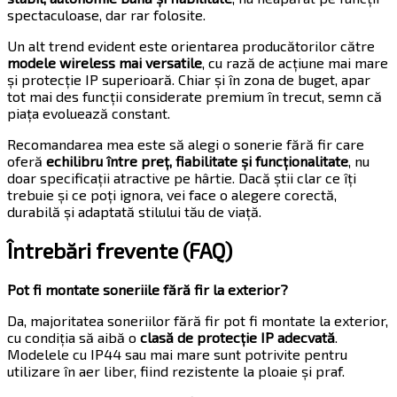
spectaculoase, dar rar folosite.
Un alt trend evident este orientarea producătorilor către
modele wireless mai versatile
, cu rază de acțiune mai mare
și protecție IP superioară. Chiar și în zona de buget, apar
tot mai des funcții considerate premium în trecut, semn că
piața evoluează constant.
Recomandarea mea este să alegi o sonerie fără fir care
oferă
echilibru între preț, fiabilitate și funcționalitate
, nu
doar specificații atractive pe hârtie. Dacă știi clar ce îți
trebuie și ce poți ignora, vei face o alegere corectă,
durabilă și adaptată stilului tău de viață.
Întrebări frevente (FAQ)
Pot fi montate soneriile fără fir la exterior?
Da, majoritatea soneriilor fără fir pot fi montate la exterior,
cu condiția să aibă o
clasă de protecție IP adecvată
.
Modelele cu IP44 sau mai mare sunt potrivite pentru
utilizare în aer liber, fiind rezistente la ploaie și praf.