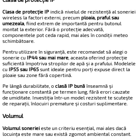
Clasa de protecție IP
indică nivelul de rezistență al soneriei
wireless la factori externi, precum
ploaia, praful sau
umezeala
, fiind extrem de importantă pentru butonul
montat la exterior. Fără o protecție adecvată,
componentele pot ceda rapid, mai ales în condiții meteo
schimbătoare.
Pentru utilizare în siguranță, este recomandat să alegi o
sonerie cu
IP44 sau mai mare
, aceasta oferind protecție
suficientă împotriva stropilor de apă și a prafului. Modelele
cu
IP55 sau IP65
sunt ideale pentru porți expuse direct la
ploaie sau zone fără copertină.
Pe lângă durabilitate, o
clasă IP bună
înseamnă și
funcționare constantă pe termen lung, fără erori cauzate
de umiditate. Investiția într-un model rezistent te scutește
de reparații, înlocuiri premature și costuri suplimentare.
Volumul
Volumul soneriei
este un criteriu esențial, mai ales dacă
locuința este mare sau există zgomot ambiental constant.