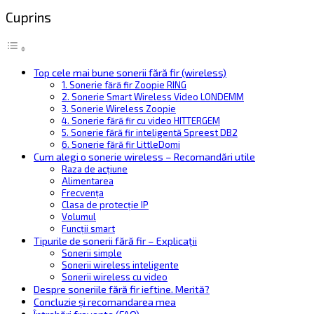
Cuprins
Top cele mai bune sonerii fără fir (wireless)
1. Sonerie fără fir Zoopie RING
2. Sonerie Smart Wireless Video LONDEMM
3. Sonerie Wireless Zoopie
4. Sonerie fără fir cu video HITTERGEM
5. Sonerie fără fir inteligentă Spreest DB2
6. Sonerie fără fir LittleDomi
Cum alegi o sonerie wireless – Recomandări utile
Raza de acțiune
Alimentarea
Frecvența
Clasa de protecție IP
Volumul
Funcții smart
Tipurile de sonerii fără fir – Explicații
Sonerii simple
Sonerii wireless inteligente
Sonerii wireless cu video
Despre soneriile fără fir ieftine. Merită?
Concluzie și recomandarea mea