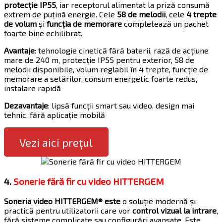
protecție IP55
, iar receptorul alimentat la priză consumă
extrem de puțină energie. Cele
58 de melodii
, cele
4 trepte
de volum
și
funcția de memorare
completează un pachet
foarte bine echilibrat.
Avantaje
: tehnologie cinetică fără baterii, rază de acțiune
mare de 240 m, protecție IP55 pentru exterior, 58 de
melodii disponibile, volum reglabil în 4 trepte, funcție de
memorare a setărilor, consum energetic foarte redus,
instalare rapidă
Dezavantaje
: lipsă funcții smart sau video, design mai
tehnic, fără aplicație mobilă
Vezi aici prețul
4.
Sonerie fără fir cu video HITTERGEM
Soneria video HITTERGEM® este
o soluție modernă și
practică pentru utilizatorii care vor
control vizual la intrare
,
fără sisteme complicate sau configurări avansate. Este