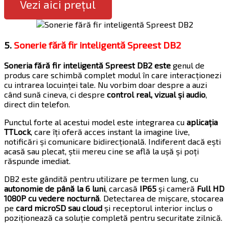
Vezi aici prețul
5.
Sonerie fără fir inteligentă Spreest DB2
Soneria fără fir inteligentă Spreest DB2 este
genul de
produs care schimbă complet modul în care interacționezi
cu intrarea locuinței tale. Nu vorbim doar despre a auzi
când sună cineva, ci despre
control real, vizual și audio
,
direct din telefon.
Punctul forte al acestui model este integrarea cu
aplicația
TTLock
, care îți oferă acces instant la imagine live,
notificări și comunicare bidirecțională. Indiferent dacă ești
acasă sau plecat, știi mereu cine se află la ușă și poți
răspunde imediat.
DB2 este gândită pentru utilizare pe termen lung, cu
autonomie de până la 6 luni
, carcasă
IP65
și cameră
Full HD
1080P cu vedere nocturnă
. Detectarea de mișcare, stocarea
pe
card microSD sau cloud
și receptorul interior inclus o
poziționează ca soluție completă pentru securitate zilnică.