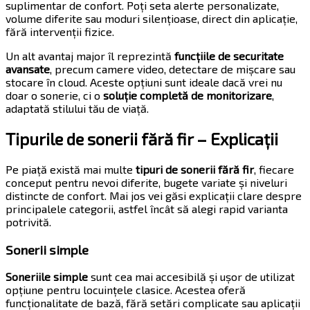
suplimentar de confort. Poți seta alerte personalizate,
volume diferite sau moduri silențioase, direct din aplicație,
fără intervenții fizice.
Un alt avantaj major îl reprezintă
funcțiile de securitate
avansate
, precum camere video, detectare de mișcare sau
stocare în cloud. Aceste opțiuni sunt ideale dacă vrei nu
doar o sonerie, ci o
soluție completă de monitorizare
,
adaptată stilului tău de viață.
Tipurile de sonerii fără fir – Explicații
Pe piață există mai multe
tipuri de sonerii fără fir
, fiecare
conceput pentru nevoi diferite, bugete variate și niveluri
distincte de confort. Mai jos vei găsi explicații clare despre
principalele categorii, astfel încât să alegi rapid varianta
potrivită.
Sonerii simple
Soneriile simple
sunt cea mai accesibilă și ușor de utilizat
opțiune pentru locuințele clasice. Acestea oferă
funcționalitate de bază, fără setări complicate sau aplicații