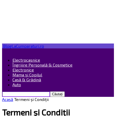
BlogLaCumparaturi.ro
Electrocasnice
Îngrijire Personală & Cosmetice
Electronice
Mama și Copilul
Casă & Grădină
Auto
Acasă
Termeni și Condiții
Termeni și Condiții