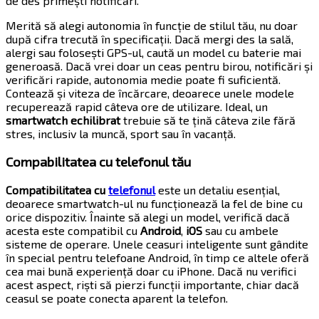
de des primești notificări.
Merită să alegi autonomia în funcție de stilul tău, nu doar
după cifra trecută în specificații. Dacă mergi des la sală,
alergi sau folosești GPS-ul, caută un model cu baterie mai
generoasă. Dacă vrei doar un ceas pentru birou, notificări și
verificări rapide, autonomia medie poate fi suficientă.
Contează și viteza de încărcare, deoarece unele modele
recuperează rapid câteva ore de utilizare. Ideal, un
smartwatch echilibrat
trebuie să te țină câteva zile fără
stres, inclusiv la muncă, sport sau în vacanță.
Compabilitatea cu telefonul tău
Compatibilitatea cu
telefonul
este un detaliu esențial,
deoarece smartwatch-ul nu funcționează la fel de bine cu
orice dispozitiv. Înainte să alegi un model, verifică dacă
acesta este compatibil cu
Android
,
iOS
sau cu ambele
sisteme de operare. Unele ceasuri inteligente sunt gândite
în special pentru telefoane Android, în timp ce altele oferă
cea mai bună experiență doar cu iPhone. Dacă nu verifici
acest aspect, riști să pierzi funcții importante, chiar dacă
ceasul se poate conecta aparent la telefon.