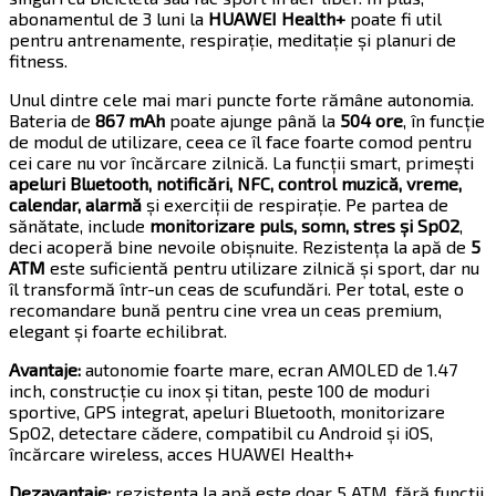
abonamentul de 3 luni la
HUAWEI Health+
poate fi util
pentru antrenamente, respirație, meditație și planuri de
fitness.
Unul dintre cele mai mari puncte forte rămâne autonomia.
Bateria de
867 mAh
poate ajunge până la
504 ore
, în funcție
de modul de utilizare, ceea ce îl face foarte comod pentru
cei care nu vor încărcare zilnică. La funcții smart, primești
apeluri Bluetooth, notificări, NFC, control muzică, vreme,
calendar, alarmă
și exerciții de respirație. Pe partea de
sănătate, include
monitorizare puls, somn, stres și SpO2
,
deci acoperă bine nevoile obișnuite. Rezistența la apă de
5
ATM
este suficientă pentru utilizare zilnică și sport, dar nu
îl transformă într-un ceas de scufundări. Per total, este o
recomandare bună pentru cine vrea un ceas premium,
elegant și foarte echilibrat.
Avantaje:
autonomie foarte mare, ecran AMOLED de 1.47
inch, construcție cu inox și titan, peste 100 de moduri
sportive, GPS integrat, apeluri Bluetooth, monitorizare
SpO2, detectare cădere, compatibil cu Android și iOS,
încărcare wireless, acces HUAWEI Health+
Dezavantaje:
rezistența la apă este doar 5 ATM, fără funcții