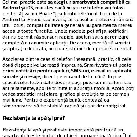
Cel mai practic este să alegi un
smartwatch compatibil cu
Android și iOS
, mai ales dacă nu știi ce telefon vei folosi
peste câțiva ani. Poate îți schimbi telefonul, treci de la
Android la iPhone sau invers, iar ceasul ar trebui să rămână
util. Totuși, compatibilitatea generală nu garantează mereu
acces la toate funcțiile. Unele modele pot afișa notificări,
dar nu permit răspunsuri rapide, apeluri sau sincronizare
completă cu anumite aplicații. De aceea, merită să verifici
și aplicația dedicată, nu doar sistemul de operare acceptat.
Asocierea dintre ceas și telefon înseamnă, practic, că cele
două dispozitive lucrează împreună. Smartwatch-ul poate
primi
notificări pentru apeluri, SMS-uri, e-mailuri, aplicații
sociale și mesaje
, direct pe ecranul de la mână. În plus,
ceasul colectează date despre pași, puls, somn, calorii sau
antrenamente, apoi le trimite în aplicația mobilă. Acolo poți
vedea statistici mai clare, grafice și evoluția ta pe termen
mai lung. Pentru o experiență bună, contează ca
sincronizarea să fie stabilă, rapidă și ușor de configurat.
Rezistența la apă și praf
Rezistența la apă și praf
este importantă pentru că un
smartwatch este purtat, de obicei, aproape toată ziua. Îl ai