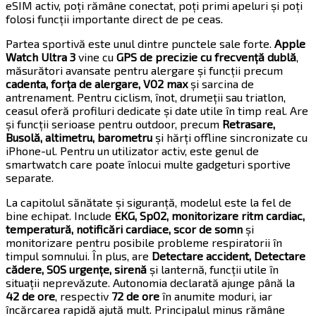
eSIM activ, poți rămâne conectat, poți primi apeluri și poți
folosi funcții importante direct de pe ceas.
Partea sportivă este unul dintre punctele sale forte.
Apple
Watch Ultra 3
vine cu
GPS de precizie cu frecvență dublă
,
măsurători avansate pentru alergare și funcții precum
cadenta, forța de alergare, VO2 max
și sarcina de
antrenament. Pentru ciclism, înot, drumeții sau triatlon,
ceasul oferă profiluri dedicate și date utile în timp real. Are
și funcții serioase pentru outdoor, precum
Retrasare,
Busolă, altimetru, barometru
și hărți offline sincronizate cu
iPhone-ul. Pentru un utilizator activ, este genul de
smartwatch care poate înlocui multe gadgeturi sportive
separate.
La capitolul sănătate și siguranță, modelul este la fel de
bine echipat. Include
EKG, SpO2, monitorizare ritm cardiac,
temperatură, notificări cardiace, scor de somn
și
monitorizare pentru posibile probleme respiratorii în
timpul somnului. În plus, are
Detectare accident, Detectare
cădere, SOS urgențe, sirenă
și lanternă, funcții utile în
situații neprevăzute. Autonomia declarată ajunge până la
42 de ore
, respectiv
72 de ore
în anumite moduri, iar
încărcarea rapidă ajută mult. Principalul minus rămâne