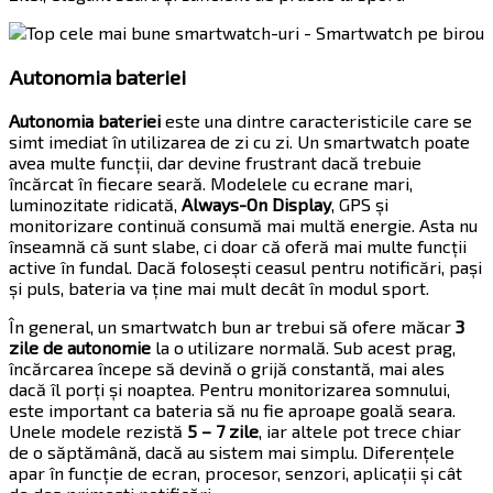
Autonomia bateriei
Autonomia bateriei
este una dintre caracteristicile care se
simt imediat în utilizarea de zi cu zi. Un smartwatch poate
avea multe funcții, dar devine frustrant dacă trebuie
încărcat în fiecare seară. Modelele cu ecrane mari,
luminozitate ridicată,
Always-On Display
, GPS și
monitorizare continuă consumă mai multă energie. Asta nu
înseamnă că sunt slabe, ci doar că oferă mai multe funcții
active în fundal. Dacă folosești ceasul pentru notificări, pași
și puls, bateria va ține mai mult decât în modul sport.
În general, un smartwatch bun ar trebui să ofere măcar
3
zile de autonomie
la o utilizare normală. Sub acest prag,
încărcarea începe să devină o grijă constantă, mai ales
dacă îl porți și noaptea. Pentru monitorizarea somnului,
este important ca bateria să nu fie aproape goală seara.
Unele modele rezistă
5 – 7 zile
, iar altele pot trece chiar
de o săptămână, dacă au sistem mai simplu. Diferențele
apar în funcție de ecran, procesor, senzori, aplicații și cât