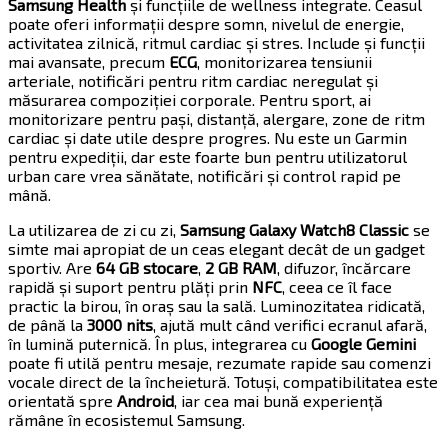
Samsung Health
și funcțiile de wellness integrate. Ceasul
poate oferi informații despre somn, nivelul de energie,
activitatea zilnică, ritmul cardiac și stres. Include și funcții
mai avansate, precum
ECG
, monitorizarea tensiunii
arteriale, notificări pentru ritm cardiac neregulat și
măsurarea compoziției corporale. Pentru sport, ai
monitorizare pentru pași, distanță, alergare, zone de ritm
cardiac și date utile despre progres. Nu este un Garmin
pentru expediții, dar este foarte bun pentru utilizatorul
urban care vrea sănătate, notificări și control rapid pe
mână.
La utilizarea de zi cu zi,
Samsung Galaxy Watch8 Classic
se
simte mai apropiat de un ceas elegant decât de un gadget
sportiv. Are
64 GB stocare
,
2 GB RAM
, difuzor, încărcare
rapidă și suport pentru plăți prin
NFC
, ceea ce îl face
practic la birou, în oraș sau la sală. Luminozitatea ridicată,
de până la
3000 nits
, ajută mult când verifici ecranul afară,
în lumină puternică. În plus, integrarea cu
Google Gemini
poate fi utilă pentru mesaje, rezumate rapide sau comenzi
vocale direct de la încheietură. Totuși, compatibilitatea este
orientată spre
Android
, iar cea mai bună experiență
rămâne în ecosistemul Samsung.