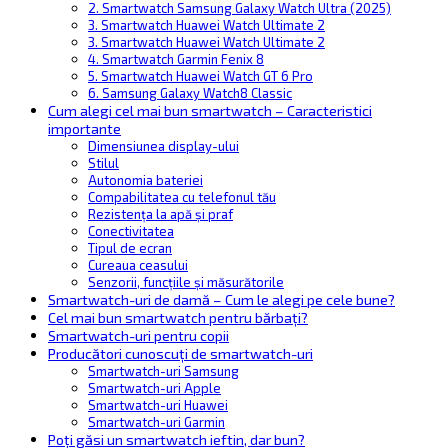
2. Smartwatch Samsung Galaxy Watch Ultra (2025)
3. Smartwatch Huawei Watch Ultimate 2
3. Smartwatch Huawei Watch Ultimate 2
4. Smartwatch Garmin Fenix 8
5. Smartwatch Huawei Watch GT 6 Pro
6. Samsung Galaxy Watch8 Classic
Cum alegi cel mai bun smartwatch – Caracteristici
importante
Dimensiunea display-ului
Stilul
Autonomia bateriei
Compabilitatea cu telefonul tău
Rezistența la apă și praf
Conectivitatea
Tipul de ecran
Cureaua ceasului
Senzorii, funcțiile și măsurătorile
Smartwatch-uri de damă – Cum le alegi pe cele bune?
Cel mai bun smartwatch pentru bărbați?
Smartwatch-uri pentru copii
Producători cunoscuți de smartwatch-uri
Smartwatch-uri Samsung
Smartwatch-uri Apple
Smartwatch-uri Huawei
Smartwatch-uri Garmin
Poți găsi un smartwatch ieftin, dar bun?