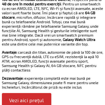
48 de ore în modul pentru exerciții
. Pentru un smartwatch
cu ecran AMOLED, LTE, NFC, Wi-Fi și funcții avansate, aceste
valori sunt foarte bune. Îmi place și faptul că are
64 GB
stocare
, microfon, difuzor, încărcare rapidă și integrare
bună cu telefoanele Android. Totuși, cea mai bună
experiență rămâne pe telefoanele Samsung Galaxy, unde
funcțiile AI, Samsung Health și gesturile inteligente sunt
mai bine integrate. Dacă vrei un smartwatch premium
pentru Android, sport și autonomie,
Galaxy Watch Ultra
este una dintre cele mai puternice variante din top.
Avantaje:
carcasă din titan, autonomie de până la 100 de ore,
GPS cu frecvență dublă, LTE cu eSIM, rezistență la apă 10
ATM, ecran AMOLED, funcții avansate pentru sport,
Samsung Health și Galaxy AI, 64 GB stocare, NFC pentru
plăți contactless
Dezavantaje:
experiența completă este mai bună pe
Samsung Galaxy, dimensiunea poate fi mare pentru unele
încheieturi, încărcătorul de priză nu este inclus
Vezi aici prețul