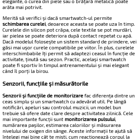
elegante, o curea din piele sau o brățară metalică poate
arăta mai potrivit.
Merită să verifici și dacă smartwatch-ul permite
schimbarea curelei
, deoarece aceasta se poate uza în timp.
Curelele din silicon pot crăpa, cele textile se pot murdări,
iar pielea se poate deteriora după contact repetat cu apă.
Dacă modelul folosește un sistem standard de prindere, vei
găsi mai ușor curele compatibile pe viitor. În plus, curelele
interschimbabile îți permit să adaptezi ceasul în funcție de
activitate, ținută sau sezon. Practic, același smartwatch
poate fi sportiv în timpul antrenamentului și mai elegant
când îl porți la birou.
Senzorii, funcțiile și măsurătorile
Senzorii și funcțiile de monitorizare
fac diferența dintre un
ceas simplu și un smartwatch cu adevărat util. Pe lângă
notificări, apeluri sau controlul muzicii, un model bun
trebuie să ofere date clare despre activitatea zilnică. Cele
mai importante funcții sunt
monitorizarea pulsului
,
numărarea pașilor, estimarea caloriilor și măsurarea
nivelului de oxigen din sânge. Aceste informații te ajută să
înțelegi mai bine cât te miști, cum reacționează corpul la