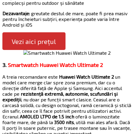
complecși pentru outdoor și sănătate
Dezavantaje:
greutate destul de mare, poate fi prea masiv
pentru încheieturi subțiri, experiența poate varia între
Android și iOS
Vezi aici prețul
3.
Smartwatch Huawei Watch Ultimate 2
A treia recomandare este
Huawei Watch Ultimate 2
un
model care merge clar spre zona premium, dar cu o
direcție diferită față de Apple și Samsung. Aici accentul
cade pe
rezistență extremă, autonomie, scufundări și
expediții
, nu doar pe funcții smart clasice. Ceasul are o
carcasă solidă, cu design octogonal, ramă ceramică și sticlă
din safir, ceea ce îl face potrivit pentru utilizatori activi.
Ecranul
AMOLED LTPO de 1.5 inch
oferă o luminozitate
foarte mare, de până la
3500 nits
, utilă mai ales afară. Dacă
îl porți în soare puternic, pe trasee montane sau în vacanțe,
vizibilitatea rămâne un avantaj important.