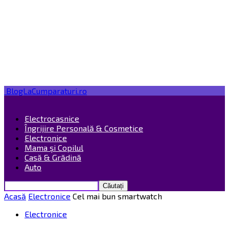
BlogLaCumparaturi.ro
Electrocasnice
Îngrijire Personală & Cosmetice
Electronice
Mama și Copilul
Casă & Grădină
Auto
Acasă
Electronice
Cel mai bun smartwatch
Electronice