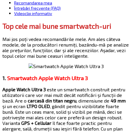
Recomandarea mea
Întrebări frecvente (FAQ)
Videoclip informativ
Top cele mai bune smartwatch-uri
Mai jos poți vedea recomandările mele. Am ales câteva
modele, de la producători renumiți, bazându-mă pe analize
ale prețurilor, funcțiilor, dar și ale recenziilor. Așadar, vezi
topul celor mai bune ceasuri inteligente.
1.
Smartwatch Apple Watch Ultra 3
Apple Watch Ultra 3
este un smartwatch construit pentru
utilizatorii care vor mai mult decât notificări și funcții de
bază. Are o
carcasă din titan negru
, dimensiune de
49 mm
și un ecran
LTPO OLED
, gândit pentru vizibilitate foarte
bună. Este un ceas mare, solid și vizibil pe mână, deci se
potrivește mai ales celor care preferă un design robust.
Varianta
GPS + Cellular
îl face foarte practic pentru
alergare, sală, drumeții sau ieșiri fără telefon. Cu un plan