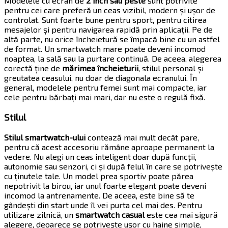
Modelele cu ecran de
2 inch sau peste
sunt potrivite
pentru cei care preferă un ceas vizibil, modern și ușor de
controlat. Sunt foarte bune pentru sport, pentru citirea
mesajelor și pentru navigarea rapidă prin aplicații. Pe de
altă parte, nu orice încheietură se împacă bine cu un astfel
de format. Un smartwatch mare poate deveni incomod
noaptea, la sală sau la purtare continuă. De aceea, alegerea
corectă ține de
mărimea încheieturii
, stilul personal și
greutatea ceasului, nu doar de diagonala ecranului. În
general, modelele pentru femei sunt mai compacte, iar
cele pentru bărbați mai mari, dar nu este o regulă fixă.
Stilul
Stilul smartwatch-ului
contează mai mult decât pare,
pentru că acest accesoriu rămâne aproape permanent la
vedere. Nu alegi un ceas inteligent doar după funcții,
autonomie sau senzori, ci și după felul în care se potrivește
cu ținutele tale. Un model prea sportiv poate părea
nepotrivit la birou, iar unul foarte elegant poate deveni
incomod la antrenamente. De aceea, este bine să te
gândești din start unde îl vei purta cel mai des. Pentru
utilizare zilnică, un
smartwatch casual
este cea mai sigură
alegere, deoarece se potrivește ușor cu haine simple,