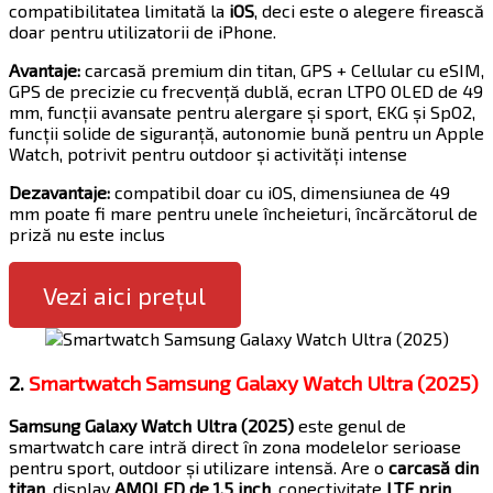
compatibilitatea limitată la
iOS
, deci este o alegere firească
doar pentru utilizatorii de iPhone.
Avantaje:
carcasă premium din titan, GPS + Cellular cu eSIM,
GPS de precizie cu frecvență dublă, ecran LTPO OLED de 49
mm, funcții avansate pentru alergare și sport, EKG și SpO2,
funcții solide de siguranță, autonomie bună pentru un Apple
Watch, potrivit pentru outdoor și activități intense
Dezavantaje:
compatibil doar cu iOS, dimensiunea de 49
mm poate fi mare pentru unele încheieturi, încărcătorul de
priză nu este inclus
Vezi aici prețul
2.
Smartwatch Samsung Galaxy Watch Ultra (2025)
Samsung Galaxy Watch Ultra (2025)
este genul de
smartwatch care intră direct în zona modelelor serioase
pentru sport, outdoor și utilizare intensă. Are o
carcasă din
titan
, display
AMOLED de 1.5 inch
, conectivitate
LTE prin