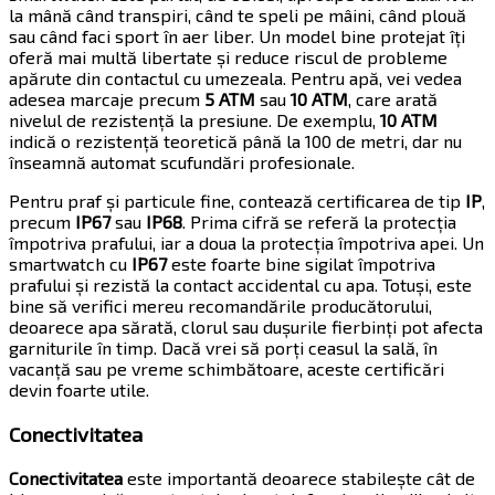
la mână când transpiri, când te speli pe mâini, când plouă
sau când faci sport în aer liber. Un model bine protejat îți
oferă mai multă libertate și reduce riscul de probleme
apărute din contactul cu umezeala. Pentru apă, vei vedea
adesea marcaje precum
5 ATM
sau
10 ATM
, care arată
nivelul de rezistență la presiune. De exemplu,
10 ATM
indică o rezistență teoretică până la 100 de metri, dar nu
înseamnă automat scufundări profesionale.
Pentru praf și particule fine, contează certificarea de tip
IP
,
precum
IP67
sau
IP68
. Prima cifră se referă la protecția
împotriva prafului, iar a doua la protecția împotriva apei. Un
smartwatch cu
IP67
este foarte bine sigilat împotriva
prafului și rezistă la contact accidental cu apa. Totuși, este
bine să verifici mereu recomandările producătorului,
deoarece apa sărată, clorul sau dușurile fierbinți pot afecta
garniturile în timp. Dacă vrei să porți ceasul la sală, în
vacanță sau pe vreme schimbătoare, aceste certificări
devin foarte utile.
Conectivitatea
Conectivitatea
este importantă deoarece stabilește cât de