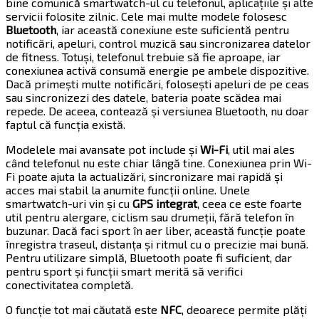
bine comunică smartwatch-ul cu telefonul, aplicațiile și alte
servicii folosite zilnic. Cele mai multe modele folosesc
Bluetooth
, iar această conexiune este suficientă pentru
notificări, apeluri, control muzică sau sincronizarea datelor
de fitness. Totuși, telefonul trebuie să fie aproape, iar
conexiunea activă consumă energie pe ambele dispozitive.
Dacă primești multe notificări, folosești apeluri de pe ceas
sau sincronizezi des datele, bateria poate scădea mai
repede. De aceea, contează și versiunea Bluetooth, nu doar
faptul că funcția există.
Modelele mai avansate pot include și
Wi-Fi
, util mai ales
când telefonul nu este chiar lângă tine. Conexiunea prin Wi-
Fi poate ajuta la actualizări, sincronizare mai rapidă și
acces mai stabil la anumite funcții online. Unele
smartwatch-uri vin și cu
GPS integrat
, ceea ce este foarte
util pentru alergare, ciclism sau drumeții, fără telefon în
buzunar. Dacă faci sport în aer liber, această funcție poate
înregistra traseul, distanța și ritmul cu o precizie mai bună.
Pentru utilizare simplă, Bluetooth poate fi suficient, dar
pentru sport și funcții smart merită să verifici
conectivitatea completă.
O funcție tot mai căutată este
NFC
, deoarece permite plăți