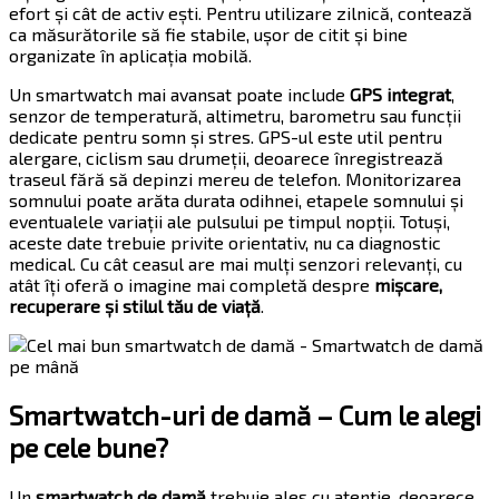
efort și cât de activ ești. Pentru utilizare zilnică, contează
ca măsurătorile să fie stabile, ușor de citit și bine
organizate în aplicația mobilă.
Un smartwatch mai avansat poate include
GPS integrat
,
senzor de temperatură, altimetru, barometru sau funcții
dedicate pentru somn și stres. GPS-ul este util pentru
alergare, ciclism sau drumeții, deoarece înregistrează
traseul fără să depinzi mereu de telefon. Monitorizarea
somnului poate arăta durata odihnei, etapele somnului și
eventualele variații ale pulsului pe timpul nopții. Totuși,
aceste date trebuie privite orientativ, nu ca diagnostic
medical. Cu cât ceasul are mai mulți senzori relevanți, cu
atât îți oferă o imagine mai completă despre
mișcare,
recuperare și stilul tău de viață
.
Smartwatch-uri de damă – Cum le alegi
pe cele bune?
Un
smartwatch de damă
trebuie ales cu atenție, deoarece