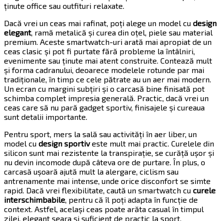
ținute office sau outfituri relaxate.
Dacă vrei un ceas mai rafinat, poți alege un model cu
design
elegant
, ramă metalică și curea din oțel, piele sau material
premium. Aceste smartwatch-uri arată mai apropiat de un
ceas clasic și pot fi purtate fără probleme la întâlniri,
evenimente sau ținute mai atent construite. Contează mult
și forma cadranului, deoarece modelele rotunde par mai
tradiționale, în timp ce cele pătrate au un aer mai modern.
Un ecran cu margini subțiri și o carcasă bine finisată pot
schimba complet impresia generală. Practic, dacă vrei un
ceas care să nu pară gadget sportiv, finisajele și cureaua
sunt detalii importante.
Pentru sport, mers la sală sau activități în aer liber, un
model cu
design sportiv
este mult mai practic. Curelele din
silicon sunt mai rezistente la transpirație, se curăță ușor și
nu devin incomode după câteva ore de purtare. În plus, o
carcasă ușoară ajută mult la alergare, ciclism sau
antrenamente mai intense, unde orice disconfort se simte
rapid. Dacă vrei flexibilitate, caută un smartwatch cu
curele
interschimbabile
, pentru că îl poți adapta în funcție de
context. Astfel, același ceas poate arăta casual în timpul
zilei, elegant seara și suficient de practic la sport.