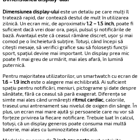
Dimensiunea display-ului
este un detaliu pe care mulți îl
tratează rapid, dar contează destul de mult în utilizarea
zilnică. Un ecran mic, de aproximativ
1.2 – 1.5 inch
, poate fi
suficient dacă vrei doar ora, pașii, pulsul și notificările de
bază. Avantajul este că ceasul rămâne discret, ușor și mai
comod pe o încheietură subțire. Totuși, când începi să
citești mesaje, să verifici grafice sau să folosești funcții
sport, spațiul devine mai important. Un display prea mic
poate fi mai greu de urmărit, mai ales afară, în lumină
puternică.
Pentru majoritatea utilizatorilor, un smartwatch cu ecran de
1.6 – 1.9 inch
este o alegere mai echilibrată. Ai suficient
spațiu pentru notificări, meniuri, pictograme și date despre
sănătate, fără ca ceasul să pară exagerat. Diferența se
simte mai ales când urmărești
ritmul cardiac
, caloriile,
traseul unui antrenament sau nivelul de oxigen din sânge. În
plus, un ecran mai mare ajută și persoanele care nu vor să
forțeze privirea la fiecare notificare. Trebuie luat în calcul,
totuși, că un display generos poate consuma mai multă
baterie, mai ales cu luminozitatea ridicată.