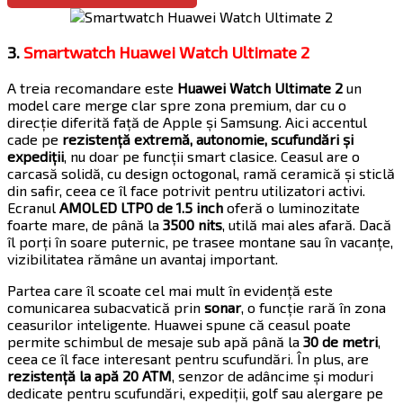
3.
Smartwatch Huawei Watch Ultimate 2
A treia recomandare este
Huawei Watch Ultimate 2
un
model care merge clar spre zona premium, dar cu o
direcție diferită față de Apple și Samsung. Aici accentul
cade pe
rezistență extremă, autonomie, scufundări și
expediții
, nu doar pe funcții smart clasice. Ceasul are o
carcasă solidă, cu design octogonal, ramă ceramică și sticlă
din safir, ceea ce îl face potrivit pentru utilizatori activi.
Ecranul
AMOLED LTPO de 1.5 inch
oferă o luminozitate
foarte mare, de până la
3500 nits
, utilă mai ales afară. Dacă
îl porți în soare puternic, pe trasee montane sau în vacanțe,
vizibilitatea rămâne un avantaj important.
Partea care îl scoate cel mai mult în evidență este
comunicarea subacvatică prin
sonar
, o funcție rară în zona
ceasurilor inteligente. Huawei spune că ceasul poate
permite schimbul de mesaje sub apă până la
30 de metri
,
ceea ce îl face interesant pentru scufundări. În plus, are
rezistență la apă 20 ATM
, senzor de adâncime și moduri
dedicate pentru scufundări, expediții, golf sau alergare pe