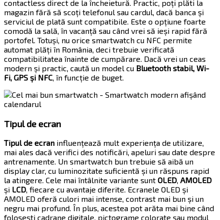
contactless direct de la încheietură. Practic, poți plăti la
magazin fără să scoți telefonul sau cardul, dacă banca și
serviciul de plată sunt compatibile. Este o opțiune foarte
comodă la sală, în vacanță sau când vrei să ieși rapid fără
portofel. Totuși, nu orice smartwatch cu NFC permite
automat plăți în România, deci trebuie verificată
compatibilitatea înainte de cumpărare. Dacă vrei un ceas
modern și practic, caută un model cu
Bluetooth stabil, Wi-
Fi, GPS și NFC
, în funcție de buget.
Tipul de ecran
Tipul de ecran
influențează mult experiența de utilizare,
mai ales dacă verifici des notificări, apeluri sau date despre
antrenamente. Un smartwatch bun trebuie să aibă un
display clar, cu luminozitate suficientă și un răspuns rapid
la atingere. Cele mai întâlnite variante sunt
OLED
,
AMOLED
și
LCD
, fiecare cu avantaje diferite. Ecranele OLED și
AMOLED oferă culori mai intense, contrast mai bun și un
negru mai profund. În plus, acestea pot arăta mai bine când
folosești cadrane digitale, pictograme colorate sau modul