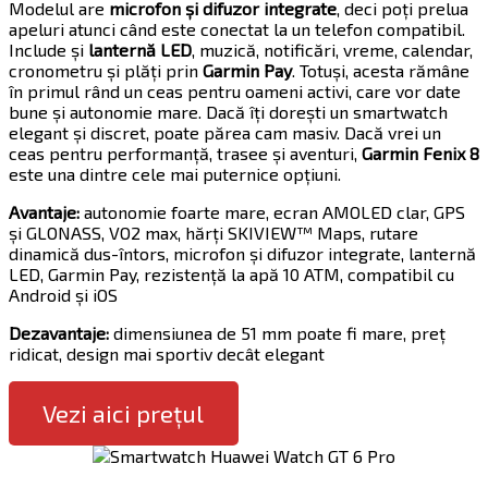
Modelul are
microfon și difuzor integrate
, deci poți prelua
apeluri atunci când este conectat la un telefon compatibil.
Include și
lanternă LED
, muzică, notificări, vreme, calendar,
cronometru și plăți prin
Garmin Pay
. Totuși, acesta rămâne
în primul rând un ceas pentru oameni activi, care vor date
bune și autonomie mare. Dacă îți dorești un smartwatch
elegant și discret, poate părea cam masiv. Dacă vrei un
ceas pentru performanță, trasee și aventuri,
Garmin Fenix 8
este una dintre cele mai puternice opțiuni.
Avantaje:
autonomie foarte mare, ecran AMOLED clar, GPS
și GLONASS, VO2 max, hărți SKIVIEW™ Maps, rutare
dinamică dus-întors, microfon și difuzor integrate, lanternă
LED, Garmin Pay, rezistență la apă 10 ATM, compatibil cu
Android și iOS
Dezavantaje:
dimensiunea de 51 mm poate fi mare, preț
ridicat, design mai sportiv decât elegant
Vezi aici prețul