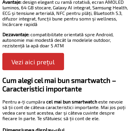
Avantaje:
design elegant cu ramă rotativă, ecran AMOLED
luminos, 64 GB stocare, Galaxy AI integrat, Samsung Health,
ECG și tensiune arterială, NFC pentru plăți, Bluetooth 5.3,
difuzor integrat, funcții bune pentru somn și wellness,
încărcare rapidă
Dezavantaje:
compatibilitate orientată spre Android,
autonomie mai modestă decât la modelele outdoor,
rezistență la apă doar 5 ATM
Vezi aici prețul
Cum alegi cel mai bun smartwatch –
Caracteristici importante
Pentru a-ți cumpăra
cel mai bun smartwatch
este nevoie
să ții cont de câteva caracteristici importante. Mai jos poți
vedea care sunt acestea, dar și câteva cuvinte despre
fiecare în parte. Te sfătuiesc să ții cont de ele.
Dimensiunea display-ului