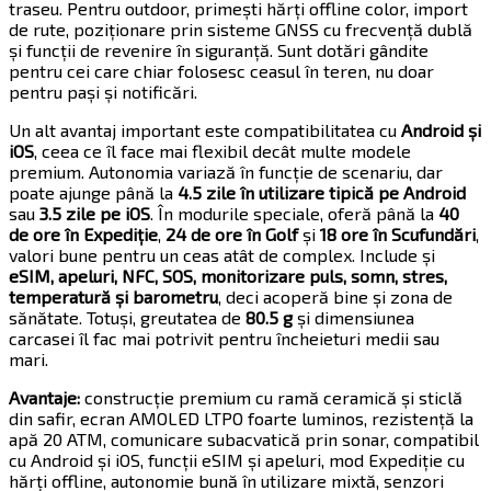
traseu. Pentru outdoor, primești hărți offline color, import
de rute, poziționare prin sisteme GNSS cu frecvență dublă
și funcții de revenire în siguranță. Sunt dotări gândite
pentru cei care chiar folosesc ceasul în teren, nu doar
pentru pași și notificări.
Un alt avantaj important este compatibilitatea cu
Android și
iOS
, ceea ce îl face mai flexibil decât multe modele
premium. Autonomia variază în funcție de scenariu, dar
poate ajunge până la
4.5 zile în utilizare tipică pe Android
sau
3.5 zile pe iOS
. În modurile speciale, oferă până la
40
de ore în Expediție
,
24 de ore în Golf
și
18 ore în Scufundări
,
valori bune pentru un ceas atât de complex. Include și
eSIM, apeluri, NFC, SOS, monitorizare puls, somn, stres,
temperatură și barometru
, deci acoperă bine și zona de
sănătate. Totuși, greutatea de
80.5 g
și dimensiunea
carcasei îl fac mai potrivit pentru încheieturi medii sau
mari.
Avantaje:
construcție premium cu ramă ceramică și sticlă
din safir, ecran AMOLED LTPO foarte luminos, rezistență la
apă 20 ATM, comunicare subacvatică prin sonar, compatibil
cu Android și iOS, funcții eSIM și apeluri, mod Expediție cu
hărți offline, autonomie bună în utilizare mixtă, senzori