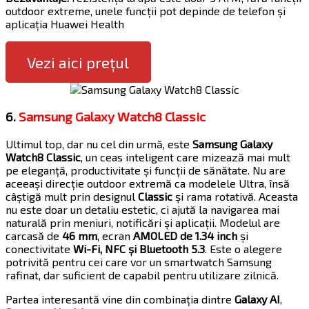
outdoor extreme, unele funcții pot depinde de telefon și
aplicația Huawei Health
Vezi aici prețul
6.
Samsung Galaxy Watch8 Classic
Ultimul top, dar nu cel din urmă, este
Samsung Galaxy
Watch8 Classic
, un ceas inteligent care mizează mai mult
pe eleganță, productivitate și funcții de sănătate. Nu are
aceeași direcție outdoor extremă ca modelele Ultra, însă
câștigă mult prin designul
Classic
și rama rotativă. Aceasta
nu este doar un detaliu estetic, ci ajută la navigarea mai
naturală prin meniuri, notificări și aplicații. Modelul are
carcasă de
46 mm
, ecran
AMOLED de 1.34 inch
și
conectivitate
Wi-Fi, NFC și Bluetooth 5.3
. Este o alegere
potrivită pentru cei care vor un smartwatch Samsung
rafinat, dar suficient de capabil pentru utilizare zilnică.
Partea interesantă vine din combinația dintre
Galaxy AI
,