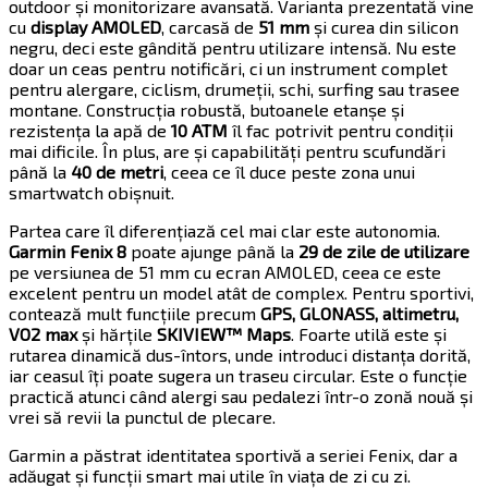
outdoor și monitorizare avansată. Varianta prezentată vine
cu
display AMOLED
, carcasă de
51 mm
și curea din silicon
negru, deci este gândită pentru utilizare intensă. Nu este
doar un ceas pentru notificări, ci un instrument complet
pentru alergare, ciclism, drumeții, schi, surfing sau trasee
montane. Construcția robustă, butoanele etanșe și
rezistența la apă de
10 ATM
îl fac potrivit pentru condiții
mai dificile. În plus, are și capabilități pentru scufundări
până la
40 de metri
, ceea ce îl duce peste zona unui
smartwatch obișnuit.
Partea care îl diferențiază cel mai clar este autonomia.
Garmin Fenix 8
poate ajunge până la
29 de zile de utilizare
pe versiunea de 51 mm cu ecran AMOLED, ceea ce este
excelent pentru un model atât de complex. Pentru sportivi,
contează mult funcțiile precum
GPS, GLONASS, altimetru,
VO2 max
și hărțile
SKIVIEW™ Maps
. Foarte utilă este și
rutarea dinamică dus-întors, unde introduci distanța dorită,
iar ceasul îți poate sugera un traseu circular. Este o funcție
practică atunci când alergi sau pedalezi într-o zonă nouă și
vrei să revii la punctul de plecare.
Garmin a păstrat identitatea sportivă a seriei Fenix, dar a
adăugat și funcții smart mai utile în viața de zi cu zi.