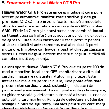
5.
Smartwatch Huawei Watch GT 6 Pro
Huawei Watch GT 6 Pro
este un ceas inteligent care pune
accent pe
autonomie, monitorizare sportivă și design
premium
, fără să intre în zona foarte masivă a modelelor
ultra. Varianta prezentată are carcasă de
46 mm
, display
AMOLED de 1.47 inch
și o construcție care combină
inoxul
cu titanul
, ceea ce îi oferă un aspect serios, dar nu exagerat
de agresiv. Cureaua din elastomer îl face potrivit pentru
utilizare zilnică și antrenamente, mai ales dacă îl porți
multe ore. Îmi place că Huawei a păstrat direcția clasică a
seriei GT: ceas elegant, baterie mare și funcții utile, fără să
complice inutil experiența.
Pentru sport,
Huawei Watch GT 6 Pro
vine cu peste
100 de
moduri sportive
, localizare
GPS
, monitorizare a ritmului
cardiac, măsurarea distanței, altitudinii și vitezei. Este
interesant mai ales pentru ciclism, unde poate afișa date
precum
ritm cardiac, viteză, distanță
și indicatori de
performanță mai avansați. Ceasul poate ajuta și la navigare,
cu ghidare vocală și detectare automată a traseului, ceea ce
este util la ture mai lungi. Funcția de
detectare a căderilor
adaugă un plus de siguranță, mai ales pentru cei care merg
singuri cu bicicleta sau fac sport în aer liber. În plus,