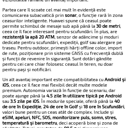
Partea care îl scoate cel mai mult în evidență este
comunicarea subacvatică prin
sonar
, o funcție rară în zona
ceasurilor inteligente. Huawei spune că ceasul poate
permite schimbul de mesaje sub apă până la
30 de metri
,
ceea ce îl face interesant pentru scufundări. În plus, are
rezistență la apă 20 ATM
, senzor de adâncime și moduri
dedicate pentru scufundări, expediții, golf sau alergare pe
traseu. Pentru outdoor, primești hărți offline color, import
de rute, poziționare prin sisteme GNSS cu frecvență dublă
și funcții de revenire în siguranță. Sunt dotări gândite
pentru cei care chiar folosesc ceasul în teren, nu doar
pentru pași și notificări.
Un alt avantaj important este compatibilitatea cu
Android și
iOS
, ceea ce îl face mai flexibil decât multe modele
premium. Autonomia variază în funcție de scenariu, dar
poate ajunge până la
4.5 zile în utilizare tipică pe Android
sau
3.5 zile pe iOS
. În modurile speciale, oferă până la
40
de ore în Expediție
,
24 de ore în Golf
și
18 ore în Scufundări
,
valori bune pentru un ceas atât de complex. Include și
eSIM, apeluri, NFC, SOS, monitorizare puls, somn, stres,
temperatură și barometru
, deci acoperă bine și zona de