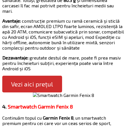
sănătate. Totuși, greutatea de
80.5 g
și dimensiunea
carcasei îl fac mai potrivit pentru încheieturi medii sau
mari.
Avantaje:
construcție premium cu ramă ceramică și sticlă
din safir, ecran AMOLED LTPO foarte luminos, rezistență la
apă 20 ATM, comunicare subacvatică prin sonar, compatibil
cu Android și iOS, funcții eSIM și apeluri, mod Expediție cu
hărți offline, autonomie bună în utilizare mixtă, senzori
complecși pentru outdoor și sănătate
Dezavantaje:
greutate destul de mare, poate fi prea masiv
pentru încheieturi subțiri, experiența poate varia între
Android și iOS
Vezi aici prețul
4.
Smartwatch Garmin Fenix 8
Continuăm topul cu
Garmin Fenix 8
, un smartwatch
premium pentru cei care vor un ceas serios de sport,