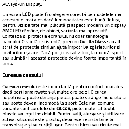
Always-On Display.
Un ecran
LCD
poate fi o alegere corectă pe modelele mai
accesibile, mai ales dacă luminozitatea este bună. Totuși,
pentru vizibilitate mai plăcută și aspect modern, un display
AMOLED
rămâne, de obicei, varianta mai apreciată.
Contează și protecția ecranului, nu doar tehnologia
panoului. O sticlă rezistentă, precum
Gorilla Glass
sau alt
strat de protecție similar, ajută împotriva zgârieturilor și
loviturilor ușoare. Dacă porți ceasul zilnic, la muncă, sport
sau plimbări, această protecție devine foarte importantă în
timp.
Cureaua ceasului
Cureaua ceasului
este importantă pentru confort, mai ales
dacă porți smartwatch-ul multe ore pe zi. O curea
nepotrivită poate deranja pielea, poate strânge încheietura
sau poate deveni incomodă la sport. Cele mai comune
variante sunt curelele din
silicon
, piele, material textil,
plastic sau oțel inoxidabil. Pentru sală, alergare și utilizare
activă, siliconul este practic, deoarece rezistă bine la
transpirație și se curăță ușor. Pentru birou sau ținute mai