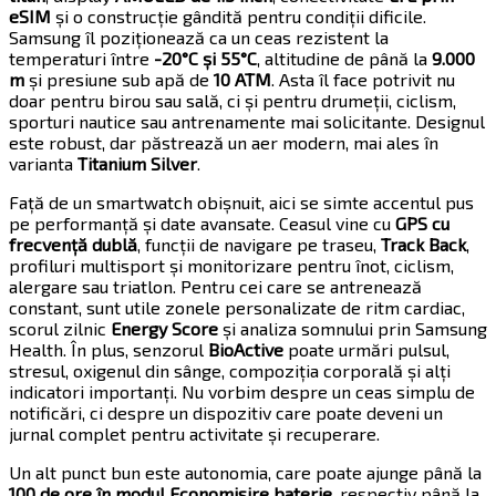
eSIM
și o construcție gândită pentru condiții dificile.
Samsung îl poziționează ca un ceas rezistent la
temperaturi între
-20°C și 55°C
, altitudine de până la
9.000
m
și presiune sub apă de
10 ATM
. Asta îl face potrivit nu
doar pentru birou sau sală, ci și pentru drumeții, ciclism,
sporturi nautice sau antrenamente mai solicitante. Designul
este robust, dar păstrează un aer modern, mai ales în
varianta
Titanium Silver
.
Față de un smartwatch obișnuit, aici se simte accentul pus
pe performanță și date avansate. Ceasul vine cu
GPS cu
frecvență dublă
, funcții de navigare pe traseu,
Track Back
,
profiluri multisport și monitorizare pentru înot, ciclism,
alergare sau triatlon. Pentru cei care se antrenează
constant, sunt utile zonele personalizate de ritm cardiac,
scorul zilnic
Energy Score
și analiza somnului prin Samsung
Health. În plus, senzorul
BioActive
poate urmări pulsul,
stresul, oxigenul din sânge, compoziția corporală și alți
indicatori importanți. Nu vorbim despre un ceas simplu de
notificări, ci despre un dispozitiv care poate deveni un
jurnal complet pentru activitate și recuperare.
Un alt punct bun este autonomia, care poate ajunge până la
100 de ore în modul Economisire baterie
, respectiv până la