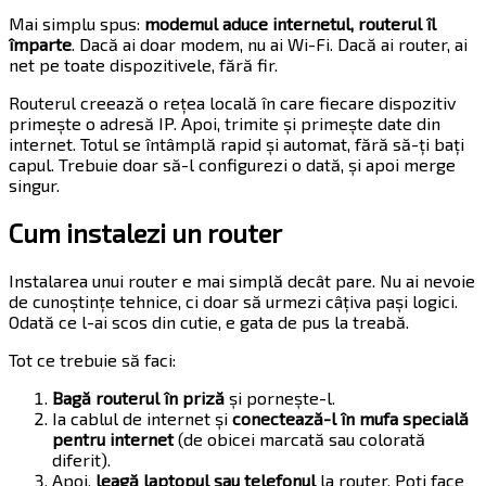
Mai simplu spus:
modemul aduce internetul, routerul îl
împarte
. Dacă ai doar modem, nu ai Wi-Fi. Dacă ai router, ai
net pe toate dispozitivele, fără fir.
Routerul creează o rețea locală în care fiecare dispozitiv
primește o adresă IP. Apoi, trimite și primește date din
internet. Totul se întâmplă rapid și automat, fără să-ți bați
capul. Trebuie doar să-l configurezi o dată, și apoi merge
singur.
Cum instalezi un router
Instalarea unui router e mai simplă decât pare. Nu ai nevoie
de cunoștințe tehnice, ci doar să urmezi câțiva pași logici.
Odată ce l-ai scos din cutie, e gata de pus la treabă.
Tot ce trebuie să faci:
Bagă routerul în priză
și pornește-l.
Ia cablul de internet și
conectează-l în mufa specială
pentru internet
(de obicei marcată sau colorată
diferit).
Apoi,
leagă laptopul sau telefonul
la router. Poți face