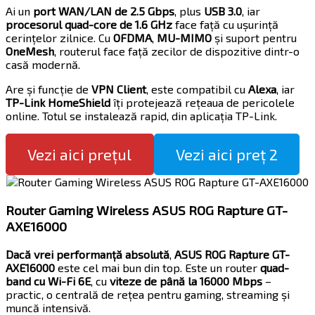
Ai un
port WAN/LAN de 2.5 Gbps
, plus
USB 3.0
, iar
procesorul quad-core de 1.6 GHz
face față cu ușurință
cerințelor zilnice. Cu
OFDMA
,
MU-MIMO
și suport pentru
OneMesh
, routerul face față zecilor de dispozitive dintr-o
casă modernă.
Are și funcție de
VPN Client
, este compatibil cu
Alexa
, iar
TP-Link HomeShield
îți protejează rețeaua de pericolele
online. Totul se instalează rapid, din aplicația TP-Link.
Vezi aici prețul
Vezi aici preț 2
Router Gaming Wireless ASUS ROG Rapture GT-
AXE16000
Dacă vrei performanță absolută
,
ASUS ROG Rapture GT-
AXE16000
este cel mai bun din top. Este un router
quad-
band cu Wi-Fi 6E
, cu
viteze de până la 16000 Mbps
–
practic, o centrală de rețea pentru gaming, streaming și
muncă intensivă.