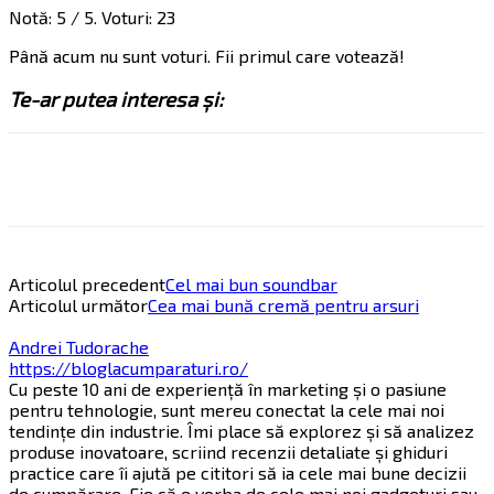
Notă:
5
/ 5. Voturi:
23
Până acum nu sunt voturi. Fii primul care votează!
Te-ar putea interesa și:
Articolul precedent
Cel mai bun soundbar
Articolul următor
Cea mai bună cremă pentru arsuri
Andrei Tudorache
https://bloglacumparaturi.ro/
Cu peste 10 ani de experiență în marketing și o pasiune
pentru tehnologie, sunt mereu conectat la cele mai noi
tendințe din industrie. Îmi place să explorez și să analizez
produse inovatoare, scriind recenzii detaliate și ghiduri
practice care îi ajută pe cititori să ia cele mai bune decizii
de cumpărare. Fie că e vorba de cele mai noi gadgeturi sau