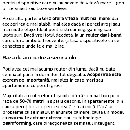
pentru dispozitive care nu au nevoie de viteză mare – gen
prize smart sau boxe wireless.
Pe de altă parte,
5 GHz oferă viteză mult mai mare
, dar
acoperirea e mai slabă, mai ales dacă ai pereți groși sau
mai multe etaje. Ideal pentru streaming, gaming sau
laptopuri. Dacă vrei totul deodată, ia un
router dual-band
,
care oferă ambele frecvențe, și lasă dispozitivele să se
conecteze unde le e mai bine.
Raza de acoperire a semnalului
Poți avea cel mai scump router din lume, dacă nu bate
semnalul până în dormitor, tot degeaba.
Acoperirea este
extrem de importantă
, mai ales în case mari sau
apartamente cu pereți groși.
Majoritatea routerelor obișnuite oferă semnal bun pe o
rază de
50-70 metri
în spațiu deschis. În apartamente, din
cauza pereților, acoperirea reală e mai mică. Dacă ai
probleme cu semnalul în anumite camere, caută un model
cu
mai multe antene externe
, sau cu tehnologie
beamforming
, care direcționează semnalul inteligent.