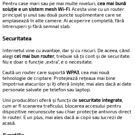
Pentru case mari sau pe mai multe niveluri,
cea mai bună
soluție e un sistem mesh Wi-Fi
. Acesta vine cu un router
principal și unul sau două puncte suplimentare care se
amplasează în alte camere. Ai acoperire completă, fără
întreruperi și fără semnal slab.
Securitatea
Internetul vine cu avantaje, dar și cu riscuri. De aceea, când
alegi
cel mai bun router
, trebuie să ții cont și de securitate.
Nu e doar o funcție „extra”, e o necesitate.
Caută un router care suportă
WPA3
, cea mai nouă
tehnologie de criptare. Protejează rețeaua mai bine
împotriva atacurilor și îți oferă liniște, mai ales dacă ai date
personale salvate pe telefon sau laptop.
Unii producători oferă și funcții de
securitate integrate
,
cum ar fi scanarea traficului, blocarea accesului pentru
dispozitive necunoscute sau chiar protecție antivirus direct
în router. E un plus, mai ales dacă ai copii sau lucrezi de
acasă.
Funcțiile