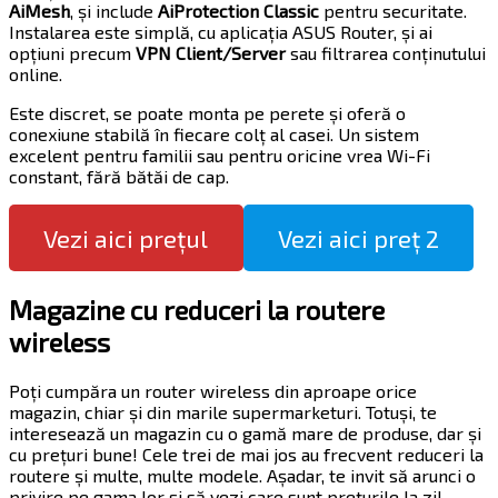
AiMesh
, și include
AiProtection Classic
pentru securitate.
Instalarea este simplă, cu aplicația ASUS Router, și ai
opțiuni precum
VPN Client/Server
sau filtrarea conținutului
online.
Este discret, se poate monta pe perete și oferă o
conexiune stabilă în fiecare colț al casei. Un sistem
excelent pentru familii sau pentru oricine vrea Wi-Fi
constant, fără bătăi de cap.
Vezi aici prețul
Vezi aici preț 2
Magazine cu reduceri la routere
wireless
Poți cumpăra un router wireless din aproape orice
magazin, chiar și din marile supermarketuri. Totuși, te
interesează un magazin cu o gamă mare de produse, dar și
cu prețuri bune! Cele trei de mai jos au frecvent reduceri la
routere și multe, multe modele. Așadar, te invit să arunci o
privire pe gama lor și să vezi care sunt prețurile la zi!