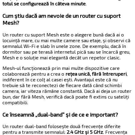
totul se configurează în câteva minute
.
Cum știu dacă am nevoie de un router cu suport
Mesh?
Un router cu suport Mesh este o alegere bună dacă ai o
locuință mare, cu mai multe camere sau etaje, și observi că
semnalul Wi-Fi e slab în unele zone. De exemplu, dacă în
dormitor sau pe terasă internetul pică sau se încarcă greu,
Mesh e o soluție mai elegantă decât un repetor clasic.
Mesh-ul funcționează prin mai multe dispozitive care
colaborează pentru a crea o
rețea unică, fără întreruperi
,
indiferent în ce colț al casei ești. Avantajul este că nu
trebuie să te reconectezi de fiecare dată când schimbi
camera, iar viteza rămâne constantă. Dacă ai deja un router
bun, dar fără Mesh, verifică dacă poate fi extins cu sateliți
compatibili.
Ce înseamnă „dual-band” și de ce e important?
Un router dual-band folosește două frecvențe diferite
pentru a transmite semnalul:
2.4 GHz și 5 GHz
. Frecvența