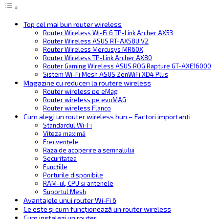
Top cel mai bun router wireless
Router Wireless Wi-Fi 6 TP-Link Archer AX53
Router Wireless ASUS RT-AX58U V2
Router Wireless Mercusys MR60X
Router Wireless TP-Link Archer AX80
Router Gaming Wireless ASUS ROG Rapture GT-AXE16000
Sistem Wi-Fi Mesh ASUS ZenWiFi XD4 Plus
Magazine cu reduceri la routere wireless
Router wireless pe eMag
Router wireless pe evoMAG
Router wireless Flanco
Cum alegi un router wireless bun – Factori importanți
Standardul Wi-Fi
Viteza maximă
Frecvențele
Raza de acoperire a semnalului
Securitatea
Funcțiile
Porturile disponibile
RAM-ul, CPU și antenele
Suportul Mesh
Avantajele unui router Wi-Fi 6
Ce este și cum funcționează un router wireless
Cum instalezi un router