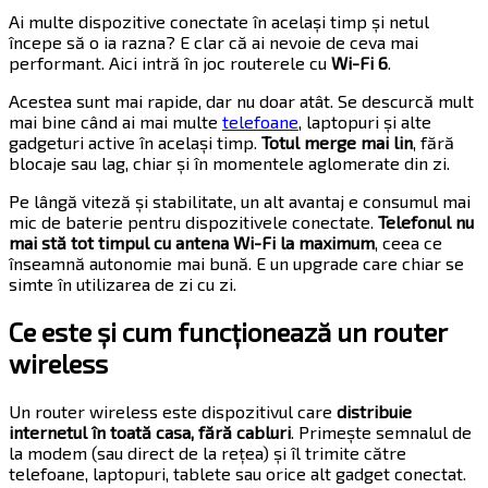
Ai multe dispozitive conectate în același timp și netul
începe să o ia razna? E clar că ai nevoie de ceva mai
performant. Aici intră în joc routerele cu
Wi-Fi 6
.
Acestea sunt mai rapide, dar nu doar atât. Se descurcă mult
mai bine când ai mai multe
telefoane
, laptopuri și alte
gadgeturi active în același timp.
Totul merge mai lin
, fără
blocaje sau lag, chiar și în momentele aglomerate din zi.
Pe lângă viteză și stabilitate, un alt avantaj e consumul mai
mic de baterie pentru dispozitivele conectate.
Telefonul nu
mai stă tot timpul cu antena Wi-Fi la maximum
, ceea ce
înseamnă autonomie mai bună. E un upgrade care chiar se
simte în utilizarea de zi cu zi.
Ce este și cum funcționează un router
wireless
Un router wireless este dispozitivul care
distribuie
internetul în toată casa, fără cabluri
. Primește semnalul de
la modem (sau direct de la rețea) și îl trimite către
telefoane, laptopuri, tablete sau orice alt gadget conectat.