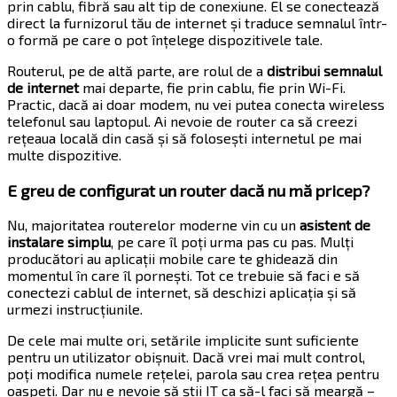
prin cablu, fibră sau alt tip de conexiune. El se conectează
direct la furnizorul tău de internet și traduce semnalul într-
o formă pe care o pot înțelege dispozitivele tale.
Routerul, pe de altă parte, are rolul de a
distribui semnalul
de internet
mai departe, fie prin cablu, fie prin Wi-Fi.
Practic, dacă ai doar modem, nu vei putea conecta wireless
telefonul sau laptopul. Ai nevoie de router ca să creezi
rețeaua locală din casă și să folosești internetul pe mai
multe dispozitive.
E greu de configurat un router dacă nu mă pricep?
Nu, majoritatea routerelor moderne vin cu un
asistent de
instalare simplu
, pe care îl poți urma pas cu pas. Mulți
producători au aplicații mobile care te ghidează din
momentul în care îl pornești. Tot ce trebuie să faci e să
conectezi cablul de internet, să deschizi aplicația și să
urmezi instrucțiunile.
De cele mai multe ori, setările implicite sunt suficiente
pentru un utilizator obișnuit. Dacă vrei mai mult control,
poți modifica numele rețelei, parola sau crea rețea pentru
oaspeți. Dar nu e nevoie să știi IT ca să-l faci să meargă –