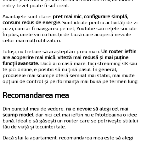
entry-level poate fi suficient.
Avantajele sunt clare:
preț mai mic, configurare simplă,
consum redus de energie
. Sunt ideale pentru activități de zi
cu zi, cum ar fi navigarea pe net, YouTube sau rețele sociale.
În plus, unele vin cu funcții de bază care acoperă nevoile
celor mai mulți utilizatori.
Totuși, nu trebuie să ai așteptări prea mari.
Un router ieftin
are acoperire mai mică, viteză mai redusă și mai puține
funcții avansate.
Dacă ai o casă mare, faci streaming 4K sau
te joci online, e posibil să nu țină pasul. În general,
produsele mai scumpe oferă semnal mai stabil, mai multe
opțiuni de control și performanță mai bună pe termen lung.
Recomandarea mea
Din punctul meu de vedere,
nu e nevoie să alegi cel mai
scump model
, dar nici cel mai ieftin nu e întotdeauna o idee
bună. Ideal e să găsești un router care se potrivește stilului
tău de viață și locuinței tale.
Dacă stai la apartament, recomandarea mea este să alegi