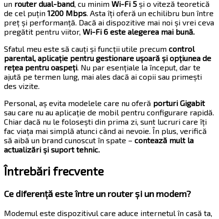
un
router dual-band
, cu minim
Wi-Fi 5
și o viteză teoretică
de cel puțin
1200 Mbps
. Asta îți oferă un echilibru bun între
preț și performanță. Dacă ai dispozitive mai noi și vrei ceva
pregătit pentru viitor,
Wi-Fi 6 este alegerea mai bună.
Sfatul meu este să cauți și funcții utile precum
control
parental, aplicație pentru gestionare ușoară și opțiunea de
rețea pentru oaspeți
. Nu par esențiale la început, dar te
ajută pe termen lung, mai ales dacă ai copii sau primești
des vizite.
Personal, aș evita modelele care nu oferă
porturi Gigabit
sau care nu au aplicație de mobil pentru configurare rapidă.
Chiar dacă nu le folosești din prima zi, sunt lucruri care îți
fac viața mai simplă atunci când ai nevoie. În plus, verifică
să aibă un brand cunoscut în spate –
contează mult la
actualizări și suport tehnic.
Întrebări frecvente
Ce diferență este între un router și un modem?
Modemul este dispozitivul care aduce internetul în casă ta,