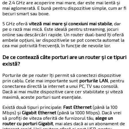
de 2.4 GHz are acoperire mai mare, dar este mai lentă și
mai aglomerată. E bună pentru dispozitive simple, cum ar fi
becuri smart sau boxe.
5 GHz oferă
viteză mai mare și conexiuni mai stabile
, dar
pe o rază mai mică. Este ideală pentru streaming, jocuri
online sau descărcări rapide. Un router dual-band îți oferă
ambele opțiuni, iar dispozitivele se pot conecta automat la
cea mai potrivită frecvență, în funcție de nevoile lor.
De ce contează câte porturi are un router și ce tipuri
există?
Porturile de pe router îți permit să conectezi dispozitive
prin cablu. Cele mai importante sunt
porturile LAN
, pentru
conectarea directă la internet a unui PC, TV sau consolă.
Dacă ai mai multe dispozitive care cer stabilitate și viteză
maximă, aceste porturi sunt esențiale.
Există două tipuri principale:
Fast Ethernet
(până la 100
Mbps) și
Gigabit Ethernet
(până la 1000 Mbps). Dacă vrei
să profiți de viteza oferită de furnizorul tău,
alege un
router cu porturi Gigabit
, mai ales dacă ai un abonament de
internet rapid. Unii routere oferă și port USB, pentru