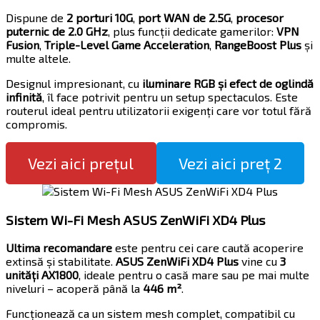
Dispune de
2 porturi 10G
,
port WAN de 2.5G
,
procesor
puternic de 2.0 GHz
, plus funcții dedicate gamerilor:
VPN
Fusion
,
Triple-Level Game Acceleration
,
RangeBoost Plus
și
multe altele.
Designul impresionant, cu
iluminare RGB și efect de oglindă
infinită
, îl face potrivit pentru un setup spectaculos. Este
routerul ideal pentru utilizatorii exigenți care vor totul fără
compromis.
Vezi aici prețul
Vezi aici preț 2
Sistem Wi-Fi Mesh ASUS ZenWiFi XD4 Plus
Ultima recomandare
este pentru cei care caută acoperire
extinsă și stabilitate.
ASUS ZenWiFi XD4 Plus
vine cu
3
unități AX1800
, ideale pentru o casă mare sau pe mai multe
niveluri – acoperă până la
446 m²
.
Funcționează ca un sistem mesh complet, compatibil cu