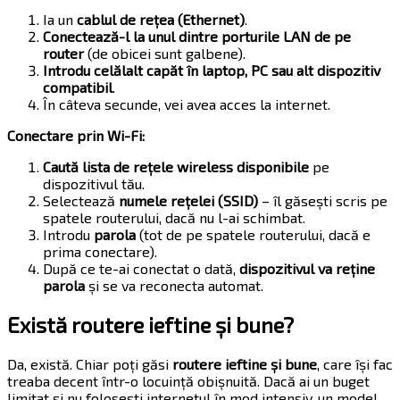
Ia un
cablul de rețea (Ethernet)
.
Conectează-l la unul dintre porturile LAN de pe
router
(de obicei sunt galbene).
Introdu celălalt capăt în laptop, PC sau alt dispozitiv
compatibil
.
În câteva secunde, vei avea acces la internet.
Conectare prin Wi-Fi:
Caută lista de rețele wireless disponibile
pe
dispozitivul tău.
Selectează
numele rețelei (SSID)
– îl găsești scris pe
spatele routerului, dacă nu l-ai schimbat.
Introdu
parola
(tot de pe spatele routerului, dacă e
prima conectare).
După ce te-ai conectat o dată,
dispozitivul va reține
parola
și se va reconecta automat.
Există routere ieftine și bune?
Da, există. Chiar poți găsi
routere ieftine și bune
, care își fac
treaba decent într-o locuință obișnuită. Dacă ai un buget
limitat și nu folosești internetul în mod intensiv, un model