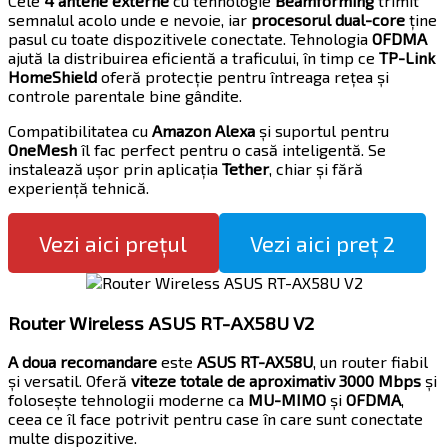
Cele
4 antene externe
cu tehnologie
Beamforming
trimit
semnalul acolo unde e nevoie, iar
procesorul dual-core
ține
pasul cu toate dispozitivele conectate. Tehnologia
OFDMA
ajută la distribuirea eficientă a traficului, în timp ce
TP-Link
HomeShield
oferă protecție pentru întreaga rețea și
controle parentale bine gândite.
Compatibilitatea cu
Amazon Alexa
și suportul pentru
OneMesh
îl fac perfect pentru o casă inteligentă. Se
instalează ușor prin aplicația
Tether
, chiar și fără
experiență tehnică.
Vezi aici prețul
Vezi aici preț 2
Router Wireless ASUS RT-AX58U V2
A doua recomandare
este
ASUS RT-AX58U
, un router fiabil
și versatil. Oferă
viteze totale de aproximativ 3000 Mbps
și
folosește tehnologii moderne ca
MU-MIMO
și
OFDMA
,
ceea ce îl face potrivit pentru case în care sunt conectate
multe dispozitive.