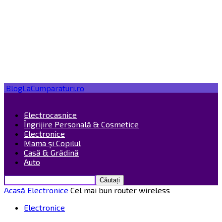
BlogLaCumparaturi.ro
Electrocasnice
Îngrijire Personală & Cosmetice
Electronice
Mama și Copilul
Casă & Grădină
Auto
Acasă
Electronice
Cel mai bun router wireless
Electronice