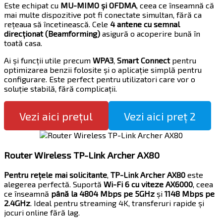
Este echipat cu
MU-MIMO și OFDMA
, ceea ce înseamnă că
mai multe dispozitive pot fi conectate simultan, fără ca
rețeaua să încetinească. Cele
4 antene cu semnal
direcționat (Beamforming)
asigură o acoperire bună în
toată casa.
Ai și funcții utile precum
WPA3
,
Smart Connect
pentru
optimizarea benzii folosite și o aplicație simplă pentru
configurare. Este perfect pentru utilizatori care vor o
soluție stabilă, fără complicații.
Vezi aici prețul
Vezi aici preț 2
Router Wireless TP-Link Archer AX80
Pentru rețele mai solicitante
,
TP-Link Archer AX80
este
alegerea perfectă. Suportă
Wi-Fi 6 cu viteze AX6000
, ceea
ce înseamnă
până la 4804 Mbps pe 5GHz
și
1148 Mbps pe
2.4GHz
. Ideal pentru streaming 4K, transferuri rapide și
jocuri online fără lag.