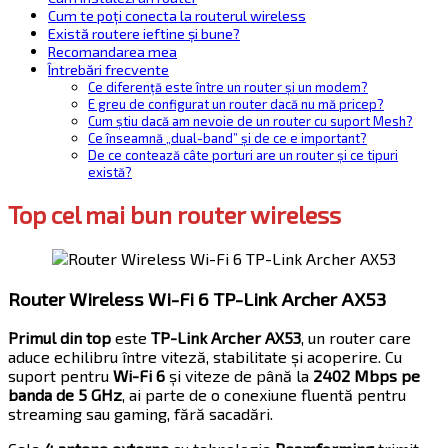
Cum te poți conecta la routerul wireless
Există routere ieftine și bune?
Recomandarea mea
Întrebări frecvente
Ce diferență este între un router și un modem?
E greu de configurat un router dacă nu mă pricep?
Cum știu dacă am nevoie de un router cu suport Mesh?
Ce înseamnă „dual-band” și de ce e important?
De ce contează câte porturi are un router și ce tipuri
există?
Top cel mai bun router wireless
Router Wireless Wi-Fi 6 TP-Link Archer AX53
Primul din top
este
TP-Link Archer AX53
, un router care
aduce echilibru între viteză, stabilitate și acoperire. Cu
suport pentru
Wi-Fi 6
și viteze de până la
2402 Mbps pe
banda de 5 GHz
, ai parte de o conexiune fluentă pentru
streaming sau gaming, fără sacadări.