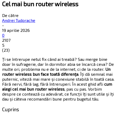
Cel mai bun router wireless
De către
Andrei Tudorache
-
19 aprilie 2026
0
2107
5
(
23
)
Ți se întrerupe netul fix când ai treabă? Sau merge bine
doar în sufragerie, dar în dormitor abia se încarcă ceva? De
multe ori, problema nu e de la internet, ci de la router.
Un
router wireless bun face toată diferența
. Îți dă semnal mai
puternic, viteză mai mare și conexiune stabilă în toată casa.
Fără nervi, fără lag, fără întreruperi. În acest ghid afli
cum
alegi cel mai bun router wireless
, pas cu pas. Vorbim
despre ce contează cu adevărat, ce funcții îți sunt utile și îți
dau și câteva recomandări bune pentru bugetul tău.
Cuprins