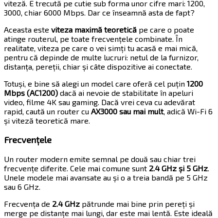
viteză. E trecută pe cutie sub forma unor cifre mari: 1200,
3000, chiar 6000 Mbps. Dar ce înseamnă asta de fapt?
Aceasta este
viteza maximă teoretică
pe care o poate
atinge routerul, pe toate frecvențele combinate. În
realitate, viteza pe care o vei simți tu acasă e mai mică,
pentru că depinde de multe lucruri: netul de la furnizor,
distanța, pereții, chiar și câte dispozitive ai conectate.
Totuși, e bine să alegi un model care oferă cel puțin
1200
Mbps (AC1200)
dacă ai nevoie de stabilitate în apeluri
video, filme 4K sau gaming. Dacă vrei ceva cu adevărat
rapid, caută un router cu
AX3000 sau mai mult
, adică Wi-Fi 6
și viteză teoretică mare.
Frecvențele
Un router modern emite semnal pe două sau chiar trei
frecvențe diferite. Cele mai comune sunt
2.4 GHz și 5 GHz
.
Unele modele mai avansate au și o a treia bandă pe 5 GHz
sau 6 GHz.
Frecvența de
2.4 GHz
pătrunde mai bine prin pereți și
merge pe distanțe mai lungi, dar este mai lentă. Este ideală