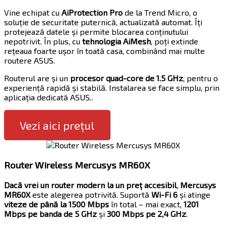
Vine echipat cu
AiProtection Pro
de la Trend Micro, o
soluție de securitate puternică, actualizată automat. Îți
protejează datele și permite blocarea conținutului
nepotrivit. În plus, cu
tehnologia AiMesh
, poți extinde
rețeaua foarte ușor în toată casa, combinând mai multe
routere ASUS.
Routerul are și un
procesor quad-core de 1.5 GHz
, pentru o
experiență rapidă și stabilă. Instalarea se face simplu, prin
aplicația dedicată ASUS..
Vezi aici prețul
Router Wireless Mercusys MR60X
Dacă vrei un router modern la un preț accesibil
,
Mercusys
MR60X
este alegerea potrivită. Suportă
Wi-Fi 6
și atinge
viteze de până la 1500 Mbps
în total – mai exact,
1201
Mbps pe banda de 5 GHz
și
300 Mbps pe 2,4 GHz
.