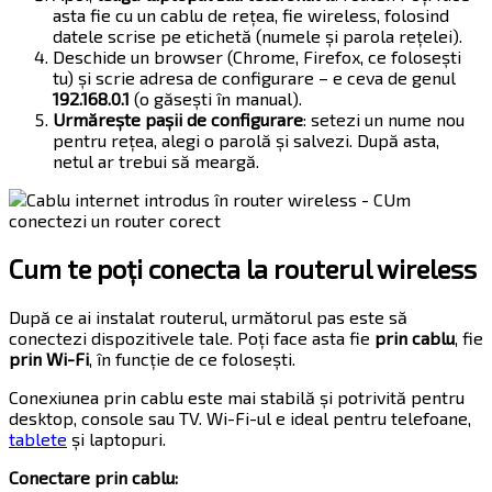
asta fie cu un cablu de rețea, fie wireless, folosind
datele scrise pe etichetă (numele și parola rețelei).
Deschide un browser (Chrome, Firefox, ce folosești
tu) și scrie adresa de configurare – e ceva de genul
192.168.0.1
(o găsești în manual).
Urmărește pașii de configurare
: setezi un nume nou
pentru rețea, alegi o parolă și salvezi. După asta,
netul ar trebui să meargă.
Cum te poți conecta la routerul wireless
După ce ai instalat routerul, următorul pas este să
conectezi dispozitivele tale. Poți face asta fie
prin cablu
, fie
prin Wi-Fi
, în funcție de ce folosești.
Conexiunea prin cablu este mai stabilă și potrivită pentru
desktop, console sau TV. Wi-Fi-ul e ideal pentru telefoane,
tablete
și laptopuri.
Conectare prin cablu: