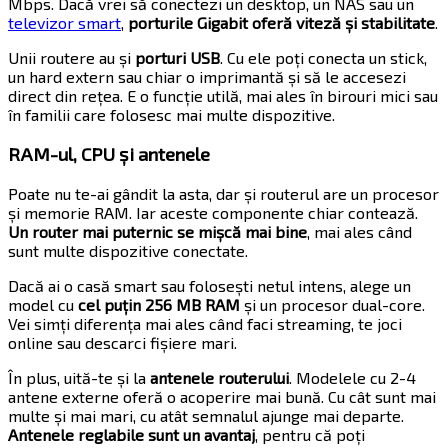
Mbps. Dacă vrei să conectezi un desktop, un NAS sau un
televizor smart
,
porturile Gigabit oferă viteză și stabilitate
.
Unii routere au și
porturi USB
. Cu ele poți conecta un stick,
un hard extern sau chiar o imprimantă și să le accesezi
direct din rețea. E o funcție utilă, mai ales în birouri mici sau
în familii care folosesc mai multe dispozitive.
RAM-ul, CPU și antenele
Poate nu te-ai gândit la asta, dar și routerul are un procesor
și memorie RAM. Iar aceste componente chiar contează.
Un router mai puternic se mișcă mai bine
, mai ales când
sunt multe dispozitive conectate.
Dacă ai o casă smart sau folosești netul intens, alege un
model cu
cel puțin 256 MB RAM
și un procesor dual-core.
Vei simți diferența mai ales când faci streaming, te joci
online sau descarci fișiere mari.
În plus, uită-te și la
antenele routerului
. Modelele cu 2-4
antene externe oferă o acoperire mai bună. Cu cât sunt mai
multe și mai mari, cu atât semnalul ajunge mai departe.
Antenele reglabile sunt un avantaj
, pentru că poți