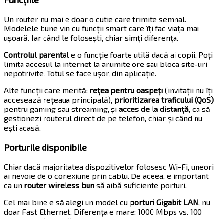
Un router nu mai e doar o cutie care trimite semnal.
Modelele bune vin cu funcții smart care îți fac viața mai
ușoară. Iar când le folosești, chiar simți diferența.
Controlul parental
e o funcție foarte utilă dacă ai copii. Poți
limita accesul la internet la anumite ore sau bloca site-uri
nepotrivite. Totul se face ușor, din aplicație.
Alte funcții care merită:
rețea pentru oaspeți
(invitații nu îți
accesează rețeaua principală),
prioritizarea traficului (QoS)
pentru gaming sau streaming, și
acces de la distanță
, ca să
gestionezi routerul direct de pe telefon, chiar și când nu
ești acasă.
Porturile disponibile
Chiar dacă majoritatea dispozitivelor folosesc Wi-Fi, uneori
ai nevoie de o conexiune prin cablu. De aceea, e important
ca un
router wireless bun
să aibă suficiente porturi.
Cel mai bine e să alegi un model cu
porturi Gigabit LAN
, nu
doar Fast Ethernet. Diferența e mare: 1000 Mbps vs. 100