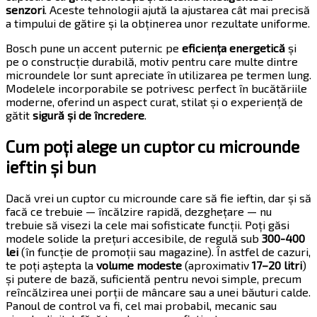
senzori
. Aceste tehnologii ajută la ajustarea cât mai precisă
a timpului de gătire și la obținerea unor rezultate uniforme.
Bosch pune un accent puternic pe
eficiența energetică
și
pe o construcție durabilă, motiv pentru care multe dintre
microundele lor sunt apreciate în utilizarea pe termen lung.
Modelele incorporabile se potrivesc perfect în bucătăriile
moderne, oferind un aspect curat, stilat și o experiență de
gătit
sigură și de încredere
.
Cum poți alege un cuptor cu microunde
ieftin și bun
Dacă vrei un cuptor cu microunde care să fie ieftin, dar și să
facă ce trebuie — încălzire rapidă, dezghețare — nu
trebuie să visezi la cele mai sofisticate funcții. Poți găsi
modele solide la prețuri accesibile, de regulă sub
300-400
lei
(în funcție de promoții sau magazine). În astfel de cazuri,
te poți aștepta la
volume modeste
(aproximativ
17–20 litri
)
și putere de bază, suficientă pentru nevoi simple, precum
reîncălzirea unei porții de mâncare sau a unei băuturi calde.
Panoul de control va fi, cel mai probabil, mecanic sau