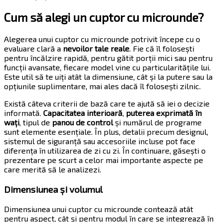
Cum să alegi un cuptor cu microunde?
Alegerea unui cuptor cu microunde potrivit începe cu o
evaluare clară a
nevoilor tale reale
. Fie că îl folosești
pentru încălzire rapidă, pentru gătit porții mici sau pentru
funcții avansate, fiecare model vine cu particularitățile lui.
Este util să te uiți atât la dimensiune, cât și la putere sau la
opțiunile suplimentare, mai ales dacă îl folosești zilnic.
Există câteva criterii de bază care te ajută să iei o decizie
informată.
Capacitatea interioară
,
puterea exprimată în
wați
, tipul de
panou de control
și numărul de programe
sunt elemente esențiale. În plus, detalii precum designul,
sistemul de siguranță sau accesoriile incluse pot face
diferența în utilizarea de zi cu zi. În continuare, găsești o
prezentare pe scurt a celor mai importante aspecte pe
care merită să le analizezi.
Dimensiunea și volumul
Dimensiunea unui cuptor cu microunde contează atât
pentru aspect, cât și pentru modul în care se integrează în