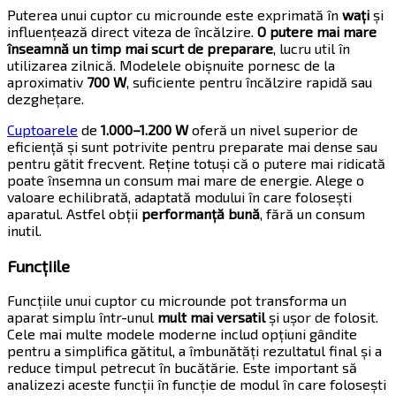
Puterea unui cuptor cu microunde este exprimată în
wați
și
influențează direct viteza de încălzire.
O putere mai mare
înseamnă un timp mai scurt de preparare
, lucru util în
utilizarea zilnică. Modelele obișnuite pornesc de la
aproximativ
700 W
, suficiente pentru încălzire rapidă sau
dezghețare.
Cuptoarele
de
1.000–1.200 W
oferă un nivel superior de
eficiență și sunt potrivite pentru preparate mai dense sau
pentru gătit frecvent. Reține totuși că o putere mai ridicată
poate însemna un consum mai mare de energie. Alege o
valoare echilibrată, adaptată modului în care folosești
aparatul. Astfel obții
performanță bună
, fără un consum
inutil.
Funcțiile
Funcțiile unui cuptor cu microunde pot transforma un
aparat simplu într-unul
mult mai versatil
și ușor de folosit.
Cele mai multe modele moderne includ opțiuni gândite
pentru a simplifica gătitul, a îmbunătăți rezultatul final și a
reduce timpul petrecut în bucătărie. Este important să
analizezi aceste funcții în funcție de modul în care folosești