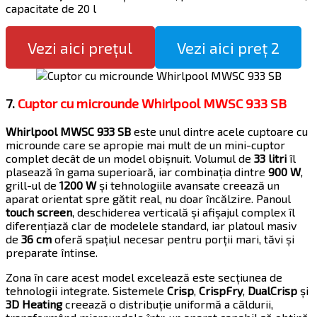
capacitate de 20 l
Vezi aici prețul
Vezi aici preț 2
7.
Cuptor cu microunde Whirlpool MWSC 933 SB
Whirlpool MWSC 933 SB
este unul dintre acele cuptoare cu
microunde care se apropie mai mult de un mini-cuptor
complet decât de un model obișnuit. Volumul de
33 litri
îl
plasează în gama superioară, iar combinația dintre
900 W
,
grill-ul de
1200 W
și tehnologiile avansate creează un
aparat orientat spre gătit real, nu doar încălzire. Panoul
touch screen
, deschiderea verticală și afișajul complex îl
diferențiază clar de modelele standard, iar platoul masiv
de
36 cm
oferă spațiul necesar pentru porții mari, tăvi și
preparate întinse.
Zona în care acest model excelează este secțiunea de
tehnologii integrate. Sistemele
Crisp
,
CrispFry
,
DualCrisp
și
3D Heating
creează o distribuție uniformă a căldurii,