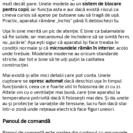
mult decât pare. Unele modele au un
sistem de blocare
pentru copii
, iar funcția asta e aur dacă există riscul ca
cineva curios să apese pe butoane sau să tragă de ușă.
Practic, aparatul rămâne „închis” până îl deblochezi tu.
Ușa în sine merită un pic de atenție. E bine ca balamalele
să fie solide, iar mecanismul de închidere să se simtă ferm,
nu „jucărie”. Așa ești sigur că aparatul își face treaba în
condiții normale și că
microundele rămân în interior
, acolo
unde trebuie. Modelele moderne au oricum standarde
stricte, dar tot e bine să te uiți puțin la calitatea
construcției.
Mai există și alte mici detalii care pot conta. Unele
cuptoare se
opresc automat
dacă deschizi ușa în timpul
funcționării, ceea ce e foarte util în folosirea de zi cu zi.
Altele vin cu o ventilație mai bună, care ține aparatul la
temperatura potrivită dacă îl folosești mai des. Și da, unele
au și protecție la variațiile de tensiune, lucru fain dacă stai
într-o zonă unde rețeaua electrică face figuri uneori.
Panoul de comandă
Panoul de comandă este partea din cuptorul cu microunde