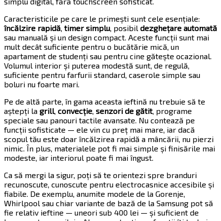
simplu digital, fără touchscreen sofisticat.
Caracteristicile pe care le primești sunt cele esențiale:
încălzire rapidă
,
timer simplu
, posibil
dezghețare automată
sau manuală și un design compact. Aceste funcții sunt mai
mult decât suficiente pentru o bucătărie mică, un
apartament de studenți sau pentru cine gătește ocazional.
Volumul interior și puterea modestă sunt, de regulă,
suficiente pentru farfurii standard, caserole simple sau
boluri nu foarte mari.
Pe de altă parte, în gama aceasta ieftină nu trebuie să te
aștepți la
grill
,
convecție
,
senzori de gătit
, programe
speciale sau panouri tactile avansate. Nu contează pe
funcții sofisticate — ele vin cu preț mai mare, iar dacă
scopul tău este doar încălzirea rapidă a mâncării, nu pierzi
nimic. În plus, materialele pot fi mai simple și finisările mai
modeste, iar interiorul poate fi mai îngust.
Ca să mergi la sigur, poți să te orientezi spre branduri
recunoscute, cunoscute pentru electrocasnice accesibile și
fiabile. De exemplu, anumite modele de la Gorenje,
Whirlpool sau chiar variante de bază de la Samsung pot să
fie relativ ieftine — uneori sub 400 lei — și suficient de