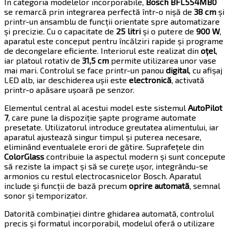
În categoria modelelor incorporabile,
Bosch BFL554MB0
se remarcă prin integrarea perfectă într-o nișă de
38 cm
și
printr-un ansamblu de funcții orientate spre automatizare
și precizie. Cu o capacitate de
25 litri
și o putere de
900 W
,
aparatul este conceput pentru încălziri rapide și programe
de decongelare eficiente. Interiorul este realizat din
oțel
,
iar platoul rotativ de
31,5 cm
permite utilizarea unor vase
mai mari. Controlul se face printr-un panou
digital
, cu afișaj
LED alb, iar deschiderea ușii este
electronică
, activată
printr-o apăsare ușoară pe senzor.
Elementul central al acestui model este sistemul
AutoPilot
7
, care pune la dispoziție șapte programe automate
presetate. Utilizatorul introduce greutatea alimentului, iar
aparatul ajustează singur timpul și puterea necesare,
eliminând eventualele erori de gătire. Suprafețele din
ColorGlass
contribuie la aspectul modern și sunt concepute
să reziste la impact și să se curețe ușor, integrându-se
armonios cu restul electrocasnicelor Bosch. Aparatul
include și funcții de bază precum
oprire automată
, semnal
sonor și temporizator.
Datorită combinației dintre ghidarea automată, controlul
precis și formatul incorporabil, modelul oferă o utilizare