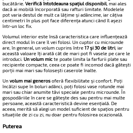
bucătărie.
Verifică întotdeauna spațiul disponibil
, mai ales
dacă ai mobilă încorporată sau rafturi limitate. Modelele
pot varia destul de mult ca lățime și adâncime, iar câțiva
centimetri în plus pot face diferența atunci când îl așezi
într-un loc fix.
Volumul interior este însă caracteristica care influențează
direct modul în care îl vei folosi. Un cuptor cu microunde
are, în general, un volum cuprins între
17 și 30 de litri
, iar
această valoare îți arată cât de mari pot fi vasele pe care le
introduci.
Un volum mic
te poate limita la farfurii plate sau
recipiente compacte, ceea ce poate fi incomod dacă gătești
porții mai mari sau folosești caserole înalte.
Un
volum mai generos
oferă flexibilitate și confort. Poți
încălzi supe în boluri adânci, poți folosi vase rotunde mai
mari sau chiar anumite tăvi speciale pentru microunde. În
gospodăriile în care se gătește des sau pentru mai multe
persoane, această caracteristică devine esențială. De
aceea, merită să alegi un model suficient de spațios pentru
situațiile de zi cu zi, nu doar pentru folosirea ocazională.
Puterea