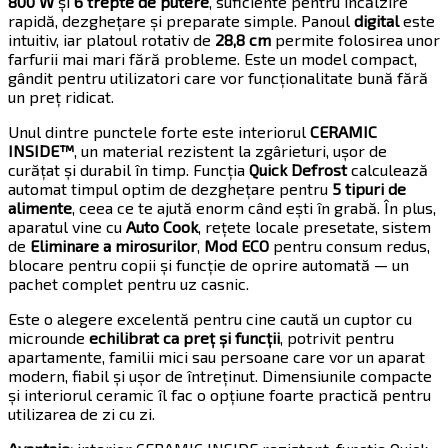
800 W
și
6 trepte de putere
, suficiente pentru încălzire
rapidă, dezghețare și preparate simple. Panoul
digital
este
intuitiv, iar platoul rotativ de
28,8 cm
permite folosirea unor
farfurii mai mari fără probleme. Este un model compact,
gândit pentru utilizatori care vor funcționalitate bună fără
un preț ridicat.
Unul dintre punctele forte este interiorul
CERAMIC
INSIDE™
, un material rezistent la zgârieturi, ușor de
curățat și durabil în timp. Funcția
Quick Defrost
calculează
automat timpul optim de dezghețare pentru
5 tipuri de
alimente
, ceea ce te ajută enorm când ești în grabă. În plus,
aparatul vine cu
Auto Cook
, rețete locale presetate, sistem
de
Eliminare a mirosurilor
,
Mod ECO
pentru consum redus,
blocare pentru copii și funcție de oprire automată — un
pachet complet pentru uz casnic.
Este o alegere excelentă pentru cine caută un cuptor cu
microunde
echilibrat ca preț și funcții
, potrivit pentru
apartamente, familii mici sau persoane care vor un aparat
modern, fiabil și ușor de întreținut. Dimensiunile compacte
și interiorul ceramic îl fac o opțiune foarte practică pentru
utilizarea de zi cu zi.