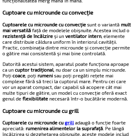
funcționalitatea merg mână în mână.
Cuptoare cu microunde cu convecție
Cuptoarele cu microunde cu convecție
sunt o variantă
mult
mai versatilă
față de modelele obișnuite. Acestea includ o
rezistență de încălzire
și un
ventilator intern
, elemente
care distribuie căldura uniform în interiorul cavității.
Practic, combinația dintre microunde și convecție permite
o gătire mai consistentă și mai bine controlată.
Datorită acestui sistem, aparatul poate funcționa aproape
ca un
cuptor tradițional
, nu doar ca un simplu microunde.
Poți
coace
, poți
rumeni
sau poți pregăti rețete mai
complexe fără să treci la cuptorul mare. Pentru cei care
vor un aparat compact, dar capabil să acopere cât mai
multe tipuri de gătire, un model cu convecție oferă exact
genul de
flexibilitate
necesară într-o bucătărie modernă.
Cuptoare cu microunde cu grill
Cuptoarele cu microunde cu
grill
adaugă o funcție foarte
apreciată:
rumenirea alimentelor la suprafață
. Pe lângă
încălzirea și dezghețarea obișnuite, aceste modele includ