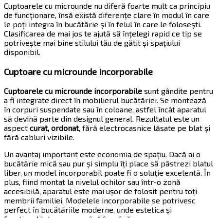
Cuptoarele cu microunde nu diferă foarte mult ca principiu
de funcționare, însă există diferențe clare în modul în care
le poți integra în bucătărie și în felul în care le folosești.
Clasificarea de mai jos te ajută să înțelegi rapid ce tip se
potrivește mai bine stilului tău de gătit și spațiului
disponibil.
Cuptoare cu microunde incorporabile
Cuptoarele cu microunde incorporabile
sunt gândite pentru
a fi integrate direct în mobilierul bucătăriei. Se montează
în corpuri suspendate sau în coloane, astfel încât aparatul
să devină parte din designul general. Rezultatul este un
aspect
curat, ordonat
, fără electrocasnice lăsate pe blat și
fără cabluri vizibile.
Un avantaj important este economia de spațiu. Dacă ai o
bucătărie mică sau pur și simplu îți place să păstrezi blatul
liber, un model incorporabil poate fi o soluție excelentă. În
plus, fiind montat la nivelul ochilor sau într-o zonă
accesibilă, aparatul este mai ușor de folosit pentru toți
membrii familiei. Modelele incorporabile se potrivesc
perfect în bucătăriile moderne, unde estetica și