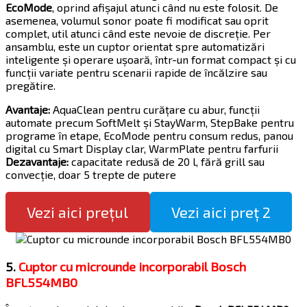
EcoMode
, oprind afișajul atunci când nu este folosit. De
asemenea, volumul sonor poate fi modificat sau oprit
complet, util atunci când este nevoie de discreție. Per
ansamblu, este un cuptor orientat spre automatizări
inteligente și operare ușoară, într-un format compact și cu
funcții variate pentru scenarii rapide de încălzire sau
pregătire.
Avantaje:
AquaClean pentru curățare cu abur, funcții
automate precum SoftMelt și StayWarm, StepBake pentru
programe în etape, EcoMode pentru consum redus, panou
digital cu Smart Display clar, WarmPlate pentru farfurii
Dezavantaje:
capacitate redusă de 20 l, fără grill sau
convecție, doar 5 trepte de putere
Vezi aici prețul
Vezi aici preț 2
5.
Cuptor cu microunde incorporabil Bosch
BFL554MB0