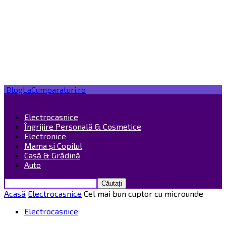
BlogLaCumparaturi.ro
Electrocasnice
Îngrijire Personală & Cosmetice
Electronice
Mama și Copilul
Casă & Grădină
Auto
Acasă
Electrocasnice
Cel mai bun cuptor cu microunde
Electrocasnice