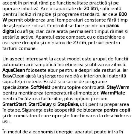
accent în primul rând pe funcționalitate practică și pe
operare intuitivă. Are o capacitate de
20 litri
, suficientă
pentru încălziri rapide și programe standard, iar cele
800
W
permit obținerea unei temperaturi constante fără timp
de așteptare ridicat. Controlul se face printr-un
panou
digital
cu afișaj clar, care arată permanent timpul rămas și
setările active. Aparatul este compact, cu o deschidere a
ușii spre dreapta și un platou de
27 cm
, potrivit pentru
farfurii comune.
Un aspect interesant la acest model este grupul de funcții
automate care simplifică întreținerea și utilizarea zilnică.
AquaClean
folosește abur pentru a desprinde resturile, iar
EasyClean
ajută la ștergerea rapidă a interiorului datorită
suprafeței netede. Există și o serie de programe
specializate:
SoftMelt
pentru topire controlată,
StayWarm
pentru menținerea temperaturii alimentelor,
WarmPlate
pentru încălzirea farfuriilor, plus opțiuni precum
SmartStart
,
StartDelay
și
StepBake
, util pentru prepararea
în etape. Siguranța este acoperită de
blocarea pentru copii
și de comutatorul care oprește funcționarea la deschiderea
ușii.
În modul de a economisi energie, aparatul poate intra în