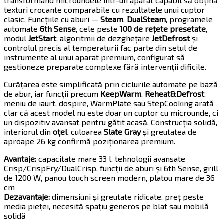
transformând microundele într-un aparat capabil să obțină
texturi crocante comparabile cu rezultatele unui cuptor
clasic. Funcțiile cu aburi —
Steam
,
DualSteam
, programele
automate
6th Sense
, cele peste
100 de rețete presetate
,
modul
JetStart
, algoritmii de dezghețare
JetDefrost
și
controlul precis al temperaturii fac parte din setul de
instrumente al unui aparat premium, configurat să
gestioneze preparate complexe fără intervenții dificile.
Curățarea este simplificată prin ciclurile automate pe bază
de abur, iar funcții precum
KeepWarm
,
Reheat&Defrost
,
meniu de iaurt, dospire, WarmPlate sau StepCooking arată
clar că acest model nu este doar un cuptor cu microunde, ci
un dispozitiv avansat pentru gătit acasă. Construcția solidă,
interiorul din
oțel
, culoarea
Slate Gray
și greutatea de
aproape 26 kg confirmă poziționarea premium.
Avantaje:
capacitate mare 33 l, tehnologii avansate
Crisp/CrispFry/DualCrisp, funcții de aburi și 6th Sense, grill
de 1200 W, panou touch screen modern, platou mare de 36
cm
Dezavantaje:
dimensiuni și greutate ridicate, preț peste
media pieței, necesită spațiu generos pe blat sau mobilă
solidă