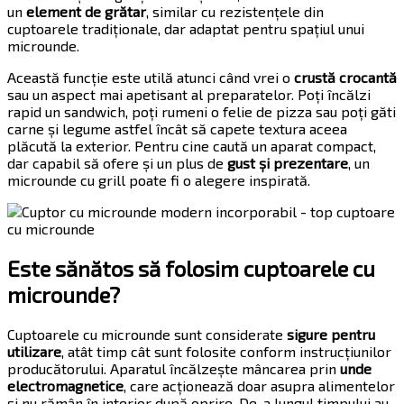
un
element de grătar
, similar cu rezistențele din
cuptoarele tradiționale, dar adaptat pentru spațiul unui
microunde.
Această funcție este utilă atunci când vrei o
crustă crocantă
sau un aspect mai apetisant al preparatelor. Poți încălzi
rapid un sandwich, poți rumeni o felie de pizza sau poți găti
carne și legume astfel încât să capete textura aceea
plăcută la exterior. Pentru cine caută un aparat compact,
dar capabil să ofere și un plus de
gust și prezentare
, un
microunde cu grill poate fi o alegere inspirată.
Este sănătos să folosim cuptoarele cu
microunde?
Cuptoarele cu microunde sunt considerate
sigure pentru
utilizare
, atât timp cât sunt folosite conform instrucțiunilor
producătorului. Aparatul încălzește mâncarea prin
unde
electromagnetice
, care acționează doar asupra alimentelor
și nu rămân în interior după oprire. De-a lungul timpului au