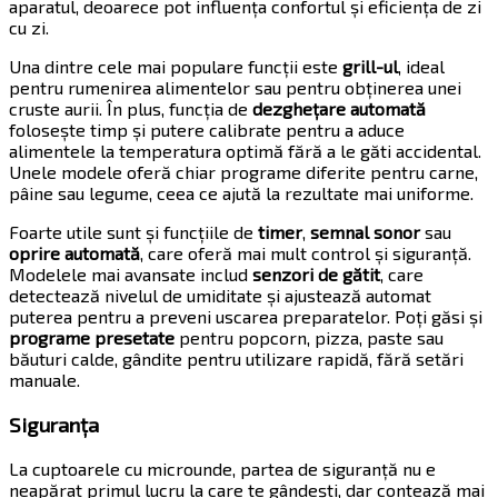
aparatul, deoarece pot influența confortul și eficiența de zi
cu zi.
Una dintre cele mai populare funcții este
grill-ul
, ideal
pentru rumenirea alimentelor sau pentru obținerea unei
cruste aurii. În plus, funcția de
dezghețare automată
folosește timp și putere calibrate pentru a aduce
alimentele la temperatura optimă fără a le găti accidental.
Unele modele oferă chiar programe diferite pentru carne,
pâine sau legume, ceea ce ajută la rezultate mai uniforme.
Foarte utile sunt și funcțiile de
timer
,
semnal sonor
sau
oprire automată
, care oferă mai mult control și siguranță.
Modelele mai avansate includ
senzori de gătit
, care
detectează nivelul de umiditate și ajustează automat
puterea pentru a preveni uscarea preparatelor. Poți găsi și
programe presetate
pentru popcorn, pizza, paste sau
băuturi calde, gândite pentru utilizare rapidă, fără setări
manuale.
Siguranța
La cuptoarele cu microunde, partea de siguranță nu e
neapărat primul lucru la care te gândești, dar contează mai