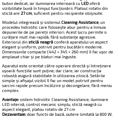
buton dedicat, iar iluminarea interioară cu
LED
oferă
vizibilitate bună în timpul funcționării. Platoul rotativ din
sticlă are
27 cm
, suficient pentru recipiente obișnuite.
Modelul integrează și sistemul
Cleaning Assistance
, un
procedeu hidrolitic care folosește abur pentru a înmuia
depunerile de pe pereții interiori. Acest lucru permite o
curățare mult mai rapidă, fără substanțe agresive.
Exteriorul din
sticlă neagră
conferă aparatului un aspect
elegant și uniform, potrivit pentru bucătării moderne.
Dimensiunile compacte (442 × 345 × 260 mm) îl fac ușor de
amplasat chiar și pe blaturi mai înguste.
Aparatul este orientat către operare directă și întreținere
ușoară: funcțiile sunt puține, dar clare, iar construcția
robustă asigură stabilitate în utilizarea zilnică. Setările
simple și afișajul vizibil îl fac un model potrivit pentru
sarcini rapide precum încălzire și decongelare, fără meniu
complex.
Avantaje:
sistem hidrolitic Cleaning Assistance, iluminare
LED internă, control mecanic simplu, sticlă neagră cu
aspect elegant, platou rotativ de 27 cm
Dezavantaje:
doar funcții de bază, putere limitată la 800 W,