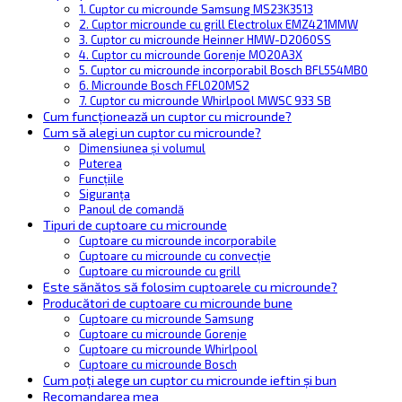
1. Cuptor cu microunde Samsung MS23K3513
2. Cuptor microunde cu grill Electrolux EMZ421MMW
3. Cuptor cu microunde Heinner HMW-D2060SS
4. Cuptor cu microunde Gorenje MO20A3X
5. Cuptor cu microunde incorporabil Bosch BFL554MB0
6. Microunde Bosch FFL020MS2
7. Cuptor cu microunde Whirlpool MWSC 933 SB
Cum funcționează un cuptor cu microunde?
Cum să alegi un cuptor cu microunde?
Dimensiunea și volumul
Puterea
Funcțiile
Siguranța
Panoul de comandă
Tipuri de cuptoare cu microunde
Cuptoare cu microunde incorporabile
Cuptoare cu microunde cu convecție
Cuptoare cu microunde cu grill
Este sănătos să folosim cuptoarele cu microunde?
Producători de cuptoare cu microunde bune
Cuptoare cu microunde Samsung
Cuptoare cu microunde Gorenje
Cuptoare cu microunde Whirlpool
Cuptoare cu microunde Bosch
Cum poți alege un cuptor cu microunde ieftin și bun
Recomandarea mea