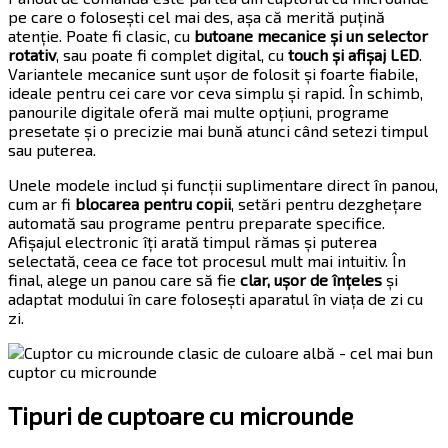
pe care o folosești cel mai des, așa că merită puțină
atenție. Poate fi clasic, cu
butoane mecanice și un selector
rotativ
, sau poate fi complet digital, cu
touch și afișaj LED
.
Variantele mecanice sunt ușor de folosit și foarte fiabile,
ideale pentru cei care vor ceva simplu și rapid. În schimb,
panourile digitale oferă mai multe opțiuni, programe
presetate și o precizie mai bună atunci când setezi timpul
sau puterea.
Unele modele includ și funcții suplimentare direct în panou,
cum ar fi
blocarea pentru copii
, setări pentru dezghețare
automată sau programe pentru preparate specifice.
Afișajul electronic îți arată timpul rămas și puterea
selectată, ceea ce face tot procesul mult mai intuitiv. În
final, alege un panou care să fie
clar, ușor de înțeles
și
adaptat modului în care folosești aparatul în viața de zi cu
zi.
Tipuri de cuptoare cu microunde