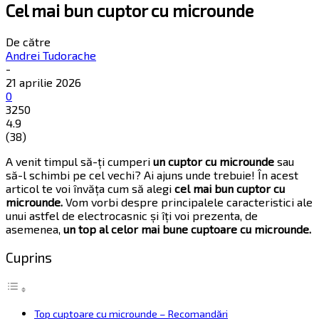
Cel mai bun cuptor cu microunde
De către
Andrei Tudorache
-
21 aprilie 2026
0
3250
4.9
(
38
)
A venit timpul să-ți cumperi
un cuptor cu microunde
sau
să-l schimbi pe cel vechi? Ai ajuns unde trebuie! În acest
articol te voi învăța cum să alegi
cel mai bun cuptor cu
microunde.
Vom vorbi despre principalele caracteristici ale
unui astfel de electrocasnic și îți voi prezenta, de
asemenea,
un top al celor mai bune cuptoare cu microunde.
Cuprins
Top cuptoare cu microunde – Recomandări