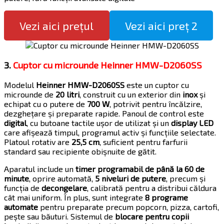
Vezi aici prețul
Vezi aici preț 2
3.
Cuptor cu microunde Heinner HMW-D2060SS
Modelul
Heinner HMW-D2060SS
este un cuptor cu
microunde de
20 litri
, construit cu un exterior din
inox
și
echipat cu o putere de
700 W
, potrivit pentru încălzire,
dezghețare și preparate rapide. Panoul de control este
digital
, cu butoane tactile ușor de utilizat și un
display LED
care afișează timpul, programul activ și funcțiile selectate.
Platoul rotativ are
25,5 cm
, suficient pentru farfurii
standard sau recipiente obișnuite de gătit.
Aparatul include un
timer programabil de până la 60 de
minute
, oprire automată,
5 niveluri de putere
, precum și
funcția de
decongelare
, calibrată pentru a distribui căldura
cât mai uniform. În plus, sunt integrate
8 programe
automate
pentru preparate precum popcorn, pizza, cartofi,
pește sau băuturi. Sistemul de
blocare pentru copii