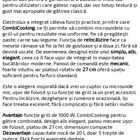
pentru utilizatori care gătesc rapid, dar vor totuși textură și
gust mai apropiate de gătirea clasică.
Electrolux a integrat câteva funcții practice, printre care
CombiCooking
, ce îți permite să combini microundele cu
grill-ul pentru rezultate mai uniforme, fie că pregătești
paste, carne sau legume. Funcția de
reîncălzire
face ca
mesele rămase să fie la fel de gustoase și a doua zi, fără să
devină uscate. De asemenea, designul este unul
simplu, alb,
elegant
, ceea ce îl face ușor de integrat în majoritatea
bucătăriilor moderne. Panoul de comandă este
mecanic
,
foarte intuitiv, iar platoul rotativ de
27 cm
oferă spațiu
suficient pentru farfurii standard.
Este o alegere inspirată dacă vrei un cuptor cu microunde
mic, ușor de folosit și cu funcție de grill la un preț accesibil.
Pentru încălzire, dezghețare și rumenire ocazională, își
face treaba excelent, fără complicații și fără setări inutile.
Avantaje:
funcție grill de 1000 W, CombiCooking pentru
gătire combinată, design alb elegant, panou mecanic ușor
de folosit, platou de 27 cm, dimensiuni compacte
Dezavantaje:
capacitate mică de 20 l, doar 5 trepte de
putere, fără funcții avansate digitale