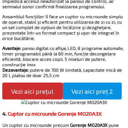
împiedică accesul neautorizat la panoul de control, iar
semnalul sonor confirmă finalizarea programului.
Ansamblul funcțiilor îl face un cuptor cu microunde simplu
de operat, stabil și eficient pentru utilizarea de zi cu zi, cu
un set complet de opțiuni de încălzire și dezghețare,
prezentate într-un format compact și ușor de integrat în
orice bucătărie.
Avantaje:
panou digital cu afișaj LED, 8 programe automate,
timer programabil până la 60 min, funcție decongelare
eficientă, blocare acces copii, 5 niveluri de putere,
construcție inox
Dezavantaje:
putere de 700 W limitată, capacitate mică de
20 l, platou de doar 25,5 cm
Vezi aici prețul
Vezi aici preț 2
4.
Cuptor cu microunde Gorenje MO20A3X
Un cuptor cu microunde precum
Gorenje MO20A3X
pune