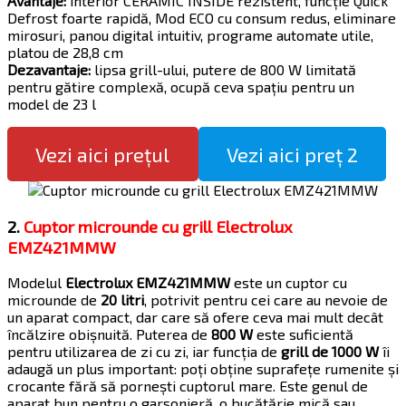
Avantaje:
interior CERAMIC INSIDE rezistent, funcție Quick
Defrost foarte rapidă, Mod ECO cu consum redus, eliminare
mirosuri, panou digital intuitiv, programe automate utile,
platou de 28,8 cm
Dezavantaje:
lipsa grill-ului, putere de 800 W limitată
pentru gătire complexă, ocupă ceva spațiu pentru un
model de 23 l
Vezi aici prețul
Vezi aici preț 2
2.
Cuptor microunde cu grill Electrolux
EMZ421MMW
Modelul
Electrolux EMZ421MMW
este un cuptor cu
microunde de
20 litri
, potrivit pentru cei care au nevoie de
un aparat compact, dar care să ofere ceva mai mult decât
încălzire obișnuită. Puterea de
800 W
este suficientă
pentru utilizarea de zi cu zi, iar funcția de
grill de 1000 W
îi
adaugă un plus important: poți obține suprafețe rumenite și
crocante fără să pornești cuptorul mare. Este genul de
aparat bun pentru o garsonieră, o bucătărie mică sau