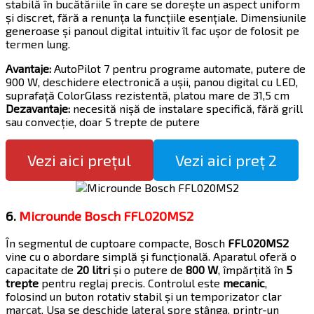
stabilă în bucătăriile în care se dorește un aspect uniform
și discret, fără a renunța la funcțiile esențiale. Dimensiunile
generoase și panoul digital intuitiv îl fac ușor de folosit pe
termen lung.
Avantaje:
AutoPilot 7 pentru programe automate, putere de
900 W, deschidere electronică a ușii, panou digital cu LED,
suprafață ColorGlass rezistentă, platou mare de 31,5 cm
Dezavantaje:
necesită nișă de instalare specifică, fără grill
sau convecție, doar 5 trepte de putere
Vezi aici prețul
Vezi aici preț 2
6.
Microunde Bosch FFL020MS2
În segmentul de cuptoare compacte, Bosch
FFL020MS2
vine cu o abordare simplă și funcțională. Aparatul oferă o
capacitate de
20 litri
și o putere de
800 W
, împărțită în
5
trepte
pentru reglaj precis. Controlul este
mecanic
,
folosind un buton rotativ stabil și un temporizator clar
marcat. Ușa se deschide lateral spre stânga, printr-un