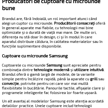
Producători de cuptoare cu microunde
bune
Brandul are, fără îndoială, un rol important atunci când
alegi un cuptor cu microunde.
Producătorii consacrați
oferă
în general aparate mai fiabile, cu tehnologii mai bine
optimizate și o durată de viață mai mare. De multe ori,
diferența nu stă doar în design, ci și în modul în care
aparatul distribuie căldura, în calitatea materialelor sau în
funcțiile suplimentare disponibile.
Cuptoare cu microunde Samsung
Cuptoarele cu microunde
Samsung
sunt apreciate pentru
combinația dintre
tehnologie modernă
și
utilizare intuitivă
.
Brandul oferă o gamă largă de modele, de la variante
simple pentru încălzire rapidă, până la aparate cu
grill
sau
convecție
, potrivite pentru cei care vor mai multă
flexibilitate în bucătărie. Panourile tactile, afișajele clare și
programele inteligente fac folosirea lor foarte ușoară.
Un alt avantaj al modelelor Samsung este atenția acordată
detaliilor practice. Unele cuptoare includ tehnologii