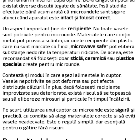
existat diverse discuții legate de sănătate, însă studiile
efectuate până acum arată că microundele sunt sigure
atunci când aparatul este
intact și folosit corect
.
Un aspect important ține de
recipiente
. Nu toate vasele
sunt potrivite pentru microunde. Materialele care conțin
metal pot provoca scântei, iar unele recipiente din plastic
care nu sunt marcate ca fiind „
microwave safe
” pot elibera
substanțe nedorite la temperaturi ridicate. De aceea, este
recomandat să folosești doar
sticlă, ceramică
sau
plastice
speciale
create pentru microunde.
Contează și modul în care așezi alimentele în cuptor.
Vasele nepotrivite se pot deforma sau pot afecta
distribuția căldurii. În plus, dacă folosești recipiente
improvizate sau deteriorate, există riscul să se topească
sau să elibereze mirosuri și particule în timpul încălzirii.
Pe scurt, utilizarea unui cuptor cu microunde este
sigură și
practică
, cu condiția să alegi materialele corecte și să eviți
vasele neadecvate. Este o regulă simplă, dar esențială
pentru o gătire fără riscuri.