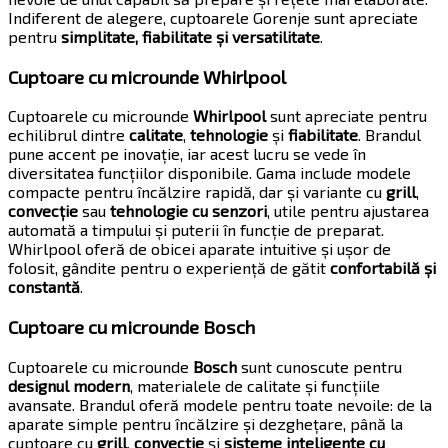
Indiferent de alegere, cuptoarele Gorenje sunt apreciate
pentru
simplitate, fiabilitate și versatilitate
.
Cuptoare cu microunde Whirlpool
Cuptoarele cu microunde
Whirlpool
sunt apreciate pentru
echilibrul dintre
calitate
,
tehnologie
și
fiabilitate
. Brandul
pune accent pe inovație, iar acest lucru se vede în
diversitatea funcțiilor disponibile. Gama include modele
compacte pentru încălzire rapidă, dar și variante cu
grill
,
convecție
sau
tehnologie cu senzori
, utile pentru ajustarea
automată a timpului și puterii în funcție de preparat.
Whirlpool oferă de obicei aparate intuitive și ușor de
folosit, gândite pentru o experiență de gătit
confortabilă și
constantă
.
Cuptoare cu microunde Bosch
Cuptoarele cu microunde
Bosch
sunt cunoscute pentru
designul modern
, materialele de calitate și funcțiile
avansate. Brandul oferă modele pentru toate nevoile: de la
aparate simple pentru încălzire și dezghețare, până la
cuptoare cu
grill
,
convecție
și
sisteme inteligente cu