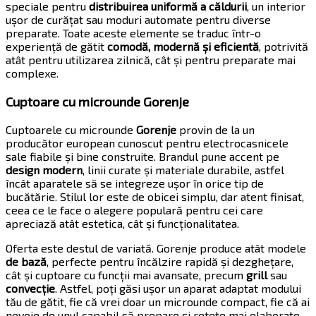
speciale pentru
distribuirea uniformă a căldurii
, un interior
ușor de curățat sau moduri automate pentru diverse
preparate. Toate aceste elemente se traduc într-o
experiență de gătit
comodă, modernă și eficientă
, potrivită
atât pentru utilizarea zilnică, cât și pentru preparate mai
complexe.
Cuptoare cu microunde Gorenje
Cuptoarele cu microunde
Gorenje
provin de la un
producător european cunoscut pentru electrocasnicele
sale fiabile și bine construite. Brandul pune accent pe
design modern
, linii curate și materiale durabile, astfel
încât aparatele să se integreze ușor în orice tip de
bucătărie. Stilul lor este de obicei simplu, dar atent finisat,
ceea ce le face o alegere populară pentru cei care
apreciază atât estetica, cât și funcționalitatea.
Oferta este destul de variată. Gorenje produce atât modele
de bază
, perfecte pentru încălzire rapidă și dezghețare,
cât și cuptoare cu funcții mai avansate, precum
grill
sau
convecție
. Astfel, poți găsi ușor un aparat adaptat modului
tău de gătit, fie că vrei doar un microunde compact, fie că ai
nevoie de unul capabil să prepare și rețete mai elaborate.