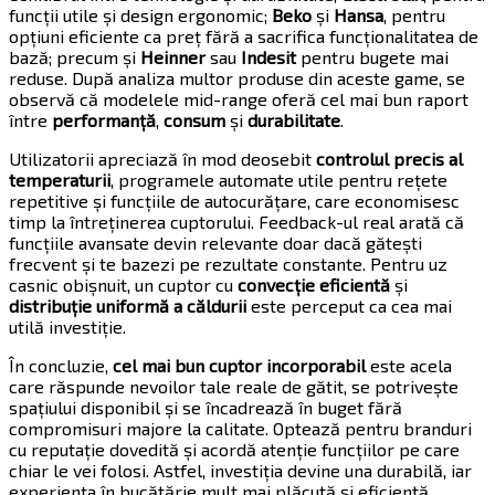
funcții utile și design ergonomic;
Beko
și
Hansa
, pentru
opțiuni eficiente ca preț fără a sacrifica funcționalitatea de
bază; precum și
Heinner
sau
Indesit
pentru bugete mai
reduse. După analiza multor produse din aceste game, se
observă că modelele mid-range oferă cel mai bun raport
între
performanță
,
consum
și
durabilitate
.
Utilizatorii apreciază în mod deosebit
controlul precis al
temperaturii
, programele automate utile pentru rețete
repetitive și funcțiile de autocurățare, care economisesc
timp la întreținerea cuptorului. Feedback-ul real arată că
funcțiile avansate devin relevante doar dacă gătești
frecvent și te bazezi pe rezultate constante. Pentru uz
casnic obișnuit, un cuptor cu
convecție eficientă
și
distribuție uniformă a căldurii
este perceput ca cea mai
utilă investiție.
În concluzie,
cel mai bun cuptor incorporabil
este acela
care răspunde nevoilor tale reale de gătit, se potrivește
spațiului disponibil și se încadrează în buget fără
compromisuri majore la calitate. Optează pentru branduri
cu reputație dovedită și acordă atenție funcțiilor pe care
chiar le vei folosi. Astfel, investiția devine una durabilă, iar
experiența în bucătărie mult mai plăcută și eficientă.