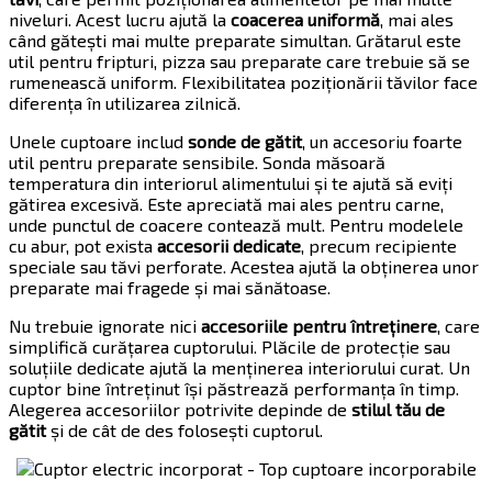
niveluri. Acest lucru ajută la
coacerea uniformă
, mai ales
când gătești mai multe preparate simultan. Grătarul este
util pentru fripturi, pizza sau preparate care trebuie să se
rumenească uniform. Flexibilitatea poziționării tăvilor face
diferența în utilizarea zilnică.
Unele cuptoare includ
sonde de gătit
, un accesoriu foarte
util pentru preparate sensibile. Sonda măsoară
temperatura din interiorul alimentului și te ajută să eviți
gătirea excesivă. Este apreciată mai ales pentru carne,
unde punctul de coacere contează mult. Pentru modelele
cu abur, pot exista
accesorii dedicate
, precum recipiente
speciale sau tăvi perforate. Acestea ajută la obținerea unor
preparate mai fragede și mai sănătoase.
Nu trebuie ignorate nici
accesoriile pentru întreținere
, care
simplifică curățarea cuptorului. Plăcile de protecție sau
soluțiile dedicate ajută la menținerea interiorului curat. Un
cuptor bine întreținut își păstrează performanța în timp.
Alegerea accesoriilor potrivite depinde de
stilul tău de
gătit
și de cât de des folosești cuptorul.