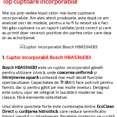
Top cuptoare incorporabile
Mai jos poți vedea topul celor mai bune cuptoare
incorporabile. Am ales atent produsele, asta după ce am
analizat zeci de modele, pentru a nu fi tu nevoit să o faci.
Vei găsi cuptoare cu un raport calitate/preț corect și care
au primit doar recenzii pozitive din partea celor care deja
le-au achiziționat.
1.
Cuptor incorporabil Bosch HBA534EB3
Bosch HBA534EB3
este un cuptor incorporabil gândit
pentru utilizare zilnică, unde
coacerea uniformă
și
întreținerea ușoară
contează mai mult decât funcțiile
spectaculoase. Capacitatea de
71 litri
îl face potrivit pentru
familii, dar și pentru gătit pe mai multe niveluri. Designul
este sobru, ușor de integrat în bucătării moderne sau
clasice, fără elemente ostentative.
Unul dintre punctele forte este combinația dintre
EcoClean
Direct
și
curățarea hidrolitică
, care reduce semnificativ
timpul pierdut cu întreținerea. Peretele posterior se curăță