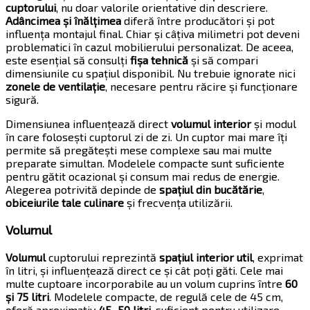
cuptorului
, nu doar valorile orientative din descriere.
Adâncimea și înălțimea
diferă între producători și pot
influența montajul final. Chiar și câțiva milimetri pot deveni
problematici în cazul mobilierului personalizat. De aceea,
este esențial să consulți
fișa tehnică
și să compari
dimensiunile cu spațiul disponibil. Nu trebuie ignorate nici
zonele de ventilație
, necesare pentru răcire și funcționare
sigură.
Dimensiunea influențează direct
volumul interior
și modul
în care folosești cuptorul zi de zi. Un cuptor mai mare îți
permite să pregătești mese complexe sau mai multe
preparate simultan. Modelele compacte sunt suficiente
pentru gătit ocazional și consum mai redus de energie.
Alegerea potrivită depinde de
spațiul din bucătărie
,
obiceiurile tale culinare
și frecvența utilizării.
Volumul
Volumul
cuptorului reprezintă
spațiul interior util
, exprimat
în litri, și influențează direct ce și cât poți găti. Cele mai
multe cuptoare incorporabile au un volum cuprins între
60
și 75 litri
. Modelele compacte, de regulă cele de 45 cm,
oferă aproximativ
45–50 litri
, suficient pentru utilizare