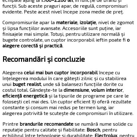
funcții. Sub aceste praguri apar, de regulă, compromisuri
evidente. Peste acest nivel începe zona medie de preț.
Compromisurile apar la
materiale
,
izolație
, nivel de zgomot
și lipsa funcțiilor avansate. Accesoriile sunt puține, iar
finisajele mai simple. Totuși, pentru utilizare normală și
bugete controlate, un cuptor incorporabil ieftin poate fi
o
alegere corectă și practică
.
Recomandări și concluzie
Alegerea
celui mai bun cuptor incorporabil
începe cu
înțelegerea modului în care gătești zilnic și cu stabilirea
unui
buget realist
, unde să balansezi funcțiile dorite cu
costul total. Gândește-te la
dimensiune
,
volum interior
,
eficiență energetică
și la tipurile de programe pe care le
folosești cel mai des. Un cuptor eficient îți oferă rezultate
constante și consum mai redus pe termen lung, iar
alegerea potrivită te scutește de compromisuri în utilizare.
Printre
brandurile recomandate
se numără nume solide cu
reputație pentru calitate și fiabilitate:
Bosch
, pentru
echilibrul între tehnologie și durabilitate;
Electrolux
, pentru