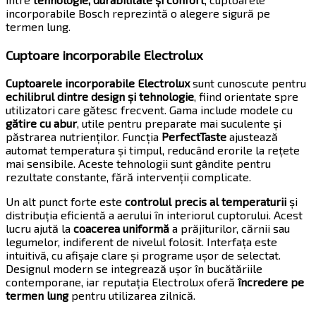
incorporabile Bosch reprezintă o alegere sigură pe
termen lung.
Cuptoare incorporabile Electrolux
Cuptoarele incorporabile Electrolux
sunt cunoscute pentru
echilibrul dintre design și tehnologie
, fiind orientate spre
utilizatori care gătesc frecvent. Gama include modele cu
gătire cu abur
, utile pentru preparate mai suculente și
păstrarea nutrienților. Funcția
PerfectTaste
ajustează
automat temperatura și timpul, reducând erorile la rețete
mai sensibile. Aceste tehnologii sunt gândite pentru
rezultate constante, fără intervenții complicate.
Un alt punct forte este
controlul precis al temperaturii
și
distribuția eficientă a aerului în interiorul cuptorului. Acest
lucru ajută la
coacerea uniformă
a prăjiturilor, cărnii sau
legumelor, indiferent de nivelul folosit. Interfața este
intuitivă, cu afișaje clare și programe ușor de selectat.
Designul modern se integrează ușor în bucătăriile
contemporane, iar reputația Electrolux oferă
încredere pe
termen lung
pentru utilizarea zilnică.