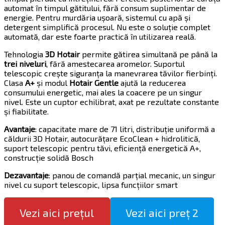
automat în timpul gătitului, fără consum suplimentar de
energie. Pentru murdăria ușoară, sistemul cu apă și
detergent simplifică procesul. Nu este o soluție complet
automată, dar este foarte practică în utilizarea reală.
Tehnologia
3D Hotair
permite gătirea simultană pe până la
trei niveluri
, fără amestecarea aromelor. Suportul
telescopic crește siguranța la manevrarea tăvilor fierbinți.
Clasa
A+
și modul
Hotair Gentle
ajută la reducerea
consumului energetic, mai ales la coacere pe un singur
nivel. Este un cuptor echilibrat, axat pe rezultate constante
și fiabilitate.
Avantaje
: capacitate mare de 71 litri, distribuție uniformă a
căldurii 3D Hotair, autocurățare EcoClean + hidrolitică,
suport telescopic pentru tăvi, eficiență energetică A+,
construcție solidă Bosch
Dezavantaje
: panou de comandă parțial mecanic, un singur
nivel cu suport telescopic, lipsa funcțiilor smart
Vezi aici prețul
Vezi aici preț 2