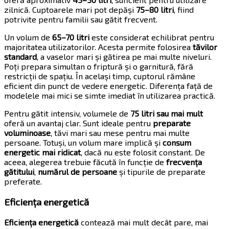
zilnică. Cuptoarele mari pot depăși
75–80 litri
, fiind
potrivite pentru familii sau gătit frecvent.
Un volum de
65–70 litri
este considerat echilibrat pentru
majoritatea utilizatorilor. Acesta permite folosirea
tăvilor
standard
, a vaselor mari și gătirea pe mai multe niveluri.
Poți prepara simultan o friptură și o garnitură, fără
restricții de spațiu. În același timp, cuptorul rămâne
eficient din punct de vedere energetic. Diferența față de
modelele mai mici se simte imediat în utilizarea practică.
Pentru gătit intensiv, volumele de
75 litri sau mai mult
oferă un avantaj clar. Sunt ideale pentru
preparate
voluminoase
, tăvi mari sau mese pentru mai multe
persoane. Totuși, un volum mare implică și
consum
energetic mai ridicat
, dacă nu este folosit constant. De
aceea, alegerea trebuie făcută în funcție de
frecvența
gătitului
,
numărul de persoane
și tipurile de preparate
preferate.
Eficiența energetică
Eficiența energetică
contează mai mult decât pare, mai