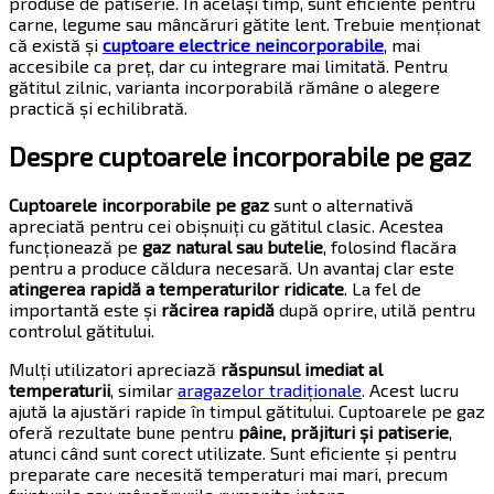
produse de patiserie. În același timp, sunt eficiente pentru
carne, legume sau mâncăruri gătite lent. Trebuie menționat
că există și
cuptoare electrice neincorporabile
, mai
accesibile ca preț, dar cu integrare mai limitată. Pentru
gătitul zilnic, varianta incorporabilă rămâne o alegere
practică și echilibrată.
Despre cuptoarele incorporabile pe gaz
Cuptoarele incorporabile pe gaz
sunt o alternativă
apreciată pentru cei obișnuiți cu gătitul clasic. Acestea
funcționează pe
gaz natural sau butelie
, folosind flacăra
pentru a produce căldura necesară. Un avantaj clar este
atingerea rapidă a temperaturilor ridicate
. La fel de
importantă este și
răcirea rapidă
după oprire, utilă pentru
controlul gătitului.
Mulți utilizatori apreciază
răspunsul imediat al
temperaturii
, similar
aragazelor tradiționale
. Acest lucru
ajută la ajustări rapide în timpul gătitului. Cuptoarele pe gaz
oferă rezultate bune pentru
pâine, prăjituri și patiserie
,
atunci când sunt corect utilizate. Sunt eficiente și pentru
preparate care necesită temperaturi mai mari, precum