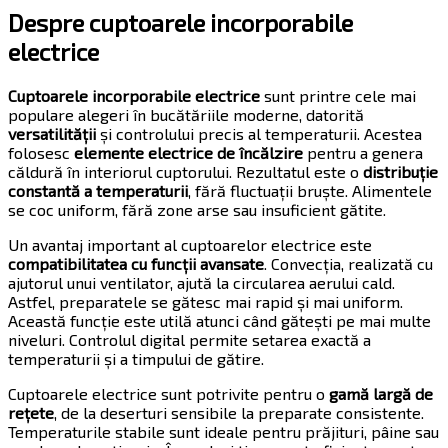
Despre cuptoarele incorporabile
electrice
Cuptoarele incorporabile electrice
sunt printre cele mai
populare alegeri în bucătăriile moderne, datorită
versatilității
și controlului precis al temperaturii. Acestea
folosesc
elemente electrice de încălzire
pentru a genera
căldură în interiorul cuptorului. Rezultatul este o
distribuție
constantă a temperaturii
, fără fluctuații bruște. Alimentele
se coc uniform, fără zone arse sau insuficient gătite.
Un avantaj important al cuptoarelor electrice este
compatibilitatea cu funcții avansate
. Convecția, realizată cu
ajutorul unui ventilator, ajută la circularea aerului cald.
Astfel, preparatele se gătesc mai rapid și mai uniform.
Această funcție este utilă atunci când gătești pe mai multe
niveluri. Controlul digital permite setarea exactă a
temperaturii și a timpului de gătire.
Cuptoarele electrice sunt potrivite pentru o
gamă largă de
rețete
, de la deserturi sensibile la preparate consistente.
Temperaturile stabile sunt ideale pentru prăjituri, pâine sau