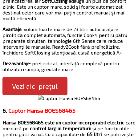
preîncălzirea, iar
SoftClosing
adaugă un plus de confort
zilnic. Este un cuptor mare, solid și foarte automatizat,
destinat celor care vor mai puțin control manual și mai
multă eficiență.
Avantaje
: volum foarte mare de 73 litri, autocurățare
pirolitică complet automată, funcție Cook4 pentru patru
preparate simultan, tehnologie 6th Sense care reduce
intervențiile manuale, Ready2Cook fără preîncălzire,
închidere SoftClosing silențioasă, clasă energetică A+
Dezavantaje
: preț ridicat, interfață complexă pentru
utilizatori simpli, greutate mare
Vezi aici prețul
6.
Cuptor Hansa BOES68465
Hansa BOES68465 este un cuptor incorporabil electric
care
mizează pe
control larg al temperaturii
și pe funcții utile
pentru gătit variat. Cu o capacitate de
65 litri
, se potrivește