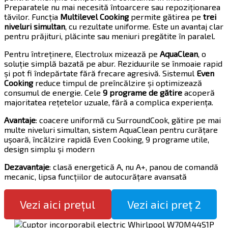
Preparatele nu mai necesită întoarcere sau repoziționarea
tăvilor. Funcția
Multilevel Cooking
permite gătirea pe
trei
niveluri simultan
, cu rezultate uniforme. Este un avantaj clar
pentru prăjituri, plăcinte sau meniuri pregătite în paralel.
Pentru întreținere, Electrolux mizează pe
AquaClean
, o
soluție simplă bazată pe abur. Reziduurile se înmoaie rapid
și pot fi îndepărtate fără frecare agresivă. Sistemul
Even
Cooking
reduce timpul de preîncălzire și optimizează
consumul de energie. Cele
9 programe de gătire
acoperă
majoritatea rețetelor uzuale, fără a complica experiența.
Avantaje
: coacere uniformă cu SurroundCook, gătire pe mai
multe niveluri simultan, sistem AquaClean pentru curățare
ușoară, încălzire rapidă Even Cooking, 9 programe utile,
design simplu și modern
Dezavantaje
: clasă energetică A, nu A+, panou de comandă
mecanic, lipsa funcțiilor de autocurățare avansată
Vezi aici prețul
Vezi aici preț 2