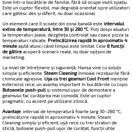
bine într-o bucătărie de familie, fără să ocupe inutil spațiu.
Este un cuptor flexibil, mai degrabă orientat spre utilizatori
care gătesc des și diferit, nu doar ocazional.
Un element care îl scoate din zona banală este
intervalul
extins de temperatură, între 30 și 280 °C
. Poți dospi aluaturi
la temperaturi joase, dezgheța controlat sau coace pizza la
temperaturi ridicate.
Preîncălzirea rapidă în aproximativ 4
minute
ajută atunci când timpul este limitat. Cele
8 funcții
de gătire
acoperă scenarii reale, nu doar opțiuni de
marketing.
La nivel de întreținere și siguranță, Hansa vine cu soluții
simple și eficiente.
Steam Cleaning
înmoaie reziduurile fără
chimicale agresive.
Ușa cu trei geamuri Cool Front
menține
exteriorul rece, un avantaj important în bucătăriile cu copii.
Butoanele push-pull
și sistemul ușor de demontare a
geamului fac curățarea mai comodă. Este un cuptor
pragmatic, cu accent pe utilizare zilnică.
Avantaje
: interval de temperatură foarte larg 30–280 °C,
preîncălzire rapidă în aproximativ 4 minute, Steam
Cleaning simplu și eficient, ușă rece cu trei straturi de
sticlă, butoane push-pull ușor de curățat, funcții utile