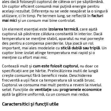
ales dacă folosești cuptorul de câteva ori pe săptămână.
Un cuptor eficient consumă mai puțină energie pentru
același rezultat. Diferența nu se vede neapărat la o singură
utilizare, ci în timp. Pe termen lung, se reflectă în
facturi
mai mici
și un consum mai bine controlat.
Un element esențial este
izolarea termică
, care ajută
cuptorul să păstreze căldura constantă în interior. Dacă
temperatura se menține stabil, aparatul nu mai pornește
des pentru a compensa pierderile. Ușa joacă un rol
important, mai ales modelele cu
sticlă dublă sau triplă
. Un
cuptor bine izolat atinge temperatura mai rapid și o
menține cu efort mai mic.
Contează mult și
cum este folosit cuptorul
, nu doar ce
specificații are pe hârtie. Preîncălzirea inutil de lungă
crește consumul fără beneficii reale. Deschiderea
frecventă a ușii face ca temperatura să scadă brusc.
Cuptorul va consuma mai mult pentru a reveni la nivelul
setat. Funcțiile de
ventilație
sau
programele economice
ajută la gătire uniformă, cu un consum mai redus.
Caractersitici și funcții utile