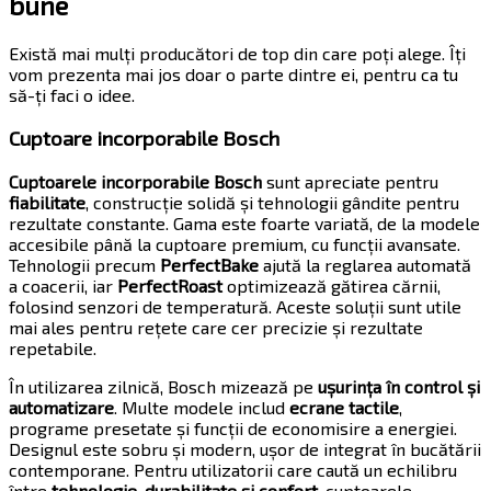
bune
Există mai mulți producători de top din care poți alege. Îți
vom prezenta mai jos doar o parte dintre ei, pentru ca tu
să-ți faci o idee.
Cuptoare incorporabile Bosch
Cuptoarele incorporabile Bosch
sunt apreciate pentru
fiabilitate
, construcție solidă și tehnologii gândite pentru
rezultate constante. Gama este foarte variată, de la modele
accesibile până la cuptoare premium, cu funcții avansate.
Tehnologii precum
PerfectBake
ajută la reglarea automată
a coacerii, iar
PerfectRoast
optimizează gătirea cărnii,
folosind senzori de temperatură. Aceste soluții sunt utile
mai ales pentru rețete care cer precizie și rezultate
repetabile.
În utilizarea zilnică, Bosch mizează pe
ușurința în control și
automatizare
. Multe modele includ
ecrane tactile
,
programe presetate și funcții de economisire a energiei.
Designul este sobru și modern, ușor de integrat în bucătării
contemporane. Pentru utilizatorii care caută un echilibru
între
tehnologie, durabilitate și confort
, cuptoarele