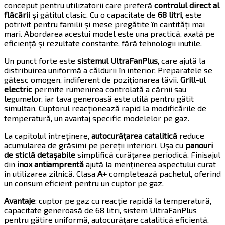
conceput pentru utilizatorii care preferă
controlul direct al
flăcării
și gătitul clasic. Cu o capacitate de
68 litri
, este
potrivit pentru familii și mese pregătite în cantități mai
mari. Abordarea acestui model este una practică, axată pe
eficiență și rezultate constante, fără tehnologii inutile.
Un punct forte este
sistemul UltraFanPlus
, care ajută la
distribuirea uniformă a căldurii în interior. Preparatele se
gătesc omogen, indiferent de poziționarea tăvii.
Grill-ul
electric
permite rumenirea controlată a cărnii sau
legumelor, iar tava generoasă este utilă pentru gătit
simultan. Cuptorul reacționează rapid la modificările de
temperatură, un avantaj specific modelelor pe gaz.
La capitolul întreținere,
autocurățarea catalitică
reduce
acumularea de grăsimi pe pereții interiori. Ușa cu
panouri
de sticlă detașabile
simplifică curățarea periodică. Finisajul
din
inox antiamprentă
ajută la menținerea aspectului curat
în utilizarea zilnică. Clasa
A+
completează pachetul, oferind
un consum eficient pentru un cuptor pe gaz.
Avantaje
: cuptor pe gaz cu reacție rapidă la temperatură,
capacitate generoasă de 68 litri, sistem UltraFanPlus
pentru gătire uniformă, autocurățare catalitică eficientă,