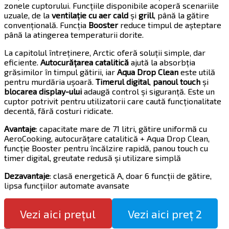
zonele cuptorului. Funcțiile disponibile acoperă scenariile
uzuale, de la
ventilație cu aer cald
și
grill
, până la gătire
convențională. Funcția
Booster
reduce timpul de așteptare
până la atingerea temperaturii dorite.
La capitolul întreținere, Arctic oferă soluții simple, dar
eficiente.
Autocurățarea catalitică
ajută la absorbția
grăsimilor în timpul gătirii, iar
Aqua Drop Clean
este utilă
pentru murdăria ușoară.
Timerul digital
,
panoul touch
și
blocarea display-ului
adaugă control și siguranță. Este un
cuptor potrivit pentru utilizatorii care caută funcționalitate
decentă, fără costuri ridicate.
Avantaje
: capacitate mare de 71 litri, gătire uniformă cu
AeroCooking, autocurățare catalitică + Aqua Drop Clean,
funcție Booster pentru încălzire rapidă, panou touch cu
timer digital, greutate redusă și utilizare simplă
Dezavantaje
: clasă energetică A, doar 6 funcții de gătire,
lipsa funcțiilor automate avansate
Vezi aici prețul
Vezi aici preț 2