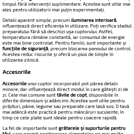
timpul fără intervenții suplimentare. Acestea sunt utile mai
ales pentru utilizatorii mai puțin experimentați.
Detalii aparent simple, precum
iluminarea interioară
,
influențează direct eficiența în utilizare. Poți verifica stadiul
preparatului fără să deschizi ușa cuptorului. Astfel,
temperatura rămâne constantă, iar consumul de energie
este mai bine controlat. Pentru familii, sunt importante și
funcțiile de siguranță
, precum blocarea panoului de control.
Acestea reduc riscurile și oferă un plus de liniște în
utilizarea zilnică.
Accesoriile
Accesoriile
unui cuptor incorporabil pot părea detalii
minore, dar influențează direct modul în care gătești zi de
zi. Cele mai comune sunt
tăvile de copt
, disponibile în
diferite dimensiuni și adâncimi. Acestea sunt utile pentru
prăjituri, pâine, legume sau preparate care lasă sos. O tavă
mai adâncă este practică pentru mâncăruri suculente, în
timp ce cele plate sunt ideale pentru coacere rapidă.
La fel de importante sunt
grătarele și suporturile pentru
tăvi
, care permit poziționarea alimentelor pe mai multe