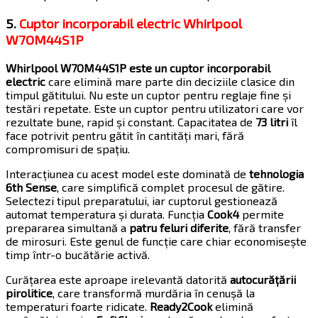
5.
Cuptor incorporabil electric Whirlpool
W7OM44S1P
Whirlpool W7OM44S1P este un cuptor incorporabil
electric
care elimină mare parte din deciziile clasice din
timpul gătitului. Nu este un cuptor pentru reglaje fine și
testări repetate. Este un cuptor pentru utilizatori care vor
rezultate bune, rapid și constant. Capacitatea de
73 litri
îl
face potrivit pentru gătit în cantități mari, fără
compromisuri de spațiu.
Interacțiunea cu acest model este dominată de
tehnologia
6th Sense
, care simplifică complet procesul de gătire.
Selectezi tipul preparatului, iar cuptorul gestionează
automat temperatura și durata. Funcția
Cook4
permite
prepararea simultană a
patru feluri diferite
, fără transfer
de mirosuri. Este genul de funcție care chiar economisește
timp într-o bucătărie activă.
Curățarea este aproape irelevantă datorită
autocurățării
pirolitice
, care transformă murdăria în cenușă la
temperaturi foarte ridicate.
Ready2Cook
elimină