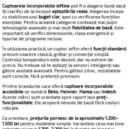
Cuptoarele incorporabile ieftine
pot fi o alegere bună dacă
îți clarifici de la început
așteptările reale
. Alegerea începe
cu stabilirea unui
buget clar
, apoi cu verificarea funcțiilor
esențiale. Pentru această categorie contează mai puțin
tehnologiile avansate și mai mult
fiabilitatea de bază
. Este
important să verifici dimensiunile, clasa energetică și
tipurile de programe incluse.
În utilizarea practică, un cuptor ieftin oferă
funcții standard
,
precum coacere clasică, grătar și convecție simplă.
Controlul temperaturii este decent, dar nu extrem de
precis. Nu trebuie să te aștepți la senzori inteligenți sau
gătire asistată avansată. Pentru gătitul zilnic, rezultatele
sunt corecte, fără pretenții premium.
Printre brandurile care oferă
cuptoare incorporabile
accesibile
se numără
Beko
,
Heinner
,
Hansa
sau
Indesit
.
Aceste mărci sunt orientate spre raport bun
preț–
funcționalitate
. Ele acoperă nevoile de bază fără costuri
ridicate.
Ca orientare,
prețurile pornesc de la aproximativ 1.200–
1.500 lei
pentru modelele simple. Variantele ceva mai bine
echipate ajung la
1.700–2.200 lei
, în funcție de brand și