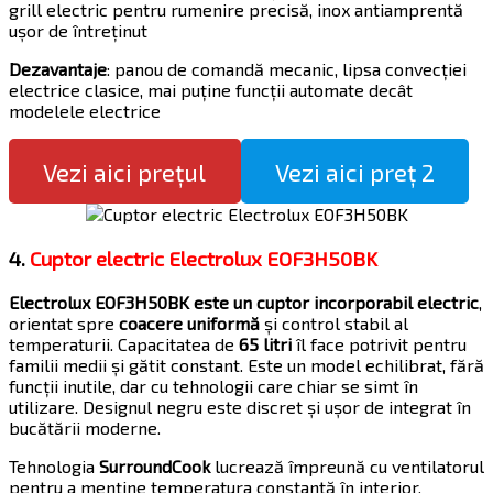
grill electric pentru rumenire precisă, inox antiamprentă
ușor de întreținut
Dezavantaje
: panou de comandă mecanic, lipsa convecției
electrice clasice, mai puține funcții automate decât
modelele electrice
Vezi aici prețul
Vezi aici preț 2
4.
Cuptor electric Electrolux EOF3H50BK
Electrolux EOF3H50BK este un cuptor incorporabil electric
,
orientat spre
coacere uniformă
și control stabil al
temperaturii. Capacitatea de
65 litri
îl face potrivit pentru
familii medii și gătit constant. Este un model echilibrat, fără
funcții inutile, dar cu tehnologii care chiar se simt în
utilizare. Designul negru este discret și ușor de integrat în
bucătării moderne.
Tehnologia
SurroundCook
lucrează împreună cu ventilatorul
pentru a menține temperatura constantă în interior.