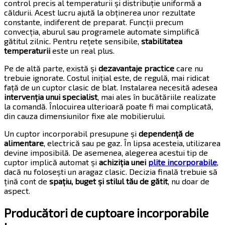
control precis al temperaturii și distribuție uniformă a
căldurii. Acest lucru ajută la obținerea unor rezultate
constante, indiferent de preparat. Funcții precum
convecția, aburul sau programele automate simplifică
gătitul zilnic. Pentru rețete sensibile,
stabilitatea
temperaturii
este un real plus.
Pe de altă parte, există și
dezavantaje practice
care nu
trebuie ignorate. Costul inițial este, de regulă, mai ridicat
față de un cuptor clasic de blat. Instalarea necesită adesea
intervenția unui specialist
, mai ales în bucătăriile realizate
la comandă. Înlocuirea ulterioară poate fi mai complicată,
din cauza dimensiunilor fixe ale mobilierului.
Un cuptor incorporabil presupune și
dependență de
alimentare
, electrică sau pe gaz. În lipsa acesteia, utilizarea
devine imposibilă. De asemenea, alegerea acestui tip de
cuptor implică automat și
achiziția unei
plite incorporabile
,
dacă nu folosești un aragaz clasic. Decizia finală trebuie să
țină cont de
spațiu, buget și stilul tău de gătit
, nu doar de
aspect.
Producători de cuptoare incorporabile