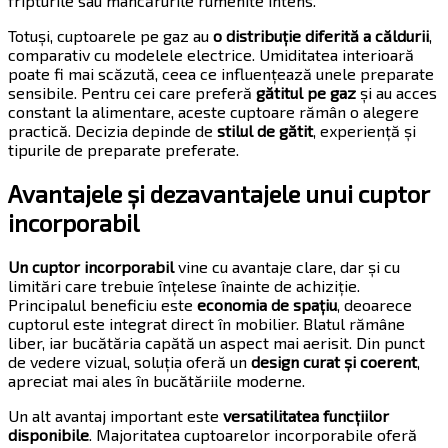
fripturile sau mâncărurile rumenite intens.
Totuși, cuptoarele pe gaz au
o distribuție diferită a căldurii
,
comparativ cu modelele electrice. Umiditatea interioară
poate fi mai scăzută, ceea ce influențează unele preparate
sensibile. Pentru cei care preferă
gătitul pe gaz
și au acces
constant la alimentare, aceste cuptoare rămân o alegere
practică. Decizia depinde de
stilul de gătit
, experiență și
tipurile de preparate preferate.
Avantajele și dezavantajele unui cuptor
incorporabil
Un cuptor incorporabil
vine cu avantaje clare, dar și cu
limitări care trebuie înțelese înainte de achiziție.
Principalul beneficiu este
economia de spațiu
, deoarece
cuptorul este integrat direct în mobilier. Blatul rămâne
liber, iar bucătăria capătă un aspect mai aerisit. Din punct
de vedere vizual, soluția oferă un
design curat și coerent
,
apreciat mai ales în bucătăriile moderne.
Un alt avantaj important este
versatilitatea funcțiilor
disponibile
. Majoritatea cuptoarelor incorporabile oferă