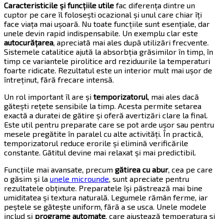
Caracteristicile și funcțiile utile
fac diferența dintre un
cuptor pe care îl folosești ocazional și unul care chiar îți
face viața mai ușoară. Nu toate funcțiile sunt esențiale, dar
unele devin rapid indispensabile. Un exemplu clar este
autocurățarea
, apreciată mai ales după utilizări frecvente.
Sistemele catalitice ajută la absorbția grăsimilor în timp, în
timp ce variantele pirolitice ard reziduurile la temperaturi
foarte ridicate. Rezultatul este un interior mult mai ușor de
întreținut, fără frecare intensă.
Un rol important îl are și
temporizatorul
, mai ales dacă
gătești rețete sensibile la timp. Acesta permite setarea
exactă a duratei de gătire și oferă avertizări clare la final.
Este util pentru preparate care se pot arde ușor sau pentru
mesele pregătite în paralel cu alte activități. În practică,
temporizatorul reduce erorile și elimină verificările
constante. Gătitul devine mai relaxat și mai predictibil.
Funcțiile mai avansate, precum
gătirea cu abur
, cea pe care
o găsim și la
unele microunde
, sunt apreciate pentru
rezultatele obținute. Preparatele își păstrează mai bine
umiditatea și textura naturală. Legumele rămân ferme, iar
peștele se gătește uniform, fără a se usca. Unele modele
includ și
programe automate
, care ajustează temperatura și