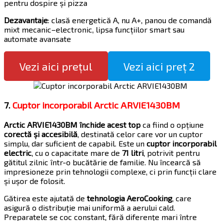
pentru dospire și pizza
Dezavantaje
: clasă energetică A, nu A+, panou de comandă
mixt mecanic–electronic, lipsa funcțiilor smart sau
automate avansate
Vezi aici prețul
Vezi aici preț 2
7.
Cuptor incorporabil Arctic ARVIE1430BM
Arctic ARVIE1430BM închide acest top
ca fiind o opțiune
corectă și accesibilă
, destinată celor care vor un cuptor
simplu, dar suficient de capabil. Este un
cuptor incorporabil
electric
, cu o capacitate mare de
71 litri
, potrivit pentru
gătitul zilnic într-o bucătărie de familie. Nu încearcă să
impresioneze prin tehnologii complexe, ci prin funcții clare
și ușor de folosit.
Gătirea este ajutată de
tehnologia AeroCooking
, care
asigură o distribuție mai uniformă a aerului cald.
Preparatele se coc constant, fără diferențe mari între