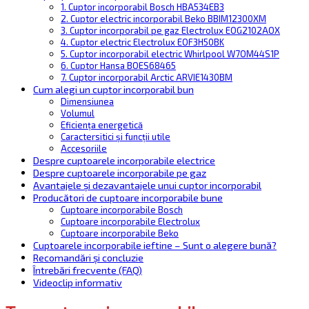
1. Cuptor incorporabil Bosch HBA534EB3
2. Cuptor electric incorporabil Beko BBIM12300XM
3. Cuptor incorporabil pe gaz Electrolux EOG2102AOX
4. Cuptor electric Electrolux EOF3H50BK
5. Cuptor incorporabil electric Whirlpool W7OM44S1P
6. Cuptor Hansa BOES68465
7. Cuptor incorporabil Arctic ARVIE1430BM
Cum alegi un cuptor incorporabil bun
Dimensiunea
Volumul
Eficiența energetică
Caractersitici și funcții utile
Accesoriile
Despre cuptoarele incorporabile electrice
Despre cuptoarele incorporabile pe gaz
Avantajele și dezavantajele unui cuptor incorporabil
Producători de cuptoare incorporabile bune
Cuptoare incorporabile Bosch
Cuptoare incorporabile Electrolux
Cuptoare incorporabile Beko
Cuptoarele incorporabile ieftine – Sunt o alegere bună?
Recomandări și concluzie
Întrebări frecvente (FAQ)
Videoclip informativ