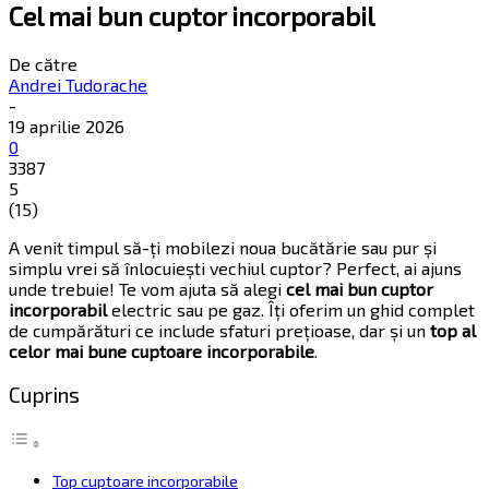
Cel mai bun cuptor incorporabil
De către
Andrei Tudorache
-
19 aprilie 2026
0
3387
5
(
15
)
A venit timpul să-ți mobilezi noua bucătărie sau pur și
simplu vrei să înlocuiești vechiul cuptor? Perfect, ai ajuns
unde trebuie! Te vom ajuta să alegi
cel mai bun cuptor
incorporabil
electric sau pe gaz. Îți oferim un ghid complet
de cumpărături ce include sfaturi prețioase, dar și un
top al
celor mai bune cuptoare incorporabile
.
Cuprins
Top cuptoare incorporabile