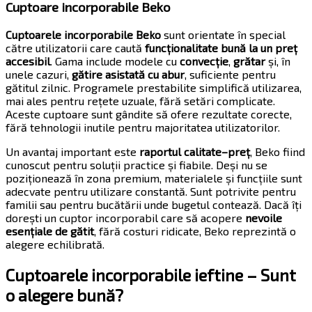
Cuptoare incorporabile Beko
Cuptoarele incorporabile Beko
sunt orientate în special
către utilizatorii care caută
funcționalitate bună la un preț
accesibil
. Gama include modele cu
convecție
,
grătar
și, în
unele cazuri,
gătire asistată cu abur
, suficiente pentru
gătitul zilnic. Programele prestabilite simplifică utilizarea,
mai ales pentru rețete uzuale, fără setări complicate.
Aceste cuptoare sunt gândite să ofere rezultate corecte,
fără tehnologii inutile pentru majoritatea utilizatorilor.
Un avantaj important este
raportul calitate–preț
, Beko fiind
cunoscut pentru soluții practice și fiabile. Deși nu se
poziționează în zona premium, materialele și funcțiile sunt
adecvate pentru utilizare constantă. Sunt potrivite pentru
familii sau pentru bucătării unde bugetul contează. Dacă îți
dorești un cuptor incorporabil care să acopere
nevoile
esențiale de gătit
, fără costuri ridicate, Beko reprezintă o
alegere echilibrată.
Cuptoarele incorporabile ieftine – Sunt
o alegere bună?