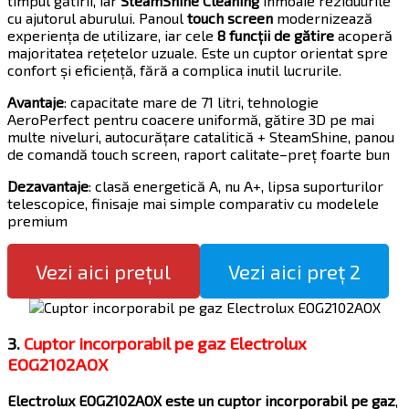
timpul gătirii, iar
SteamShine Cleaning
înmoaie reziduurile
cu ajutorul aburului. Panoul
touch screen
modernizează
experiența de utilizare, iar cele
8 funcții de gătire
acoperă
majoritatea rețetelor uzuale. Este un cuptor orientat spre
confort și eficiență, fără a complica inutil lucrurile.
Avantaje
: capacitate mare de 71 litri, tehnologie
AeroPerfect pentru coacere uniformă, gătire 3D pe mai
multe niveluri, autocurățare catalitică + SteamShine, panou
de comandă touch screen, raport calitate–preț foarte bun
Dezavantaje
: clasă energetică A, nu A+, lipsa suporturilor
telescopice, finisaje mai simple comparativ cu modelele
premium
Vezi aici prețul
Vezi aici preț 2
3.
Cuptor incorporabil pe gaz Electrolux
EOG2102AOX
Electrolux EOG2102AOX este un cuptor incorporabil pe gaz
,