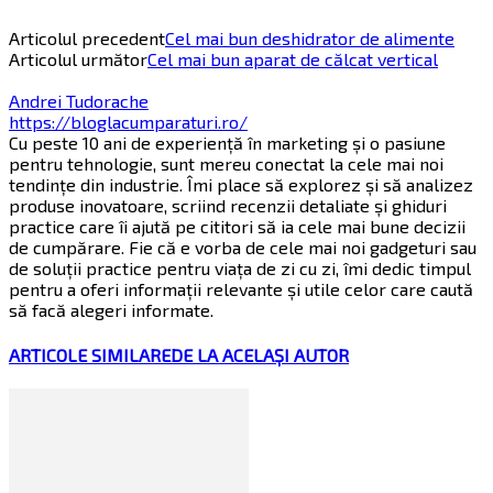
Articolul precedent
Cel mai bun deshidrator de alimente
Articolul următor
Cel mai bun aparat de călcat vertical
Andrei Tudorache
https://bloglacumparaturi.ro/
Cu peste 10 ani de experiență în marketing și o pasiune
pentru tehnologie, sunt mereu conectat la cele mai noi
tendințe din industrie. Îmi place să explorez și să analizez
produse inovatoare, scriind recenzii detaliate și ghiduri
practice care îi ajută pe cititori să ia cele mai bune decizii
de cumpărare. Fie că e vorba de cele mai noi gadgeturi sau
de soluții practice pentru viața de zi cu zi, îmi dedic timpul
pentru a oferi informații relevante și utile celor care caută
să facă alegeri informate.
ARTICOLE SIMILARE
DE LA ACELAȘI AUTOR