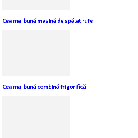
Cea mai bună mașină de spălat rufe
Cea mai bună combină frigorifică