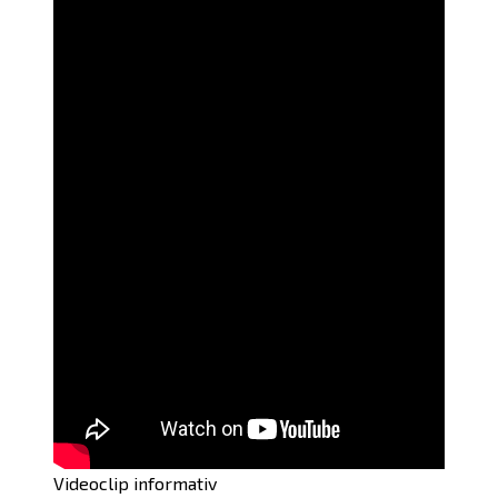
Videoclip informativ