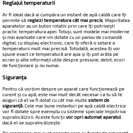
Reglajul temperaturii
Ar fi ideal dacă ai cumpăra un instant de apă caldă care îți
permite să
reglezi temperatura cât mai precis
. Majoritatea
aparatelor au un buton rotativ prin care îți potrivești
practic temperatura apei. Totuși, sunt modele mai moderne
și mai avansate care vin dotate cu un panou de comandă
digital, cu display electronic, care îți oferă o setare a
temperaturii mult mai precisă. Totodată, acestea îți vor
spune exact ce temperatură are apa și îți pot arăta pe
ecran și alte informații utile despre presiune, debit, erori
de funcționare și nu numai.
Siguranța
Pentru că vorbim despre un aparat care funcționează pe
curent și cu apă, este mai mult decât necesar ca tu să te
asiguri că el va fi dotat cu cât mai multe
sistem de
siguranță.
Cele mai bune instanturi pe apă caldă electrice
vor fi dotate spre exemplu cu sisteme speciale împotriva
supraîncălzirii. Aceste funcții
vor opri automat aparatul
dacă el se supraîncălzește.
De asemenea, mai sunt aparate care au funcții de siguranță