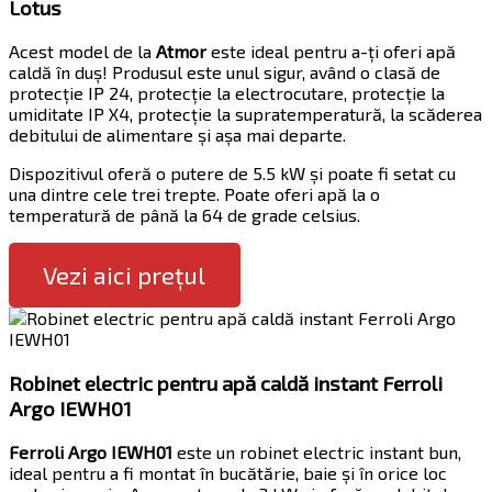
Lotus
Acest model de la
Atmor
este ideal pentru a-ți oferi apă
caldă în duș! Produsul este unul sigur, având o clasă de
protecție IP 24, protecție la electrocutare, protecție la
umiditate IP X4, protecție la supratemperatură, la scăderea
debitului de alimentare și așa mai departe.
Dispozitivul oferă o putere de 5.5 kW și poate fi setat cu
una dintre cele trei trepte. Poate oferi apă la o
temperatură de până la 64 de grade celsius.
Vezi aici prețul
Robinet electric pentru apă caldă instant Ferroli
Argo IEWH01
Ferroli Argo IEWH01
este un robinet electric instant bun,
ideal pentru a fi montat în bucătărie, baie și în orice loc