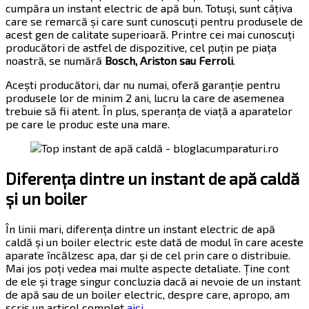
cumpăra un instant electric de apă bun. Totuși, sunt câțiva
care se remarcă și care sunt cunoscuți pentru produsele de
acest gen de calitate superioară. Printre cei mai cunoscuți
producători de astfel de dispozitive, cel puțin pe piața
noastră, se numără
Bosch, Ariston sau Ferroli
.
Acești producători, dar nu numai, oferă garanție pentru
produsele lor de minim 2 ani, lucru la care de asemenea
trebuie să fii atent. În plus, speranța de viață a aparatelor
pe care le produc este una mare.
Diferența dintre un instant de apă caldă
și un boiler
În linii mari, diferența dintre un instant electric de apă
caldă și un boiler electric este dată de modul în care aceste
aparate încălzesc apa, dar și de cel prin care o distribuie.
Mai jos poți vedea mai multe aspecte detaliate. Ține cont
de ele și trage singur concluzia dacă ai nevoie de un instant
de apă sau de un boiler electric, despre care, apropo, am
scris un articol complet
aici
.