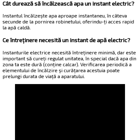
Cât durează să încălzească apa un instant electric?
Instantul încălzește apa aproape instantaneu, în câteva
secunde de la pornirea robinetului, oferindu-ți acces rapid
la apă caldă.
Ce întreținere necesită un instant de apă electric?
Instanturile electrice necesită întreținere minimă, dar este
important să cureți regulat unitatea, în special dacă apa din
zona ta este dură (conține calcar). Verificarea periodică a
elementului de încălzire și curățarea acestuia poate
prelungi durata de viață a aparatului.