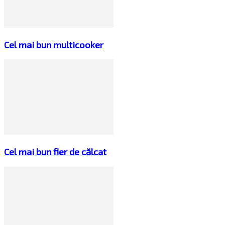
Cel mai bun multicooker
Cel mai bun fier de călcat