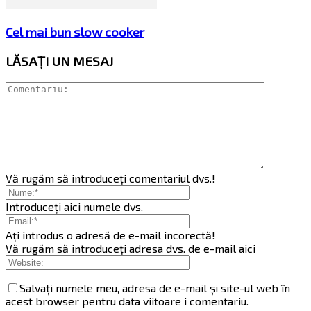
Cel mai bun slow cooker
LĂSAȚI UN MESAJ
Vă rugăm să introduceți comentariul dvs.!
Introduceți aici numele dvs.
Ați introdus o adresă de e-mail incorectă!
Vă rugăm să introduceți adresa dvs. de e-mail aici
Salvați numele meu, adresa de e-mail și site-ul web în
acest browser pentru data viitoare i comentariu.