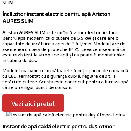
Încălzitor instant electric pentru apă Ariston
AURES SLIM
Ariston AURES SLIM
este un încălzitor electric instant
pentru apă modern, cu o putere de 5.5 kW și care are o
capacitate de încălzire a apei de 2.4 l/min. Modelul are de
asemenea o clasă de protecție IP 25, ceea ce înseamnă că
este rezistent la stropii de apă și că poate fi montat chiar
în cabina de duș.
Modelul mai vine cu următoarele funcții: panou de comandă
cu LED, termostat cu siguranță dublă, reglare debit, 4
setări de putere. Acesta este conceput pentru a furniza apă
către un singur punct de consum.
Vezi aici prețul
Instant de apă caldă electric pentru duș Atmor-