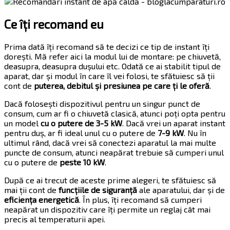
Ce îți recomand eu
Prima dată îți recomand să te decizi ce tip de instant îți
dorești. Mă refer aici la modul lui de montare: pe chiuvetă,
deasupra, deasupra dușului etc. Odată ce ai stabilit tipul de
aparat, dar și modul în care îl vei folosi, te sfătuiesc să ții
cont de
puterea, debitul și presiunea pe care ți le oferă
.
Dacă folosești dispozitivul pentru un singur punct de
consum, cum ar fi o chiuvetă clasică, atunci poți opta pentru
un model
cu o putere de 3-5 kW
. Dacă vrei un aparat instant
pentru duș, ar fi ideal unul cu o putere de
7-9 kW
. Nu în
ultimul rând, dacă vrei să conectezi aparatul la mai multe
puncte de consum, atunci neapărat trebuie să cumperi unul
cu o putere de
peste 10 kW
.
După ce ai trecut de aceste prime alegeri, te sfătuiesc să
mai ții cont de
funcțiile de siguranță
ale aparatului, dar și de
eficiența energetică
. În plus, îți recomand să cumperi
neapărat un dispozitiv care îți permite un reglaj cât mai
precis al temperaturii apei.