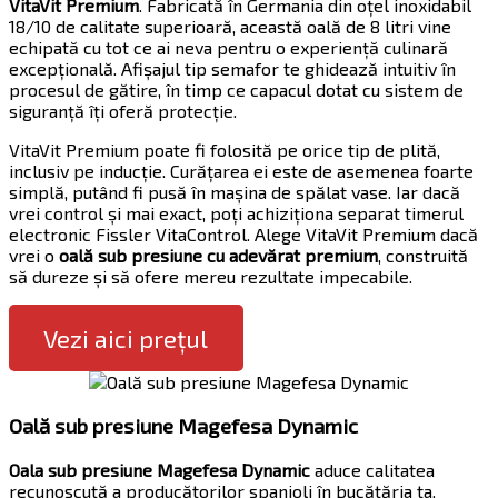
VitaVit Premium
. Fabricată în Germania din oțel inoxidabil
18/10 de calitate superioară, această oală de 8 litri vine
echipată cu tot ce ai neva pentru o experiență culinară
excepțională. Afișajul tip semafor te ghidează intuitiv în
procesul de gătire, în timp ce capacul dotat cu sistem de
siguranță îți oferă protecție.
VitaVit Premium poate fi folosită pe orice tip de plită,
inclusiv pe inducție. Curățarea ei este de asemenea foarte
simplă, putând fi pusă în mașina de spălat vase. Iar dacă
vrei control și mai exact, poți achiziționa separat timerul
electronic Fissler VitaControl. Alege VitaVit Premium dacă
vrei o
oală sub presiune cu adevărat premium
, construită
să dureze și să ofere mereu rezultate impecabile.
Vezi aici prețul
Oală sub presiune Magefesa Dynamic
Oala sub presiune Magefesa Dynamic
aduce calitatea
recunoscută a producătorilor spanioli în bucătăria ta.