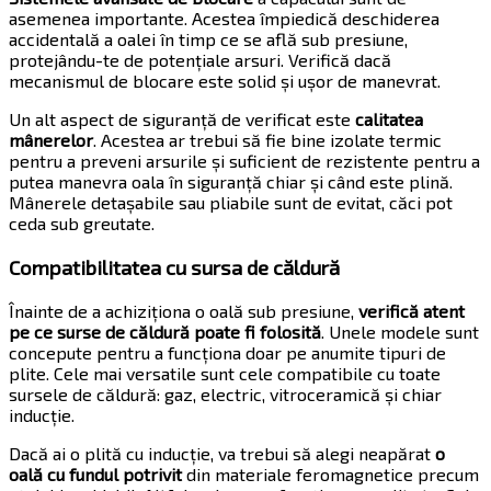
asemenea importante. Acestea împiedică deschiderea
accidentală a oalei în timp ce se află sub presiune,
protejându-te de potențiale arsuri. Verifică dacă
mecanismul de blocare este solid și ușor de manevrat.
Un alt aspect de siguranță de verificat este
calitatea
mânerelor
. Acestea ar trebui să fie bine izolate termic
pentru a preveni arsurile și suficient de rezistente pentru a
putea manevra oala în siguranță chiar și când este plină.
Mânerele detașabile sau pliabile sunt de evitat, căci pot
ceda sub greutate.
Compatibilitatea cu sursa de căldură
Înainte de a achiziționa o oală sub presiune,
verifică atent
pe ce surse de căldură poate fi folosită
. Unele modele sunt
concepute pentru a funcționa doar pe anumite tipuri de
plite. Cele mai versatile sunt cele compatibile cu toate
sursele de căldură: gaz, electric, vitroceramică și chiar
inducție.
Dacă ai o plită cu inducție, va trebui să alegi neapărat
o
oală cu fundul potrivit
din materiale feromagnetice precum