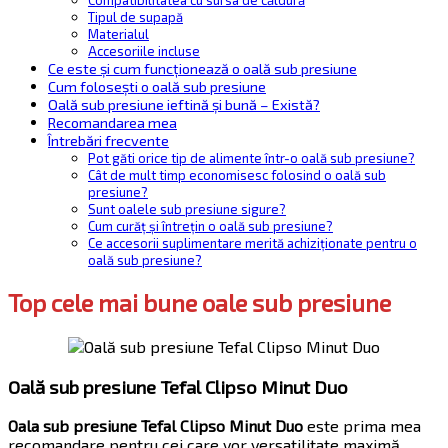
Compatibilitatea cu sursa de căldură
Tipul de supapă
Materialul
Accesoriile incluse
Ce este și cum funcționează o oală sub presiune
Cum folosești o oală sub presiune
Oală sub presiune ieftină și bună – Există?
Recomandarea mea
Întrebări frecvente
Pot găti orice tip de alimente într-o oală sub presiune?
Cât de mult timp economisesc folosind o oală sub
presiune?
Sunt oalele sub presiune sigure?
Cum curăț și întrețin o oală sub presiune?
Ce accesorii suplimentare merită achiziționate pentru o
oală sub presiune?
Top cele mai bune oale sub presiune
Oală sub presiune Tefal Clipso Minut Duo
Oala sub presiune Tefal Clipso Minut Duo
este prima mea
recomandare pentru cei care vor versatilitate maximă.