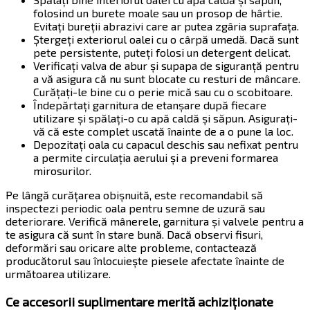
folosind un burete moale sau un prosop de hârtie.
Evitați bureții abrazivi care ar putea zgâria suprafața.
Ștergeți exteriorul oalei cu o cârpă umedă. Dacă sunt
pete persistente, puteți folosi un detergent delicat.
Verificați valva de abur și supapa de siguranță pentru
a vă asigura că nu sunt blocate cu resturi de mâncare.
Curățați-le bine cu o perie mică sau cu o scobitoare.
Îndepărtați garnitura de etanșare după fiecare
utilizare și spălați-o cu apă caldă și săpun. Asigurați-
vă că este complet uscată înainte de a o pune la loc.
Depozitați oala cu capacul deschis sau nefixat pentru
a permite circulația aerului și a preveni formarea
mirosurilor.
Pe lângă curățarea obișnuită, este recomandabil să
inspectezi periodic oala pentru semne de uzură sau
deteriorare. Verifică mânerele, garnitura și valvele pentru a
te asigura că sunt în stare bună. Dacă observi fisuri,
deformări sau oricare alte probleme, contactează
producătorul sau înlocuiește piesele afectate înainte de
următoarea utilizare.
Ce accesorii suplimentare merită achiziționate