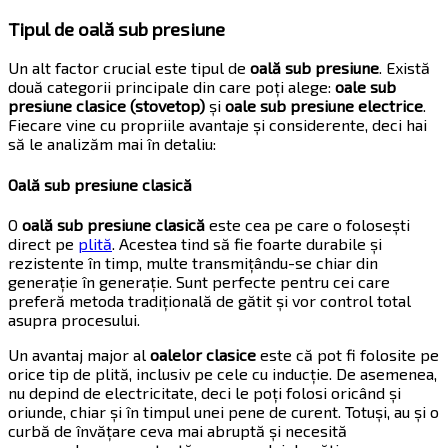
Tipul de oală sub presiune
Un alt factor crucial este tipul de
oală sub presiune
. Există
două categorii principale din care poți alege:
oale sub
presiune clasice (stovetop)
și
oale sub presiune electrice
.
Fiecare vine cu propriile avantaje și considerente, deci hai
să le analizăm mai în detaliu:
Oală sub presiune clasică
O
oală sub presiune clasică
este cea pe care o folosești
direct pe
plită
. Acestea tind să fie foarte durabile și
rezistente în timp, multe transmițându-se chiar din
generație în generație. Sunt perfecte pentru cei care
preferă metoda tradițională de gătit și vor control total
asupra procesului.
Un avantaj major al
oalelor clasice
este că pot fi folosite pe
orice tip de plită, inclusiv pe cele cu inducție. De asemenea,
nu depind de electricitate, deci le poți folosi oricând și
oriunde, chiar și în timpul unei pene de curent. Totuși, au și o
curbă de învățare ceva mai abruptă și necesită