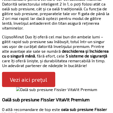
Datorită selectorului inteligent 2 în 1, o poți folosi atât ca
oală sub presiune, cât și ca oală tradițională. Cu funcția de
gătire sub presiune, preparatele tale vor fi gata de până la
2 ori mai rapid. Iar dacă optezi pentru modul de gătire
lentă, învelișul antiaderent din titan asigură reținerea
vitaminelor.
ClipsoMinut Duo îți oferă cel mai bun din ambele lumi –
gătit rapid sub presiune sau înăbușit, totul într-un singur
vas ușor de curățat datorită învelișului premium. Printre
alte avantaje ale sale se numără
deschiderea și închiderea
cu o singură mână
, fără efort, cele
5 sisteme de siguranță
care îți oferă liniște, și durabilitatea remarcabilă în timp.
Un adevărat partener de nădejde în bucătărie!
Vezi aici prețul
Oală sub presiune Fissler VitaVit Premium
O altă recomandare de top este
oala sub presiune Fissler