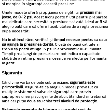
și menține în siguranță această presiune.
Unele modele oferă și opțiunea de a găti la
presiuni mai
joase, de 8-12 psi
. Acest lucru poate fi util pentru preparate
mai delicate care necesită o presiune scăzută. Ideal ar fi să
alegi o oală care să ofere flexibilitatea de a regla presiunea
după necesități.
Nu în ultimul rând, verifică și
timpul necesar pentru ca oala
să ajungă la presiunea dorită
. O oală de bună calitate ar
trebui să poată atinge 15 psi în aproximativ 10-15 minute.
Timpii prea lungi de presurizare pot indica o capacitate
slabă de a reține presiunea, ceea ce va afecta performanța
la gătit.
Siguranța
Când vine vorba de oale sub presiune,
siguranța este
primordială
. Asigură-te că alegi un model prevăzut cu
multiple sisteme și valve de siguranță care previn
suprapresiunea și scurgerile de abur. Standard ar trebui să
aibă cel puțin
două sau chiar trei niveluri de protecție
.
Sistemele avansate de blocare
a capacului sunt de