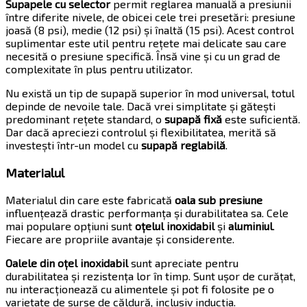
Supapele cu selector
permit reglarea manuală a presiunii
între diferite nivele, de obicei cele trei presetări: presiune
joasă (8 psi), medie (12 psi) și înaltă (15 psi). Acest control
suplimentar este util pentru rețete mai delicate sau care
necesită o presiune specifică. Însă vine și cu un grad de
complexitate în plus pentru utilizator.
Nu există un tip de supapă superior în mod universal, totul
depinde de nevoile tale. Dacă vrei simplitate și gătești
predominant rețete standard, o
supapă fixă
este suficientă.
Dar dacă apreciezi controlul și flexibilitatea, merită să
investești într-un model cu
supapă reglabilă
.
Materialul
Materialul din care este fabricată
oala sub presiune
influențează drastic performanța și durabilitatea sa. Cele
mai populare opțiuni sunt
oțelul inoxidabil
și
aluminiul
.
Fiecare are propriile avantaje și considerente.
Oalele din oțel inoxidabil
sunt apreciate pentru
durabilitatea și rezistența lor în timp. Sunt ușor de curățat,
nu interacționează cu alimentele și pot fi folosite pe o
varietate de surse de căldură, inclusiv inducția.