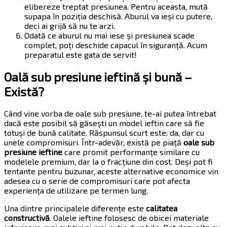
elibereze treptat presiunea. Pentru aceasta, mută
supapa în poziția deschisă. Aburul va ieși cu putere,
deci ai grijă să nu te arzi.
Odată ce aburul nu mai iese și presiunea scade
complet, poți deschide capacul în siguranță. Acum
preparatul este gata de servit!
Oală sub presiune ieftină și bună –
Există?
Când vine vorba de oale sub presiune, te-ai putea întrebat
dacă este posibil să găsești un model ieftin care să fie
totuși de bună calitate. Răspunsul scurt este: da, dar cu
unele compromisuri. Într-adevăr, există pe piață
oale sub
presiune ieftine
care promit performanțe similare cu
modelele premium, dar la o fracțiune din cost. Deși pot fi
tentante pentru buzunar, aceste alternative economice vin
adesea cu o serie de compromisuri care pot afecta
experiența de utilizare pe termen lung.
Una dintre principalele diferențe este
calitatea
constructivă
. Oalele ieftine folosesc de obicei materiale