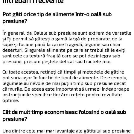
Întrebări frecvente
Pot găti orice tip de alimente într-o oală sub
presiune?
În general, da. Oalele sub presiune sunt extrem de versatile
și îți permit să găteșți o gamă largă de preparate, de la
supe și tocane până la carne fragedă, legume sau chiar
deserturi. Singurele alimente pe care ar trebui să le eviți
sunt cele cu textură fragilă care se pot dezintegra sub
presiune, precum peștele delicat sau fructele moi.
Cu toate acestea, rețineți că timpii și metodele de gătire
pot varia ușor în funcție de tipul de alimente. De exemplu,
legumele au nevoie de mai puțin timp sub presiune decât
cărnurile. De aceea este important să urmezi îndeaproape
instrucțiunile specifice fiecărei rețete pentru rezultate
optime.
Cât de mult timp economisesc folosind o oală sub
presiune?
Una dintre cele mai mari avantaje ale gătitului sub presiune