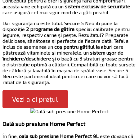
Concepută pentru a oferi siguranță fără compromisuri,
aceasta vine echipată cu un
sistem exclusiv de securitate
care asigură cel mai sigur mod de a găti posibil.
Dar siguranța nu este totul. Secure 5 Neo îți pune la
dispoziție
2 programe de gătire
special calibrate pentru
legume, respectiv carne și pește. Rezultatul? Preparate
delicioase, sănătoase și perfecte de fiecare dată. Tefal a
inclus de asemenea un
coș pentru gătitul la aburi
care
păstrează vitaminele și mineralele, un
sistem ușor de
închidere/deschidere
și o bază cu 3 straturi groase pentru
o distribuție optimă a căldurii. Compatibilă cu toate sursele
de căldură și lavabilă în mașina de spălat vase, Secure 5
Neo este partenerul ideal pentru cei care nu vor să facă
rabat de la siguranță.
Vezi aici prețul
Oală sub presiune Home Perfect
În fine,
oala sub presiune Home Perfect 9L
este dovada că