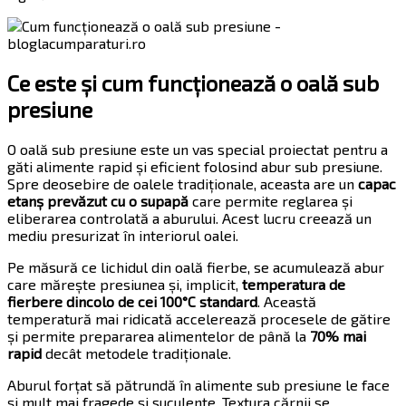
Ce este și cum funcționează o oală sub
presiune
O oală sub presiune este un vas special proiectat pentru a
găti alimente rapid și eficient folosind abur sub presiune.
Spre deosebire de oalele tradiționale, aceasta are un
capac
etanș prevăzut cu o supapă
care permite reglarea și
eliberarea controlată a aburului. Acest lucru creează un
mediu presurizat în interiorul oalei.
Pe măsură ce lichidul din oală fierbe, se acumulează abur
care mărește presiunea și, implicit,
temperatura de
fierbere dincolo de cei 100°C standard
. Această
temperatură mai ridicată accelerează procesele de gătire
și permite prepararea alimentelor de până la
70% mai
rapid
decât metodele tradiționale.
Aburul forțat să pătrundă în alimente sub presiune le face
și mult mai fragede și suculente. Textura cărnii se