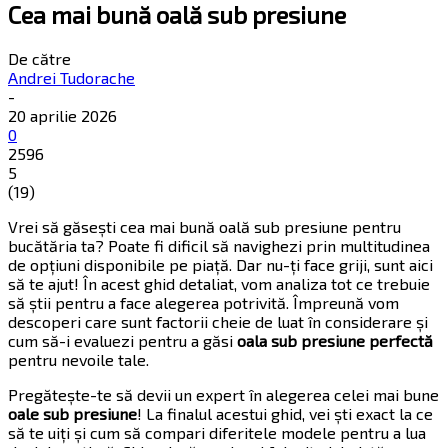
Cea mai bună oală sub presiune
De către
Andrei Tudorache
-
20 aprilie 2026
0
2596
5
(
19
)
Vrei să găsești cea mai bună oală sub presiune pentru
bucătăria ta? Poate fi dificil să navighezi prin multitudinea
de opțiuni disponibile pe piață. Dar nu-ți face griji, sunt aici
să te ajut! În acest ghid detaliat, vom analiza tot ce trebuie
să știi pentru a face alegerea potrivită. Împreună vom
descoperi care sunt factorii cheie de luat în considerare și
cum să-i evaluezi pentru a găsi
oala sub presiune perfectă
pentru nevoile tale.
Pregătește-te să devii un expert în alegerea celei mai bune
oale sub presiune
! La finalul acestui ghid, vei ști exact la ce
să te uiți și cum să compari diferitele modele pentru a lua