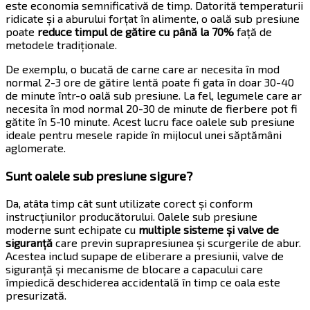
este economia semnificativă de timp. Datorită temperaturii
ridicate și a aburului forțat în alimente, o oală sub presiune
poate
reduce timpul de gătire cu până la 70%
față de
metodele tradiționale.
De exemplu, o bucată de carne care ar necesita în mod
normal 2-3 ore de gătire lentă poate fi gata în doar 30-40
de minute într-o oală sub presiune. La fel, legumele care ar
necesita în mod normal 20-30 de minute de fierbere pot fi
gătite în 5-10 minute. Acest lucru face oalele sub presiune
ideale pentru mesele rapide în mijlocul unei săptămâni
aglomerate.
Sunt oalele sub presiune sigure?
Da, atâta timp cât sunt utilizate corect și conform
instrucțiunilor producătorului. Oalele sub presiune
moderne sunt echipate cu
multiple sisteme și valve de
siguranță
care previn suprapresiunea și scurgerile de abur.
Acestea includ supape de eliberare a presiunii, valve de
siguranță și mecanisme de blocare a capacului care
împiedică deschiderea accidentală în timp ce oala este
presurizată.