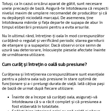
Totuși, ca în cazul oricărui aparat de gătit, sunt necesare
unele precauții de bază. Asigură-te întotdeauna că respecti
nivelul maxim de umplere recomandat de producător și că
nu depășești niciodată marcajul. De asemenea, ține
întotdeauna mâinile și fața departe de supapa de abur în
timpul eliberării presiunii pentru a evita arsurile.
Nu în ultimul rând, întreține-ți oala în mod corespunzător
curățând-o regulat și verificând periodic starea garniturii
de etanșare și a supapelor. Dacă observi orice semn de
uzură sau deteriorare, înlocuiește piesele afectate înainte
de următoarea utilizare.
Cum curăț și întrețin o oală sub presiune?
Curățarea și întreținerea corespunzătoare sunt esențiale
pentru a păstra oala sub presiune în stare optimă de
funcționare și a-i prelungi durata de viață. Iată câțiva pași
de bază de urmat după fiecare utilizare:
Înainte de a începe să curățați oala, asigurați-vă
întotdeauna că s-a răcit complet și că presiunea a
fost eliberată în totalitate.
Spălați bine interiorul oalei cu apă caldă și săpun,