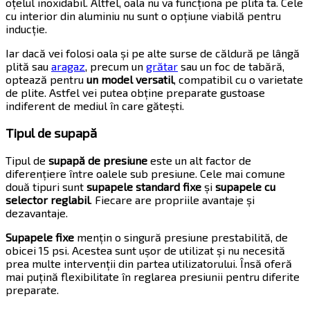
oțelul inoxidabil. Altfel, oala nu va funcționa pe plita ta. Cele
cu interior din aluminiu nu sunt o opțiune viabilă pentru
inducție.
Iar dacă vei folosi oala și pe alte surse de căldură pe lângă
plită sau
aragaz
, precum un
grătar
sau un foc de tabără,
optează pentru
un model versatil
, compatibil cu o varietate
de plite. Astfel vei putea obține preparate gustoase
indiferent de mediul în care gătești.
Tipul de supapă
Tipul de
supapă de presiune
este un alt factor de
diferențiere între oalele sub presiune. Cele mai comune
două tipuri sunt
supapele standard fixe
și
supapele cu
selector reglabil
. Fiecare are propriile avantaje și
dezavantaje.
Supapele fixe
mențin o singură presiune prestabilită, de
obicei 15 psi. Acestea sunt ușor de utilizat și nu necesită
prea multe intervenții din partea utilizatorului. Însă oferă
mai puțină flexibilitate în reglarea presiunii pentru diferite
preparate.