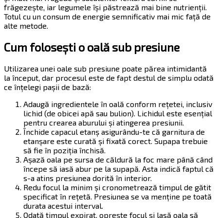
frăgezește, iar legumele își păstrează mai bine nutrienții.
Totul cu un consum de energie semnificativ mai mic față de
alte metode.
Cum folosești o oală sub presiune
Utilizarea unei oale sub presiune poate părea intimidantă
la început, dar procesul este de fapt destul de simplu odată
ce înțelegi pașii de bază:
Adaugă ingredientele în oală conform rețetei, inclusiv
lichid (de obicei apă sau bulion). Lichidul este esențial
pentru crearea aburului și atingerea presiunii.
Închide capacul etanș asigurându-te că garnitura de
etanșare este curată și fixată corect. Supapa trebuie
să fie în poziția închisă.
Așază oala pe sursa de căldură la foc mare până când
începe să iasă abur pe la supapă. Asta indică faptul că
s-a atins presiunea dorită în interior.
Redu focul la minim și cronometrează timpul de gătit
specificat în rețetă. Presiunea se va menține pe toată
durata acestui interval.
Odată timpul expirat, oprește focul și lasă oala să