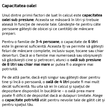
Capacitatea oalei
Unul dintre primii factori de luat în calcul este
capacitatea
oalei sub presiune
. Aceasta se măsoară în litri și trebuie
aleasă în funcție de nevoile tale. Gândește-te pentru câte
persoane gătești de obicei și ce cantități de mâncare
prepari.
Pentru o familie de
3-4 persoane
, o capacitate de
6 litri
este în general suficientă. Aceasta îți va permite să gătești
feluri de mâncare complete, inclusiv supe, tocane sau chiar
deserturi. Dacă ai o familie mai numeroasă sau obișnuiești
să găzduiești cine și petreceri, atunci o
oală sub presiune
de 8 litri sau chiar mai mare
ar putea fi o alegere mai
potrivită.
Pe de altă parte, dacă ești singur sau gătești doar pentru
tine și încă o persoană, o
oală de 4 litri
poate fi mai mult
decât suficientă. Nu uita să iei în calcul și spațiul de
depozitare disponibil în bucătărie – o oală prea mare
poate fi dificil de depozitat dacă ai dulapuri limitate. Alege
o
capacitate potrivită
atât pentru nevoile tale de gătit cât și
pentru spațiul tău.