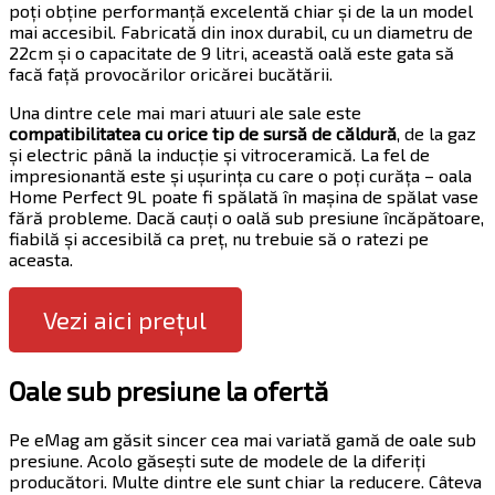
poți obține performanță excelentă chiar și de la un model
mai accesibil. Fabricată din inox durabil, cu un diametru de
22cm și o capacitate de 9 litri, această oală este gata să
facă față provocărilor oricărei bucătării.
Una dintre cele mai mari atuuri ale sale este
compatibilitatea cu orice tip de sursă de căldură
, de la gaz
și electric până la inducție și vitroceramică. La fel de
impresionantă este și ușurința cu care o poți curăța – oala
Home Perfect 9L poate fi spălată în mașina de spălat vase
fără probleme. Dacă cauți o oală sub presiune încăpătoare,
fiabilă și accesibilă ca preț, nu trebuie să o ratezi pe
aceasta.
Vezi aici prețul
Oale sub presiune la ofertă
Pe eMag am găsit sincer cea mai variată gamă de oale sub
presiune. Acolo găsești sute de modele de la diferiți
producători. Multe dintre ele sunt chiar la reducere. Câteva