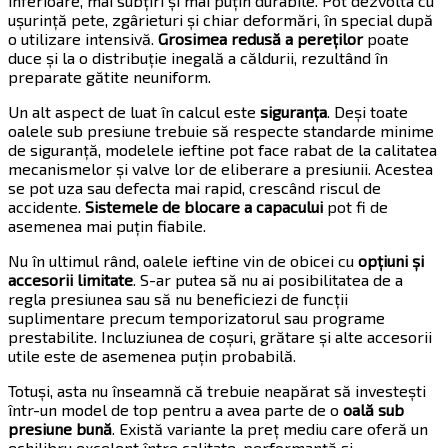
inferioare, mai subțiri și mai puțin durabile. Pot dezvolta cu
ușurință pete, zgârieturi și chiar deformări, în special după
o utilizare intensivă.
Grosimea redusă a pereților
poate
duce și la o distribuție inegală a căldurii, rezultând în
preparate gătite neuniform.
Un alt aspect de luat în calcul este
siguranța
. Deși toate
oalele sub presiune trebuie să respecte standarde minime
de siguranță, modelele ieftine pot face rabat de la calitatea
mecanismelor și valve lor de eliberare a presiunii. Acestea
se pot uza sau defecta mai rapid, crescând riscul de
accidente.
Sistemele de blocare a capacului
pot fi de
asemenea mai puțin fiabile.
Nu în ultimul rând, oalele ieftine vin de obicei cu
opțiuni și
accesorii limitate
. S-ar putea să nu ai posibilitatea de a
regla presiunea sau să nu beneficiezi de funcții
suplimentare precum temporizatorul sau programe
prestabilite. Incluziunea de coșuri, grătare și alte accesorii
utile este de asemenea puțin probabilă.
Totuși, asta nu înseamnă că trebuie neapărat să investești
într-un model de top pentru a avea parte de o
oală sub
presiune bună
. Există variante la preț mediu care oferă un
echilibru excelent între calitate, performanță și