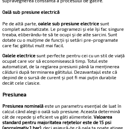
supravegherea constantă a procesului de gătire.
Oală sub presiune electrică
Pe de altă parte,
oalele sub presiune electrice
sunt
complet automatizate. Le programezi și ele își fac singure
treaba, eliberându-te să te ocupi și de alte sarcini. Sunt
dotate cu o mulțime de funcții și setări pre-programate
care fac gătitul mult mai facil.
Oalele electrice
sunt perfecte pentru cei cu un stil de viață
ocupat care vor să economisească timp. Totul este
automatizat, de la reglarea presiunii până la menținerea
căldurii după terminarea gătitului. Dezavantajul este că
depind de o sursă de curent și pot fi mai puțin durabile
decât cele clasice.
Presiunea
Presiunea nominală
este un parametru esențial de luat în
calcul când alegi o oală sub presiune. Aceasta determină
cât de repede și eficient va găti alimentele.
Valoarea
standard pentru majoritatea rețetelor este de 15 psi
(aproximativ 1 bar)
, deci asigură-te că oala ta poate atinge