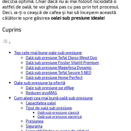
decizia optimă. Chiar dacă nu ai mai folosit niciodată o
astfel de oală, te voi ghida pas cu pas prin tot procesul.
Deci, ia-ți o ceașcă de cafea și hai să începem această
călătorie spre găsirea
oalei sub presiune ideale
!
Cuprins
Top cele mai bune oale sub presiune
Oală sub presiune Tefal Clipso Minut Duo
Oală sub presiune Fissler VitaVit Premium
Oală sub presiune Magefesa Dynamic
Oală sub presiune Tefal Secure 5 NEO
Oală sub presiune Home Perfect
Oale sub presiune la ofertă
Oale sub presiune pe eMag
Reduceri evoMAG
Cum alegi cea mai bună oală sub presiune
Capacitatea oalei
Tipul de oală sub presiune
Oală sub presiune clasică
Oală sub presiune electrică
Presiunea
Siguranța