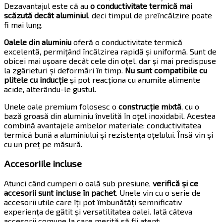
Dezavantajul este că au
o conductivitate termică mai
scăzută decât aluminiul
, deci timpul de preîncălzire poate
fi mai lung.
Oalele din aluminiu
oferă o conductivitate termică
excelentă, permițând încălzirea rapidă și uniformă. Sunt de
obicei mai ușoare decât cele din oțel, dar și mai predispuse
la zgârieturi și deformări în timp.
Nu sunt compatibile cu
plitele cu inducție
și pot reacționa cu anumite alimente
acide, alterându-le gustul.
Unele oale premium folosesc o
construcție mixtă
, cu o
bază groasă din aluminiu învelită în oțel inoxidabil. Acestea
combină avantajele ambelor materiale: conductivitatea
termică bună a aluminiului și rezistența oțelului. Însă vin și
cu un preț pe măsură.
Accesoriile incluse
Atunci când cumperi o oală sub presiune,
verifică și ce
accesorii sunt incluse în pachet
. Unele vin cu o serie de
accesorii utile care îți pot îmbunătăți semnificativ
experiența de gătit și versatilitatea oalei. Iată câteva
accesorii comune la care merită să fii atent: