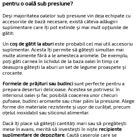
pentru o oală sub presiune?
Deși majoritatea oalelor sub presiune vin deja echipate cu
accesoriile de bază necesare, există câteva adăugiri
suplimentare care îți pot extinde și mai mult opțiunile de
gătit:
Un
coș de gătit la aburi
este probabil cel mai util accesoriu
suplimentar. Acesta îți permite să gătești simultan mai
multe alimente fără a le amesteca aromele. De exemplu,
poți găti carnea în lichidul de la baza oalei în timp ce
deasupra gătești la aburi un set de legume proaspete și
crocante.
Formele de prăjituri sau budinci
sunt perfecte pentru a
prepara deserturi delicioase. Acestea se potrivesc în
interiorul oalei și fac posibilă coacerea unor checuri
pufoase, budinci aromante sau chiar pâini la presiune. Alege
forme din materiale rezistente și ușor de curățat, precum
oțelul inoxidabil sau siliconul alimentar.
Dacă îți place să găteșți cantități mari sau să pregătești
mese în avans, merită să investești în niște
recipiente
suplimentare de depozitare
. Caută caserole care se