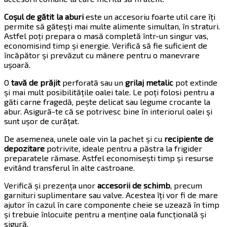
Coșul de gătit la aburi
este un accesoriu foarte util care îți
permite să găteșți mai multe alimente simultan, în straturi.
Astfel poți prepara o masă completă într-un singur vas,
economisind timp și energie. Verifică să fie suficient de
încăpător și prevăzut cu mânere pentru o manevrare
ușoară.
O
tavă de prăjit
perforată sau un
grilaj metalic
pot extinde
și mai mult posibilitățile oalei tale. Le poți folosi pentru a
găti carne fragedă, pește delicat sau legume crocante la
abur. Asigură-te că se potrivesc bine în interiorul oalei și
sunt ușor de curățat.
De asemenea, unele oale vin la pachet și cu
recipiente de
depozitare
potrivite, ideale pentru a păstra la frigider
preparatele rămase. Astfel economisești timp și resurse
evitând transferul în alte castroane.
Verifică și prezența unor
accesorii de schimb
, precum
garnituri suplimentare sau valve. Acestea îți vor fi de mare
ajutor în cazul în care componente cheie se uzează în timp
și trebuie înlocuite pentru a menține oala funcțională și
sigură.