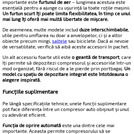
importante este
furtunul de aer
– lungimea acestuia este
esențială pentru a ajunge cu ușurință la toate roțile mașinii.
Un furtun scurt îți poate limita flexibilitatea, în timp ce unul
mai lung îți oferă mai multă libertate de mișcare.
De asemenea, multe modele includ
duze interschimbabile
,
utile pentru umflarea nu doar a anvelopelor, ci și a altor
obiecte precum mingi,
saltele
sau biciclete. Dacă ai nevoie
de versatilitate, verifică să aibă aceste accesorii în pachet.
Un alt accesoriu foarte util este
o geantă de transport
, care
îți permite să depozitezi compresorul și accesoriile într-un
mod organizat, fără riscul de a le pierde prin portbagaj.
Un
model cu spațiu de depozitare integrat este întotdeauna o
alegere inspirată.
Funcțiile suplimentare
Pe lângă specificațiile tehnice, unele funcții suplimentare
pot face diferența între un compresor auto obișnuit și unul
cu adevărat eficient.
Funcția de oprire automată
este una dintre cele mai
importante. Aceasta permite compresorului să se