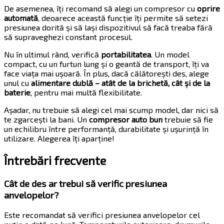
De asemenea, îți recomand să alegi un compresor cu
oprire
automată
, deoarece această funcție îți permite să setezi
presiunea dorită și să lași dispozitivul să facă treaba fără
să supraveghezi constant procesul.
Nu în ultimul rând, verifică
portabilitatea
. Un model
compact, cu un furtun lung și o geantă de transport, îți va
face viața mai ușoară. În plus, dacă călătorești des, alege
unul cu
alimentare dublă – atât de la brichetă, cât și de la
baterie
, pentru mai multă flexibilitate.
Așadar, nu trebuie să alegi cel mai scump model, dar nici să
te zgarcești la bani. Un
compresor auto bun
trebuie să fie
un echilibru între performanță, durabilitate și ușurință în
utilizare. Alegerea îți aparține!
Întrebări frecvente
Cât de des ar trebui să verific presiunea
anvelopelor?
Este recomandat să verifici presiunea anvelopelor cel