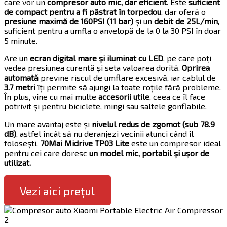
care vor un
compresor auto mic, dar eficient
. Este
suficient
de compact pentru a fi păstrat în torpedou
, dar oferă o
presiune maximă de 160PSI (11 bar)
și un
debit de 25L/min
,
suficient pentru a umfla o anvelopă de la 0 la 30 PSI în doar
5 minute.
Are un
ecran digital mare și iluminat cu LED
, pe care poți
vedea presiunea curentă și seta valoarea dorită.
Oprirea
automată
previne riscul de umflare excesivă, iar cablul de
3.7 metri
îți permite să ajungi la toate roțile fără probleme.
În plus, vine cu mai multe
accesorii utile
, ceea ce îl face
potrivit și pentru biciclete, mingi sau saltele gonflabile.
Un mare avantaj este și
nivelul redus de zgomot (sub 78.9
dB)
, astfel încât să nu deranjezi vecinii atunci când îl
folosești.
70Mai Midrive TP03 Lite
este un compresor ideal
pentru cei care doresc
un model mic, portabil și ușor de
utilizat.
Vezi aici prețul