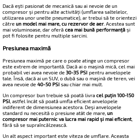
Dacă ești pasionat de mecanică sau ai nevoie de un
compresor și pentru alte activități (umflarea saltelelor,
utilizarea unor unelte pneumatice), ar trebui să te orientezi
către
un model mai mare, cu rezervor de aer
. Acestea sunt
mai voluminoase, dar oferă
cea mai bună performanță
și
pot fi folosite pentru multiple sarcini.
Presiunea maximă
Presiunea maximă pe care o poate atinge un compresor
este extrem de importantă. Dacă ai o mașină mică, cel mai
probabil vei avea nevoie de
30-35 PSI
pentru anvelopele
tale. Însă, dacă ai un SUV, o dubă sau o mașină de teren, vei
avea nevoie de
40-50 PSI
sau chiar mai mult.
Un compresor bun trebuie să poată livra
cel puțin 100-150
PSI
, astfel încât să poată umfla eficient anvelopele
indiferent de dimensiunea acestora. Deși anvelopele
standard nu necesită o presiune atât de mare,
un
compresor mai puternic va lucra mai rapid și mai eficient
,
fără să se supraîncălzească.
Un alt aspect important este viteza de umflare. Aceasta