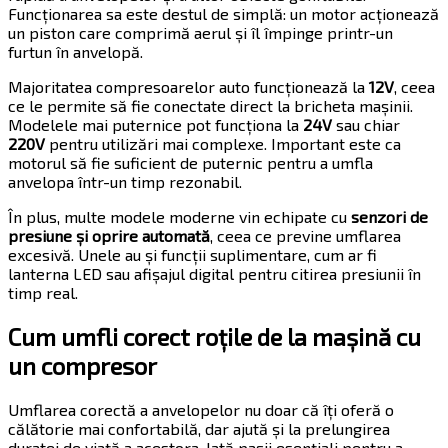
Funcționarea sa este destul de simplă: un motor acționează
un piston care comprimă aerul și îl împinge printr-un
furtun în anvelopă.
Majoritatea compresoarelor auto funcționează la
12V
, ceea
ce le permite să fie conectate direct la bricheta mașinii.
Modelele mai puternice pot funcționa la
24V
sau chiar
220V
pentru utilizări mai complexe. Important este ca
motorul să fie suficient de puternic pentru a umfla
anvelopa într-un timp rezonabil.
În plus, multe modele moderne vin echipate cu
senzori de
presiune și oprire automată
, ceea ce previne umflarea
excesivă. Unele au și funcții suplimentare, cum ar fi
lanterna LED sau afișajul digital pentru citirea presiunii în
timp real.
Cum umfli corect roțile de la mașină cu
un compresor
Umflarea corectă a anvelopelor nu doar că îți oferă o
călătorie mai confortabilă, dar ajută și la prelungirea
duratei de viață a acestora. Iată pașii esențiali pentru a