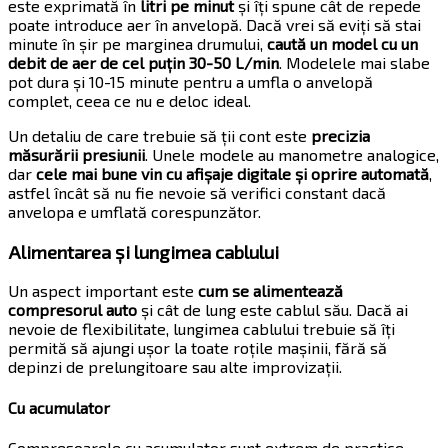
este exprimată în
litri pe minut
și îți spune cât de repede
poate introduce aer în anvelopă. Dacă vrei să eviți să stai
minute în șir pe marginea drumului,
caută un model cu un
debit de aer de cel puțin 30-50 L/min
. Modelele mai slabe
pot dura și 10-15 minute pentru a umfla o anvelopă
complet, ceea ce nu e deloc ideal.
Un detaliu de care trebuie să ții cont este
precizia
măsurării presiunii
. Unele modele au manometre analogice,
dar
cele mai bune vin cu afișaje digitale și oprire automată
,
astfel încât să nu fie nevoie să verifici constant dacă
anvelopa e umflată corespunzător.
Alimentarea și lungimea cablului
Un aspect important este
cum se alimentează
compresorul auto
și cât de lung este cablul său. Dacă ai
nevoie de flexibilitate, lungimea cablului trebuie să îți
permită să ajungi ușor la toate roțile mașinii, fără să
depinzi de prelungitoare sau alte improvizații.
Cu acumulator
Compresoarele cu acumulator sunt extrem de practice