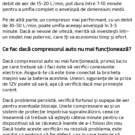
debit de aer de 15-20 L/min, pot dura între 7-10 minute
pentru a umfla complet o anvelopă de dimensiuni medii.
Pe de altă parte, un compresor mai performant, cu un debit
de 30-50 L/min, poate umfla aceeași anvelopă în 3-5
minute. Dacă ai nevoie de viteză, merită să investești într-
un model mai puternic, care îți va economisi timp și efort.
Ce fac dacă compresorul auto nu mai funcționează?
Dacă compresorul auto nu mai funcționează, primul lucru
pe care trebuie să-l faci este să verifici conexiunile
electrice. Asigură-te că este bine conectat la bricheta
mașinii sau la bateria acesteia. Uneori, siguranța de la priza
de 12V poate să sară, așa că verifică dacă mai primește
curent.
Dacă problema persistă, verifică furtunul și supapa de aer
pentru eventuale blocaje. Unele compresoare au și un
sistem de protecție împotriva supraîncălzirii, ceea ce
înseamnă că trebuie să aștepți câteva minute pentru ca
dispozitivul să se răcească înainte de a-l folosi din nou.
Dacă toate aceste verificări nu rezolvă problema, este
posibil ca motorul să fie defect, caz în care trebuie să