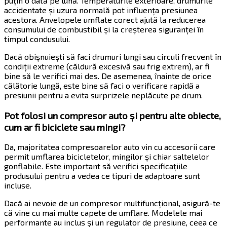
puțin o dată pe lună. Temperaturile exterioare, drumurile
accidentate și uzura normală pot influența presiunea
acestora. Anvelopele umflate corect ajută la reducerea
consumului de combustibil și la creșterea siguranței în
timpul condusului.
Dacă obișnuiești să faci drumuri lungi sau circuli frecvent în
condiții extreme (căldură excesivă sau frig extrem), ar fi
bine să le verifici mai des. De asemenea, înainte de orice
călătorie lungă, este bine să faci o verificare rapidă a
presiunii pentru a evita surprizele neplăcute pe drum.
Pot folosi un compresor auto și pentru alte obiecte,
cum ar fi biciclete sau mingi?
Da, majoritatea compresoarelor auto vin cu accesorii care
permit umflarea bicicletelor, mingilor și chiar saltelelor
gonflabile. Este important să verifici specificațiile
produsului pentru a vedea ce tipuri de adaptoare sunt
incluse.
Dacă ai nevoie de un compresor multifuncțional, asigură-te
că vine cu mai multe capete de umflare. Modelele mai
performante au inclus și un regulator de presiune, ceea ce