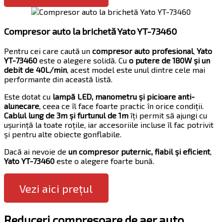
Compresor auto la brichetă Yato YT-73460
Pentru cei care caută un
compresor auto profesional
,
Yato
YT-73460
este o alegere solidă. Cu
o putere de 180W și un
debit de 40L/min
, acest model este unul dintre cele mai
performante din această listă.
Este dotat cu
lampă LED, manometru și picioare anti-
alunecare
, ceea ce îl face foarte practic în orice condiții.
Cablul lung de 3m și furtunul de 1m
îți permit să ajungi cu
ușurință la toate roțile, iar accesoriile incluse îl fac potrivit
și pentru alte obiecte gonflabile.
Dacă ai nevoie de
un compresor puternic, fiabil și eficient
,
Yato YT-73460
este o alegere foarte bună.
Vezi aici prețul
Reduceri compresoare de aer auto