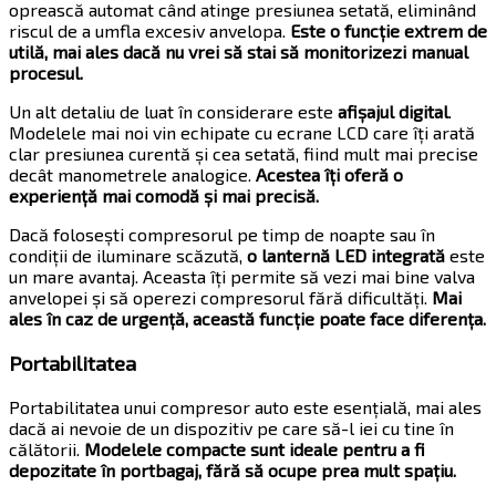
oprească automat când atinge presiunea setată, eliminând
riscul de a umfla excesiv anvelopa.
Este o funcție extrem de
utilă, mai ales dacă nu vrei să stai să monitorizezi manual
procesul.
Un alt detaliu de luat în considerare este
afișajul digital
.
Modelele mai noi vin echipate cu ecrane LCD care îți arată
clar presiunea curentă și cea setată, fiind mult mai precise
decât manometrele analogice.
Acestea îți oferă o
experiență mai comodă și mai precisă.
Dacă folosești compresorul pe timp de noapte sau în
condiții de iluminare scăzută,
o lanternă LED integrată
este
un mare avantaj. Aceasta îți permite să vezi mai bine valva
anvelopei și să operezi compresorul fără dificultăți.
Mai
ales în caz de urgență, această funcție poate face diferența.
Portabilitatea
Portabilitatea unui compresor auto este esențială, mai ales
dacă ai nevoie de un dispozitiv pe care să-l iei cu tine în
călătorii.
Modelele compacte sunt ideale pentru a fi
depozitate în portbagaj, fără să ocupe prea mult spațiu.