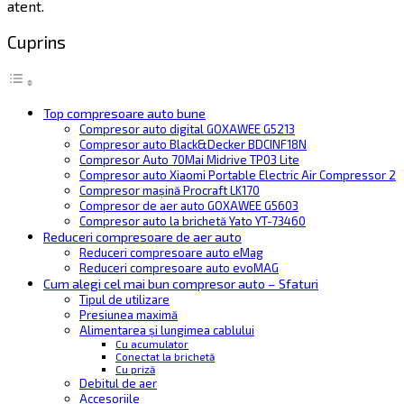
atent.
Cuprins
Top compresoare auto bune
Compresor auto digital GOXAWEE G5213
Compresor auto Black&Decker BDCINF18N
Compresor Auto 70Mai Midrive TP03 Lite
Compresor auto Xiaomi Portable Electric Air Compressor 2
Compresor mașină Procraft LK170
Compresor de aer auto GOXAWEE G5603
Compresor auto la brichetă Yato YT-73460
Reduceri compresoare de aer auto
Reduceri compresoare auto eMag
Reduceri compresoare auto evoMAG
Cum alegi cel mai bun compresor auto – Sfaturi
Tipul de utilizare
Presiunea maximă
Alimentarea și lungimea cablului
Cu acumulator
Conectat la brichetă
Cu priză
Debitul de aer
Accesoriile