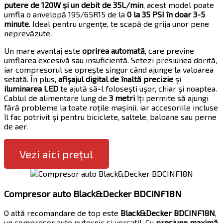
putere de 120W și un debit de 35L/min
, acest model poate
umfla o anvelopă 195/65R15 de la
0 la 35 PSI în doar 3-5
minute
. Ideal pentru urgențe, te scapă de grija unor pene
neprevăzute.
Un mare avantaj este
oprirea automată
, care previne
umflarea excesivă sau insuficientă. Setezi presiunea dorită,
iar compresorul se oprește singur când ajunge la valoarea
setată. În plus,
afișajul digital de înaltă precizie
și
iluminarea LED
te ajută să-l folosești ușor, chiar și noaptea.
Cablul de alimentare lung de
3 metri
îți permite să ajungi
fără probleme la toate roțile mașinii, iar accesoriile incluse
îl fac potrivit și pentru biciclete, saltele, baloane sau perne
de aer.
Vezi aici prețul
Compresor auto Black&Decker BDCINF18N
O altă recomandare de top este
Black&Decker BDCINF18N
,
un compresor auto puternic și versatil. Cu
presiune maximă