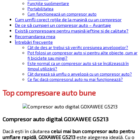
Funcțiile suplimentare
Portabilitatea
Cum funcționează un compresor auto
Cum umfli corect roțile de la mașină cu un compresor
De ce să cumperi un compresor auto – Avantaje
Există compresoare pentru mașină ieftine și de calitate?
Recomandarea mea
Întrebări frecvente
Cât de des ar trebui să verific presiunea anvelopelor?
Pot folosi un compresor auto și pentru alte obiecte, cum ar
fi biciclete sau mingi?
Este normal ca un compresor auto să se încălzească în
timpul utilizării?
Cât durează să umflu o anvelopă cu un compresor auto?
Ce fac dacă compresorul auto nu mai funcționează?
Top compresoare auto bune
Compresor auto digital GOXAWEE G5213
Dacă ești în căutarea
celui mai bun compresor auto pentru
umflare rapidă
,
GOXAWEE G5213
este alegerea ideală. Cu o