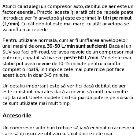
Atunci când alegi un compresor auto, debitul de aer este un
factor esențial. Practic, acesta îți arată cât de repede poate
introduce aer în anvelopă și este exprimat în
litri pe minut
(L/min)
. Cu cât debitul este mai mare, cu atât anvelopa se
va umfla mai repede.
Pentru utilizare normală, cum ar fi umflarea anvelopelor
unei mașini de oraș,
30-50 L/min sunt suficienți
. Dacă ai un
SUV sau faci off-road, vei avea nevoie de un compresor mai
puternic, capabil să livreze
peste 60 L/min
. Modelele mai
slabe pot avea nevoie de 10-15 minute pentru a umfla
complet o roată, în timp ce cele mai puternice pot face
acest lucru în doar 3-5 minute.
Un detaliu important este să verifici dacă debitul de aer
este constant, mai ales dacă ai nevoie să umfli mai multe
roți la rând. Unele modele tind să piardă putere pe măsură
ce sunt utilizate mai mult timp.
Accesoriile
Un compresor auto bun trebuie să vină echipat cu accesorii
care să îți ușureze utilizarea. Unul dintre cele mai