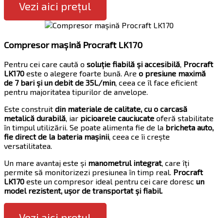
Vezi aici prețul
Compresor mașină Procraft LK170
Pentru cei care caută o
soluție fiabilă și accesibilă
,
Procraft
LK170
este o alegere foarte bună. Are
o presiune maximă
de 7 bari și un debit de 35L/min
, ceea ce îl face eficient
pentru majoritatea tipurilor de anvelope.
Este construit
din materiale de calitate, cu o carcasă
metalică durabilă
, iar
picioarele cauciucate
oferă stabilitate
în timpul utilizării. Se poate alimenta fie de la
bricheta auto,
fie direct de la bateria mașinii
, ceea ce îi crește
versatilitatea.
Un mare avantaj este și
manometrul integrat
, care îți
permite să monitorizezi presiunea în timp real.
Procraft
LK170
este un compresor ideal pentru cei care doresc
un
model rezistent, ușor de transportat și fiabil.
Vezi aici prețul