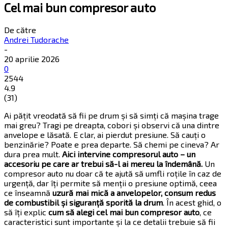
Cel mai bun compresor auto
De către
Andrei Tudorache
-
20 aprilie 2026
0
2544
4.9
(
31
)
Ai pățit vreodată să fii pe drum și să simți că mașina trage
mai greu? Tragi pe dreapta, cobori și observi că una dintre
anvelope e lăsată. E clar, ai pierdut presiune. Să cauți o
benzinărie? Poate e prea departe. Să chemi pe cineva? Ar
dura prea mult.
Aici intervine compresorul auto – un
accesoriu pe care ar trebui să-l ai mereu la îndemână.
Un
compresor auto nu doar că te ajută să umfli roțile în caz de
urgență, dar îți permite să menții o presiune optimă, ceea
ce înseamnă
uzură mai mică a anvelopelor, consum redus
de combustibil și siguranță sporită la drum
. În acest ghid, o
să îți explic
cum să alegi cel mai bun compresor auto
, ce
caracteristici sunt importante și la ce detalii trebuie să fii