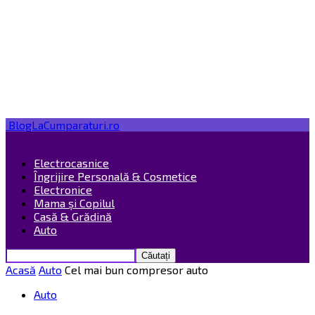
BlogLaCumparaturi.ro
Electrocasnice
Îngrijire Personală & Cosmetice
Electronice
Mama și Copilul
Casă & Grădină
Auto
Acasă
Auto
Cel mai bun compresor auto
Auto