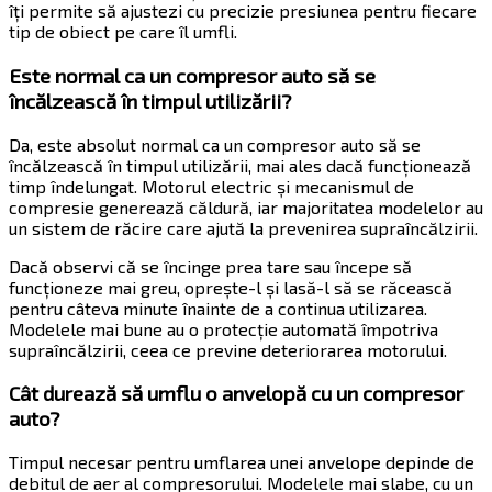
îți permite să ajustezi cu precizie presiunea pentru fiecare
tip de obiect pe care îl umfli.
Este normal ca un compresor auto să se
încălzească în timpul utilizării?
Da, este absolut normal ca un compresor auto să se
încălzească în timpul utilizării, mai ales dacă funcționează
timp îndelungat. Motorul electric și mecanismul de
compresie generează căldură, iar majoritatea modelelor au
un sistem de răcire care ajută la prevenirea supraîncălzirii.
Dacă observi că se încinge prea tare sau începe să
funcționeze mai greu, oprește-l și lasă-l să se răcească
pentru câteva minute înainte de a continua utilizarea.
Modelele mai bune au o protecție automată împotriva
supraîncălzirii, ceea ce previne deteriorarea motorului.
Cât durează să umflu o anvelopă cu un compresor
auto?
Timpul necesar pentru umflarea unei anvelope depinde de
debitul de aer al compresorului. Modelele mai slabe, cu un