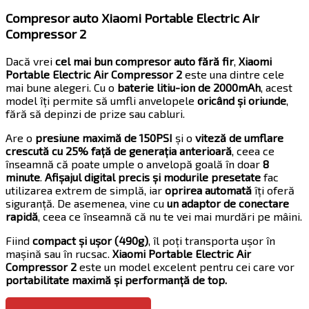
Compresor auto Xiaomi Portable Electric Air
Compressor 2
Dacă vrei
cel mai bun compresor auto fără fir
,
Xiaomi
Portable Electric Air Compressor 2
este una dintre cele
mai bune alegeri. Cu o
baterie litiu-ion de 2000mAh
, acest
model îți permite să umfli anvelopele
oricând și oriunde
,
fără să depinzi de prize sau cabluri.
Are o
presiune maximă de 150PSI
și o
viteză de umflare
crescută cu 25% față de generația anterioară
, ceea ce
înseamnă că poate umple o anvelopă goală în doar
8
minute
.
Afișajul digital precis și modurile presetate
fac
utilizarea extrem de simplă, iar
oprirea automată
îți oferă
siguranță. De asemenea, vine cu
un adaptor de conectare
rapidă
, ceea ce înseamnă că nu te vei mai murdări pe mâini.
Fiind
compact și ușor (490g)
, îl poți transporta ușor în
mașină sau în rucsac.
Xiaomi Portable Electric Air
Compressor 2
este un model excelent pentru cei care vor
portabilitate maximă și performanță de top.