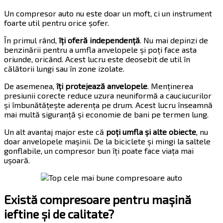
Un compresor auto nu este doar un moft, ci un instrument
foarte util pentru orice șofer.
În primul rând,
îți oferă independență
. Nu mai depinzi de
benzinării pentru a umfla anvelopele și poți face asta
oriunde, oricând. Acest lucru este deosebit de util în
călătorii lungi sau în zone izolate.
De asemenea,
îți protejează anvelopele
. Menținerea
presiunii corecte reduce uzura neuniformă a cauciucurilor
și îmbunătățește aderența pe drum. Acest lucru înseamnă
mai multă siguranță și economie de bani pe termen lung.
Un alt avantaj major este că
poți umfla și alte obiecte
, nu
doar anvelopele mașinii. De la biciclete și mingi la saltele
gonflabile, un compresor bun îți poate face viața mai
ușoară.
Există compresoare pentru mașină
ieftine și de calitate?