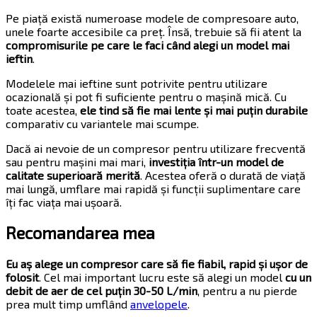
Pe piață există numeroase modele de compresoare auto,
unele foarte accesibile ca preț. Însă, trebuie să fii atent la
compromisurile pe care le faci când alegi un model mai
ieftin
.
Modelele mai ieftine sunt potrivite pentru utilizare
ocazională și pot fi suficiente pentru o mașină mică. Cu
toate acestea,
ele tind să fie mai lente și mai puțin durabile
comparativ cu variantele mai scumpe.
Dacă ai nevoie de un compresor pentru utilizare frecventă
sau pentru mașini mai mari,
investiția într-un model de
calitate superioară merită
. Acestea oferă o durată de viață
mai lungă, umflare mai rapidă și funcții suplimentare care
îți fac viața mai ușoară.
Recomandarea mea
Eu aș alege un compresor care să fie fiabil, rapid și ușor de
folosit
. Cel mai important lucru este să alegi un model
cu un
debit de aer de cel puțin 30-50 L/min
, pentru a nu pierde
prea mult timp umflând
anvelopele
.