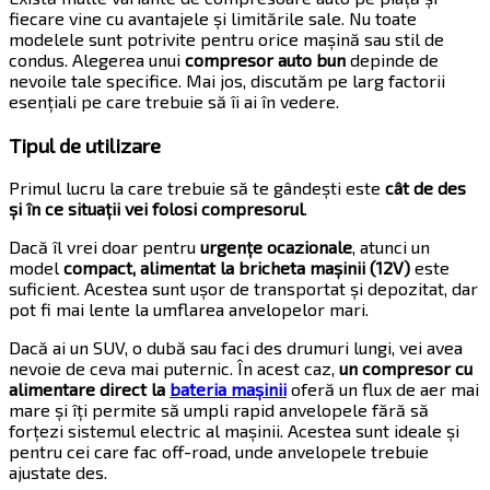
fiecare vine cu avantajele și limitările sale. Nu toate
modelele sunt potrivite pentru orice mașină sau stil de
condus. Alegerea unui
compresor auto bun
depinde de
nevoile tale specifice. Mai jos, discutăm pe larg factorii
esențiali pe care trebuie să îi ai în vedere.
Tipul de utilizare
Primul lucru la care trebuie să te gândești este
cât de des
și în ce situații vei folosi compresorul
.
Dacă îl vrei doar pentru
urgențe ocazionale
, atunci un
model
compact, alimentat la bricheta mașinii (12V)
este
suficient. Acestea sunt ușor de transportat și depozitat, dar
pot fi mai lente la umflarea anvelopelor mari.
Dacă ai un SUV, o dubă sau faci des drumuri lungi, vei avea
nevoie de ceva mai puternic. În acest caz,
un compresor cu
alimentare direct la
bateria mașinii
oferă un flux de aer mai
mare și îți permite să umpli rapid anvelopele fără să
forțezi sistemul electric al mașinii. Acestea sunt ideale și
pentru cei care fac off-road, unde anvelopele trebuie
ajustate des.