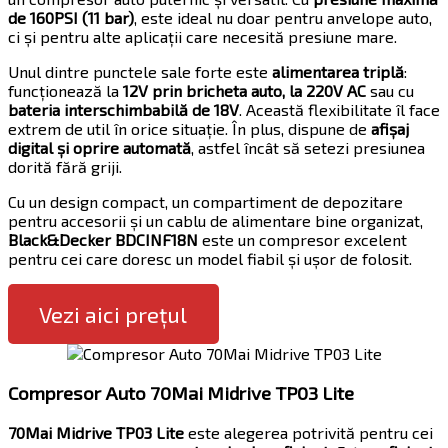
de 160PSI (11 bar)
, este ideal nu doar pentru anvelope auto,
ci și pentru alte aplicații care necesită presiune mare.
Unul dintre punctele sale forte este
alimentarea triplă
:
funcționează la
12V prin bricheta auto, la 220V AC
sau cu
bateria interschimbabilă de 18V
. Această flexibilitate îl face
extrem de util în orice situație. În plus, dispune de
afișaj
digital și oprire automată
, astfel încât să setezi presiunea
dorită fără griji.
Cu un design compact, un compartiment de depozitare
pentru accesorii și un cablu de alimentare bine organizat,
Black&Decker BDCINF18N
este un compresor excelent
pentru cei care doresc un model fiabil și ușor de folosit.
Vezi aici prețul
Compresor Auto 70Mai Midrive TP03 Lite
70Mai Midrive TP03 Lite
este alegerea potrivită pentru cei