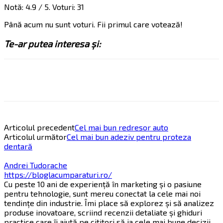
Notă:
4.9
/ 5. Voturi:
31
Până acum nu sunt voturi. Fii primul care votează!
Te-ar putea interesa și:
Articolul precedent
Cel mai bun redresor auto
Articolul următor
Cel mai bun adeziv pentru proteza
dentară
Andrei Tudorache
https://bloglacumparaturi.ro/
Cu peste 10 ani de experiență în marketing și o pasiune
pentru tehnologie, sunt mereu conectat la cele mai noi
tendințe din industrie. Îmi place să explorez și să analizez
produse inovatoare, scriind recenzii detaliate și ghiduri
practice care îi ajută pe cititori să ia cele mai bune decizii