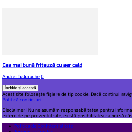
Cea mai bună friteuză cu aer cald
Andrei Tudorache
0
Acest site folosește fișiere de tip cookie. Dacă continui naviga
Politică cookie-uri
Disclaimer! Nu ne asumăm responsabilitatea pentru informațiil
extern de pe prezentul site, există posibilitatea ca noi să c
Politica de Confidentialitate
Termeni și Condiții