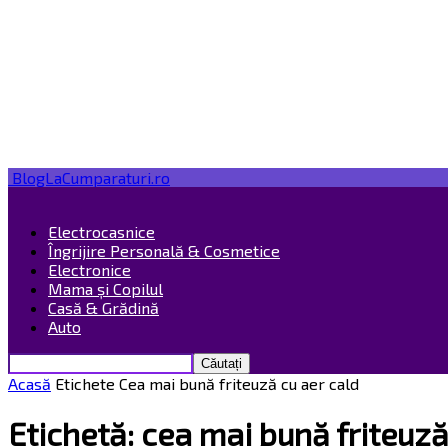
BlogLaCumparaturi.ro
Electrocasnice
Îngrijire Personală & Cosmetice
Electronice
Mama și Copilul
Casă & Grădină
Auto
Acasă
Etichete
Cea mai bună friteuză cu aer cald
Etichetă: cea mai bună friteuză