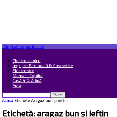
BlogLaCumparaturi.ro
Electrocasnice
Îngrijire Personală & Cosmetice
Electronice
Mama și Copilul
Casă & Grădină
Auto
Acasă
Etichete
Aragaz bun și ieftin
Etichetă: aragaz bun și ieftin