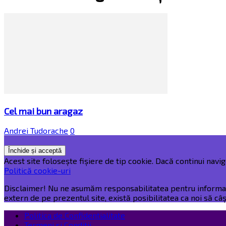
Cel mai bun aragaz
Andrei Tudorache
0
Acest site folosește fișiere de tip cookie. Dacă continui naviga
Politică cookie-uri
Disclaimer! Nu ne asumăm responsabilitatea pentru informațiil
extern de pe prezentul site, există posibilitatea ca noi să c
Politica de Confidentialitate
Termeni și Condiții