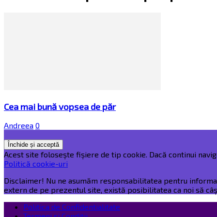
Cea mai bună vopsea de păr
Andreea
0
Acest site folosește fișiere de tip cookie. Dacă continui naviga
Politică cookie-uri
Disclaimer! Nu ne asumăm responsabilitatea pentru informațiil
extern de pe prezentul site, există posibilitatea ca noi să c
Politica de Confidentialitate
Termeni și Condiții