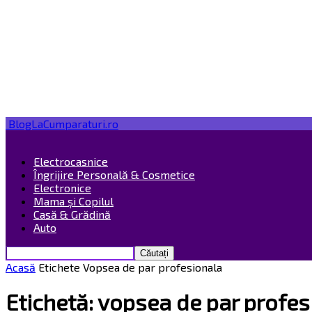
BlogLaCumparaturi.ro
Electrocasnice
Îngrijire Personală & Cosmetice
Electronice
Mama și Copilul
Casă & Grădină
Auto
Acasă
Etichete
Vopsea de par profesionala
Etichetă: vopsea de par profes