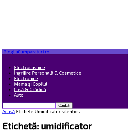
BlogLaCumparaturi.ro
Electrocasnice
Îngrijire Personală & Cosmetice
Electronice
Mama și Copilul
Casă & Grădină
Auto
Acasă
Etichete
Umidificator silențios
Etichetă: umidificator