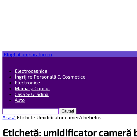
BlogLaCumparaturi.ro
Electrocasnice
Îngrijire Personală & Cosmetice
Electronice
Mama și Copilul
Casă & Grădină
Auto
Acasă
Etichete
Umidificator cameră bebeluș
Etichetă: umidificator cameră 