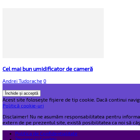
Cel mai bun umidificator de cameră
Andrei Tudorache
0
Acest site folosește fișiere de tip cookie. Dacă continui naviga
Politică cookie-uri
Disclaimer! Nu ne asumăm responsabilitatea pentru informațiil
extern de pe prezentul site, există posibilitatea ca noi să c
Politica de Confidentialitate
Termeni și Condiții