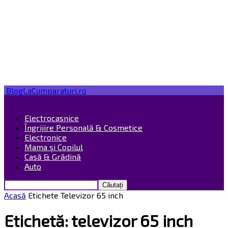
BlogLaCumparaturi.ro
Electrocasnice
Îngrijire Personală & Cosmetice
Electronice
Mama și Copilul
Casă & Grădină
Auto
Acasă
Etichete
Televizor 65 inch
Etichetă: televizor 65 inch