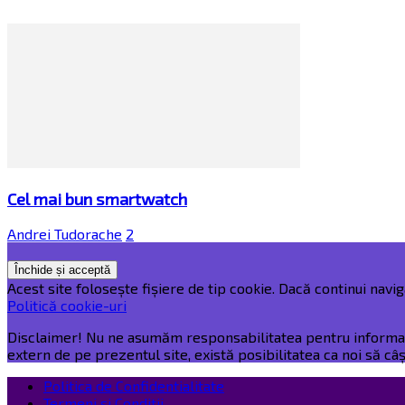
Cel mai bun smartwatch
Andrei Tudorache
2
Acest site folosește fișiere de tip cookie. Dacă continui naviga
Politică cookie-uri
Disclaimer! Nu ne asumăm responsabilitatea pentru informațiil
extern de pe prezentul site, există posibilitatea ca noi să c
Politica de Confidentialitate
Termeni și Condiții