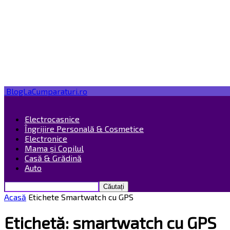
BlogLaCumparaturi.ro
Electrocasnice
Îngrijire Personală & Cosmetice
Electronice
Mama și Copilul
Casă & Grădină
Auto
Acasă
Etichete
Smartwatch cu GPS
Etichetă: smartwatch cu GPS