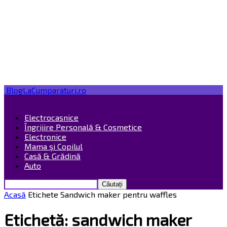
BlogLaCumparaturi.ro
Electrocasnice
Îngrijire Personală & Cosmetice
Electronice
Mama și Copilul
Casă & Grădină
Auto
Acasă
Etichete
Sandwich maker pentru waffles
Etichetă: sandwich maker