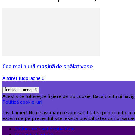
Cea mai bună mașină de spălat vase
Andrei Tudorache
0
Acest site folosește fișiere de tip cookie. Dacă continui naviga
Politică cookie-uri
Disclaimer! Nu ne asumăm responsabilitatea pentru informațiil
extern de pe prezentul site, există posibilitatea ca noi să c
Politica de Confidentialitate
Termeni și Condiții