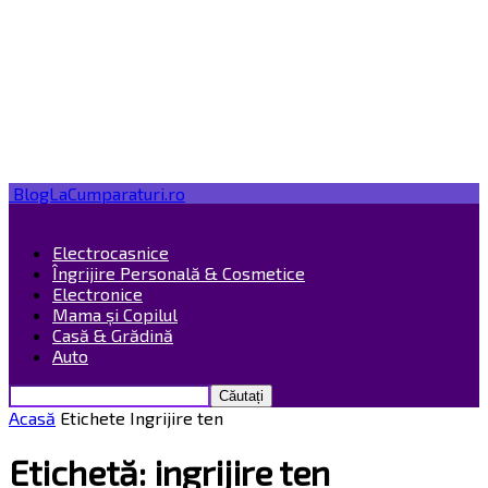
BlogLaCumparaturi.ro
Electrocasnice
Îngrijire Personală & Cosmetice
Electronice
Mama și Copilul
Casă & Grădină
Auto
Acasă
Etichete
Ingrijire ten
Etichetă: ingrijire ten