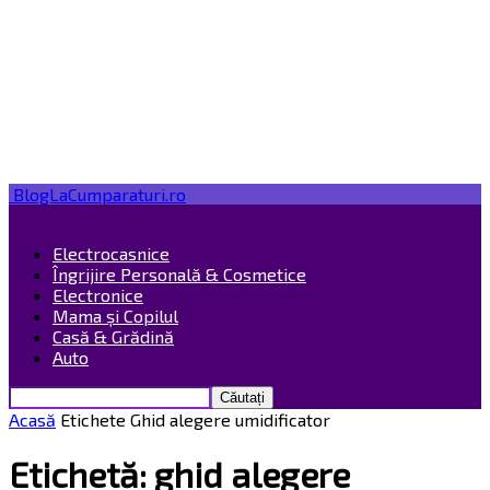
BlogLaCumparaturi.ro
Electrocasnice
Îngrijire Personală & Cosmetice
Electronice
Mama și Copilul
Casă & Grădină
Auto
Acasă
Etichete
Ghid alegere umidificator
Etichetă: ghid alegere