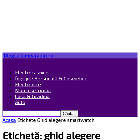
BlogLaCumparaturi.ro
Electrocasnice
Îngrijire Personală & Cosmetice
Electronice
Mama și Copilul
Casă & Grădină
Auto
Acasă
Etichete
Ghid alegere smartwatch
Etichetă: ghid alegere