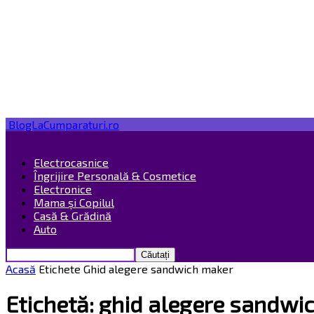
BlogLaCumparaturi.ro
Electrocasnice
Îngrijire Personală & Cosmetice
Electronice
Mama și Copilul
Casă & Grădină
Auto
Acasă
Etichete
Ghid alegere sandwich maker
Etichetă: ghid alegere sandwi