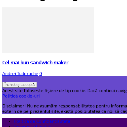
Cel mai bun sandwich maker
Andrei Tudorache
0
Acest site folosește fișiere de tip cookie. Dacă continui naviga
Politică cookie-uri
Disclaimer! Nu ne asumăm responsabilitatea pentru informațiil
extern de pe prezentul site, există posibilitatea ca noi să c
Politica de Confidentialitate
Termeni și Condiții