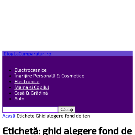
BlogLaCumparaturi.ro
Electrocasnice
Îngrijire Personală & Cosmetice
Electronice
Mama și Copilul
Casă & Grădină
Auto
Acasă
Etichete
Ghid alegere fond de ten
Etichetă: ghid alegere fond de