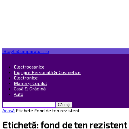
BlogLaCumparaturi.ro
Electrocasnice
Îngrijire Personală & Cosmetice
Electronice
Mama și Copilul
Casă & Grădină
Auto
Acasă
Etichete
Fond de ten rezistent
Etichetă: fond de ten rezistent