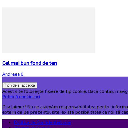
Cel mai bun fond de ten
Andreea
0
Acest site folosește fișiere de tip cookie. Dacă continui naviga
Politică cookie-uri
Disclaimer! Nu ne asumăm responsabilitatea pentru informațiil
extern de pe prezentul site, există posibilitatea ca noi să c
Politica de Confidentialitate
Termeni și Condiții