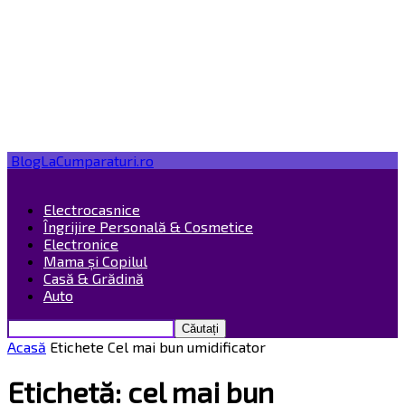
BlogLaCumparaturi.ro
Electrocasnice
Îngrijire Personală & Cosmetice
Electronice
Mama și Copilul
Casă & Grădină
Auto
Acasă
Etichete
Cel mai bun umidificator
Etichetă: cel mai bun