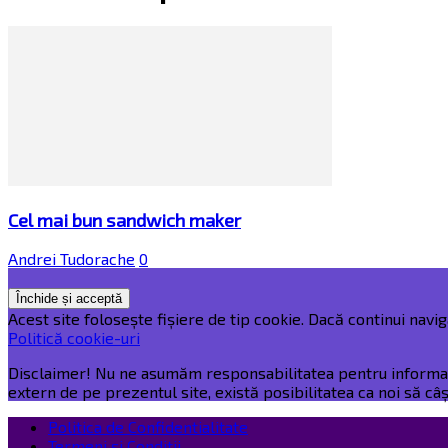
Cel mai bun sandwich maker
Andrei Tudorache
0
Acest site folosește fișiere de tip cookie. Dacă continui naviga
Politică cookie-uri
Disclaimer! Nu ne asumăm responsabilitatea pentru informațiil
extern de pe prezentul site, există posibilitatea ca noi să c
Politica de Confidentialitate
Termeni și Condiții