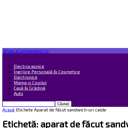
BlogLaCumparaturi.ro
Electrocasnice
Îngrijire Personală & Cosmetice
Electronice
Mama și Copilul
Casă & Grădină
Auto
Acasă
Etichete
Aparat de făcut sandwich-uri calde
Etichetă: aparat de făcut sand