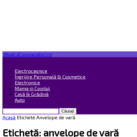
BlogLaCumparaturi.ro
Electrocasnice
Îngrijire Personală & Cosmetice
Electronice
Mama și Copilul
Casă & Grădină
Auto
Acasă
Etichete
Anvelope de vară
Etichetă: anvelope de vară