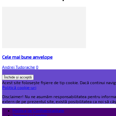
Cele mai bune anvelope
Andrei Tudorache
0
Acest site folosește fișiere de tip cookie. Dacă continui naviga
Politică cookie-uri
Disclaimer! Nu ne asumăm responsabilitatea pentru informațiil
extern de pe prezentul site, există posibilitatea ca noi să c
Politica de Confidentialitate
Termeni și Condiții