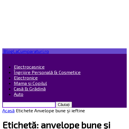
BlogLaCumparaturi.ro
Electrocasnice
Îngrijire Personală & Cosmetice
Electronice
Mama și Copilul
Casă & Grădină
Auto
Acasă
Etichete
Anvelope bune și ieftine
Etichetă: anvelope bune și