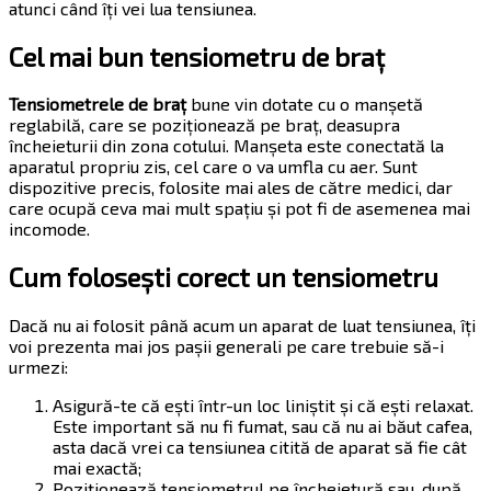
atunci când îți vei lua tensiunea.
Cel mai bun tensiometru de braț
Tensiometrele de braț
bune vin dotate cu o manșetă
reglabilă, care se poziționează pe braț, deasupra
încheieturii din zona cotului. Manșeta este conectată la
aparatul propriu zis, cel care o va umfla cu aer. Sunt
dispozitive precis, folosite mai ales de către medici, dar
care ocupă ceva mai mult spațiu și pot fi de asemenea mai
incomode.
Cum folosești corect un tensiometru
Dacă nu ai folosit până acum un aparat de luat tensiunea, îți
voi prezenta mai jos pașii generali pe care trebuie să-i
urmezi:
Asigură-te că ești într-un loc liniștit și că ești relaxat.
Este important să nu fi fumat, sau că nu ai băut cafea,
asta dacă vrei ca tensiunea citită de aparat să fie cât
mai exactă;
Poziționează tensiometrul pe încheietură sau, după