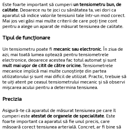
Este foarte important să cumperi
un tensiometru bun, de
calitate
. Deoarece nu te joci cu sănătatea ta, vei dori ca
aparatul să indice valorile tensiunii tale într-un mod corect.
Mai jos vei găsi mai multe criterii de care poți ține cont
pentru a alege un aparat de măsurat tensiunea de calitate.
Tipul de funcționare
Un tensiometru poate fi
mecanic sau electronic
. În ziua de
azi, mai toată lumea optează pentru tensiometrele
electronice, deoarece acestea fac totul automat și sunt
mult mai ușor de citit de către oricine.
Tensiometrele
mecanice implică mai multe cunoștințe din partea
utilizatorului și sunt mai dificil de utilizat. Practic, trebuie să
te uiți atent pe ceasul tensiometrului mecanic și să observi
mișcarea acului pentru a determina tensiunea.
Precizia
Asigură-te că aparatul de măsurat tensiunea pe care îl
cumperi este
atestat de organele de specialitate
. Este
foarte important ca aparatul să fie unul precis, care
măsoară corect tensiunea arterială. Concret, ar fi bine să