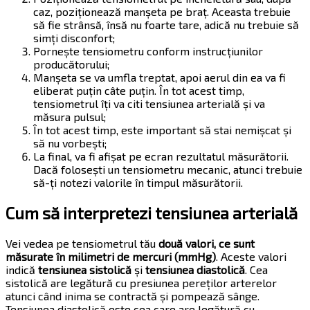
caz, poziționează manșeta pe braț. Aceasta trebuie
să fie strânsă, însă nu foarte tare, adică nu trebuie să
simți disconfort;
Pornește tensiometru conform instrucțiunilor
producătorului;
Manșeta se va umfla treptat, apoi aerul din ea va fi
eliberat puțin câte puțin. În tot acest timp,
tensiometrul îți va citi tensiunea arterială și va
măsura pulsul;
În tot acest timp, este important să stai nemișcat și
să nu vorbești;
La final, va fi afișat pe ecran rezultatul măsurătorii.
Dacă folosești un tensiometru mecanic, atunci trebuie
să-ți notezi valorile în timpul măsurătorii.
Cum să interpretezi tensiunea arterială
Vei vedea pe tensiometrul tău
două valori, ce sunt
măsurate în milimetri de mercuri (mmHg)
. Aceste valori
indică
tensiunea sistolică
și
tensiunea diastolică
. Cea
sistolică are legătură cu presiunea pereților arterelor
atunci când inima se contractă și pompează sânge.
Tensiunea diastolică este cea care are legătură cu