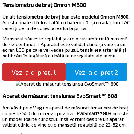
Tensiometru de braț Omron M300
Un alt
tensiometru de braț bun este modelul Omron M300.
Acesta poate fi folosit atât cu baterii, cât și cu adaptorul AC
care îți permite conectarea lui la priză.
Manșonul său este reglabil și are o circumferință maximă
de 42 centimetri. Aparatul este validat clinic și vine cu un
ecran LCD pe care vei vedea pulsul, tensiunea arterială și
notificări în legătură cu bătăile neregulate ale inimii.
Vezi aici prețul
Vezi aici preț 2
Aparat de măsurat tensiunea EvoSmart™ 808
Am găsit pe eMag un aparat de măsurat tensiunea de braț
cu peste 500 de recenzii pozitive.
EvoSmart™ 808
nu este
un model foarte cunoscut, însă vorbim despre un aparat
validat clinic, ce vine cu o manșetă reglabilă de 22-32 cm.