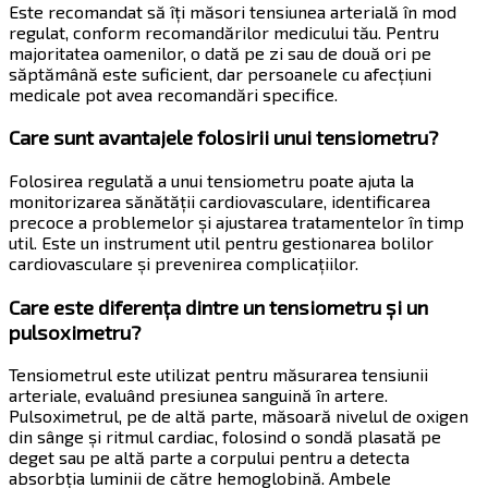
Este recomandat să îți măsori tensiunea arterială în mod
regulat, conform recomandărilor medicului tău. Pentru
majoritatea oamenilor, o dată pe zi sau de două ori pe
săptămână este suficient, dar persoanele cu afecțiuni
medicale pot avea recomandări specifice.
Care sunt avantajele folosirii unui tensiometru?
Folosirea regulată a unui tensiometru poate ajuta la
monitorizarea sănătății cardiovasculare, identificarea
precoce a problemelor și ajustarea tratamentelor în timp
util. Este un instrument util pentru gestionarea bolilor
cardiovasculare și prevenirea complicațiilor.
Care este diferența dintre un tensiometru și un
pulsoximetru?
Tensiometrul este utilizat pentru măsurarea tensiunii
arteriale, evaluând presiunea sanguină în artere.
Pulsoximetrul, pe de altă parte, măsoară nivelul de oxigen
din sânge și ritmul cardiac, folosind o sondă plasată pe
deget sau pe altă parte a corpului pentru a detecta
absorbția luminii de către hemoglobină. Ambele