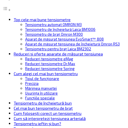
Top cele mai bune tensiometre
Tensiometru automat OMRON M3
Tensiometru de încheietură Laica BM1006
Tensiometru de braț Omron M300
Aparat de măsurat tensiunea EvoSmart™ 808
Aparat de măsurat tensiunea de încheietură Omron RS3
Tensiometru pentru braț Laica BM2302
Reduceri și oferte aparate de măsurat tensiunea
Reduceri tensiometre eMag
Reduceri tensiometre Dr.Max
Reduceri tensiometre Spring
Cum alegi cel mai bun tensiometru
Tipul de funcționare
Precizia
Mărimea manșetei
Ușurința în utilizare
Funcțiile speciale
Tensiometru de încheietură bun
Cel mai bun tensiometru de braț
Cum folosești corect un tensiometru
Cum să interpretezi tensiunea arterială
Tensiometru ieftin și bun?