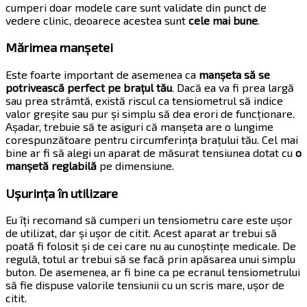
cumperi doar modele care sunt validate din punct de
vedere clinic, deoarece acestea sunt
cele mai bune
.
Mărimea manșetei
Este foarte important de asemenea ca
manșeta să se
potrivească perfect pe brațul tău
. Dacă ea va fi prea largă
sau prea strâmtă, există riscul ca tensiometrul să indice
valor greșite sau pur și simplu să dea erori de funcționare.
Așadar, trebuie să te asiguri că manșeta are o lungime
corespunzătoare pentru circumferința brațului tău. Cel mai
bine ar fi să alegi un aparat de măsurat tensiunea dotat cu
o
manșetă reglabilă
pe dimensiune.
Ușurința în utilizare
Eu îți recomand să cumperi un tensiometru care este ușor
de utilizat, dar și ușor de citit. Acest aparat ar trebui să
poată fi folosit și de cei care nu au cunoștințe medicale. De
regulă, totul ar trebui să se facă prin apăsarea unui simplu
buton. De asemenea, ar fi bine ca pe ecranul tensiometrului
să fie dispuse valorile tensiunii cu un scris mare, ușor de
citit.