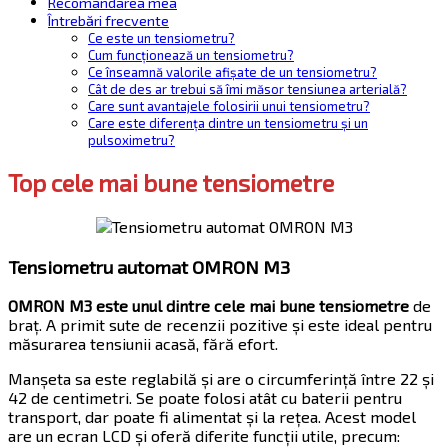
Recomandarea mea
Întrebări frecvente
Ce este un tensiometru?
Cum funcționează un tensiometru?
Ce înseamnă valorile afișate de un tensiometru?
Cât de des ar trebui să îmi măsor tensiunea arterială?
Care sunt avantajele folosirii unui tensiometru?
Care este diferența dintre un tensiometru și un
pulsoximetru?
Top cele mai bune tensiometre
Tensiometru automat OMRON M3
OMRON M3 este unul dintre cele mai bune tensiometre
de
braț. A primit sute de recenzii pozitive și este ideal pentru
măsurarea tensiunii acasă, fără efort.
Manșeta sa este reglabilă și are o circumferință între 22 și
42 de centimetri. Se poate folosi atât cu baterii pentru
transport, dar poate fi alimentat și la rețea. Acest model
are un ecran LCD și oferă diferite funcții utile, precum: