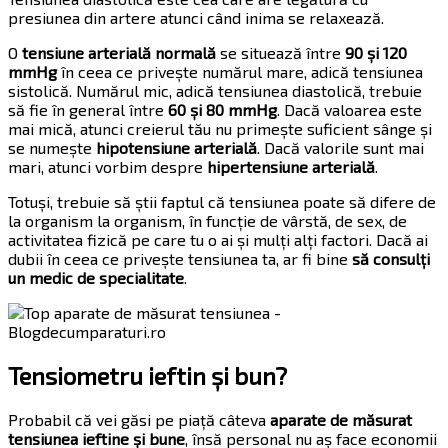
presiunea din artere atunci când inima se relaxează.
O
tensiune arterială normală
se situează între
90 și 120
mmHg
în ceea ce privește numărul mare, adică tensiunea
sistolică. Numărul mic, adică tensiunea diastolică, trebuie
să fie în general între
60 și 80 mmHg
. Dacă valoarea este
mai mică, atunci creierul tău nu primește suficient sânge și
se numește
hipotensiune arterială
. Dacă valorile sunt mai
mari, atunci vorbim despre
hipertensiune arterială
.
Totuși, trebuie să știi faptul că tensiunea poate să difere de
la organism la organism, în funcție de vârstă, de sex, de
activitatea fizică pe care tu o ai și mulți alți factori. Dacă ai
dubii în ceea ce privește tensiunea ta, ar fi bine
să consulți
un medic de specialitate
.
Tensiometru ieftin și bun?
Probabil că vei găsi pe piață câteva
aparate de măsurat
tensiunea ieftine și bune
, însă personal nu aș face economii