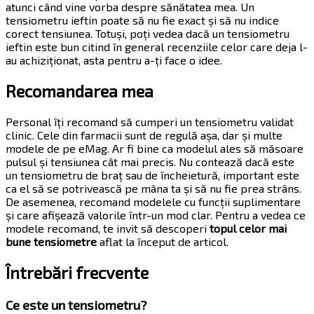
atunci când vine vorba despre sănătatea mea. Un
tensiometru ieftin poate să nu fie exact și să nu indice
corect tensiunea. Totuși, poți vedea dacă un tensiometru
ieftin este bun citind în general recenziile celor care deja l-
au achiziționat, asta pentru a-ți face o idee.
Recomandarea mea
Personal îți recomand să cumperi un tensiometru validat
clinic. Cele din farmacii sunt de regulă așa, dar și multe
modele de pe eMag. Ar fi bine ca modelul ales să măsoare
pulsul și tensiunea cât mai precis. Nu contează dacă este
un tensiometru de braț sau de încheietură, important este
ca el să se potrivească pe mâna ta și să nu fie prea strâns.
De asemenea, recomand modelele cu funcții suplimentare
și care afișează valorile într-un mod clar. Pentru a vedea ce
modele recomand, te invit să descoperi
topul celor mai
bune tensiometre
aflat la început de articol.
Întrebări frecvente
Ce este un tensiometru?