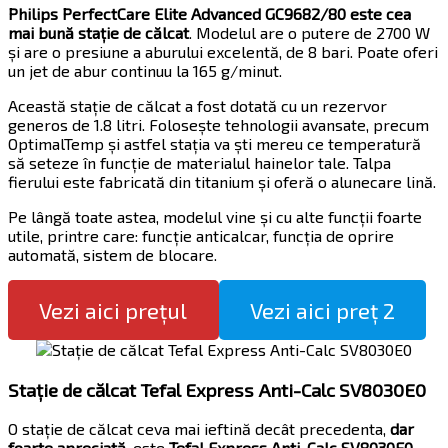
Philips PerfectCare Elite Advanced GC9682/80
este cea
mai bună stație de călcat
. Modelul are o putere de 2700 W
și are o presiune a aburului excelentă, de 8 bari. Poate oferi
un jet de abur continuu la 165 g/minut.
Această stație de călcat a fost dotată cu un rezervor
generos de 1.8 litri. Folosește tehnologii avansate, precum
OptimalTemp și astfel stația va ști mereu ce temperatură
să seteze în funcție de materialul hainelor tale. Talpa
fierului este fabricată din titanium și oferă o alunecare lină.
Pe lângă toate astea, modelul vine și cu alte funcții foarte
utile, printre care: funcție anticalcar, funcția de oprire
automată, sistem de blocare.
Vezi aici prețul
Vezi aici preț 2
Stație de călcat Tefal Express Anti-Calc SV8030E0
O stație de călcat ceva mai ieftină decât precedenta,
dar
foarte apreciată
, este
Tefal Express Anti-Calc SV8030E0
.