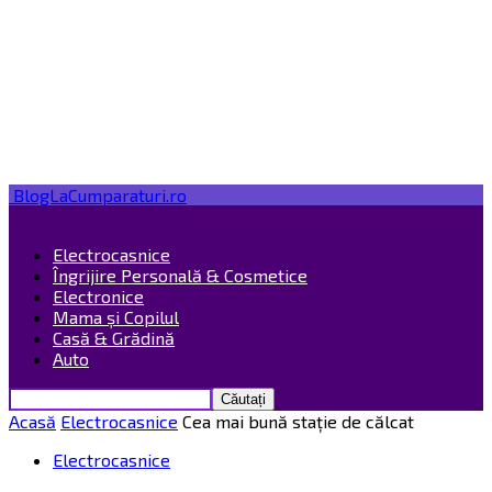
BlogLaCumparaturi.ro
Electrocasnice
Îngrijire Personală & Cosmetice
Electronice
Mama și Copilul
Casă & Grădină
Auto
Acasă
Electrocasnice
Cea mai bună stație de călcat
Electrocasnice