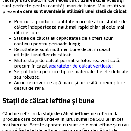
sunt perfecte pentru cantități mari de haine. Mai jos îți voi
prezenta
care sunt avantajele utilizării unei stații de călcat
:
Pentru că produc o cantitate mare de abur, stațiile de
călcat îndepărtează mult mai rapid chiar și cele mai
dificile cute;
Stațiile de călcat au capacitatea de a oferi abur
continuu pentru perioade lungi;
Rezultatele sunt mult mai bune decât în cazul
utilizării unui fier de călcat;
Multe stații de călcat permit și folosirea verticală,
precum în cazul
aparatelor de călcat verticale
;
Se pot folosi pe orice tip de materiale, fie ele delicate
sau robuste;
Au un rezervor de apă mare și necesită o reumplere
destul de rară.
Stații de călcat ieftine și bune
Când ne referim la
stații de călcat ieftine
, ne referim la
produse care costă undeva în jurul sumei de 500 lei în cel
mai bun caz. Aceste aparate nu sunt cele mai ieftine și nu au
cum să fie la fel de ieftine precum un fier de călcat, de