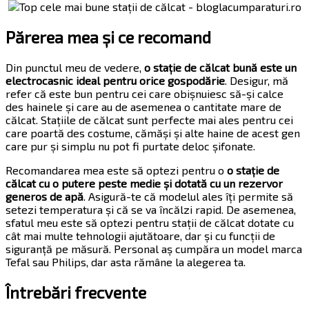
Părerea mea și ce recomand
Din punctul meu de vedere,
o stație de călcat bună este un
electrocasnic ideal pentru orice gospodărie
. Desigur, mă
refer că este bun pentru cei care obișnuiesc să-și calce
des hainele și care au de asemenea o cantitate mare de
călcat. Stațiile de călcat sunt perfecte mai ales pentru cei
care poartă des costume, cămăși și alte haine de acest gen
care pur și simplu nu pot fi purtate deloc șifonate.
Recomandarea mea este să optezi pentru o
o stație de
călcat cu o putere peste medie și dotată cu un rezervor
generos de apă
. Asigură-te că modelul ales îți permite să
setezi temperatura și că se va încălzi rapid. De asemenea,
sfatul meu este să optezi pentru stații de călcat dotate cu
cât mai multe tehnologii ajutătoare, dar și cu funcții de
siguranță pe măsură. Personal aș cumpăra un model marca
Tefal sau Philips, dar asta rămâne la alegerea ta.
Întrebări frecvente