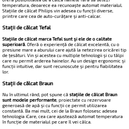
temperatura, deoarece ea recunoaște automat materialul.
Stațiile de călcat Philips vin adesea cu funcții diverse,
printre care cea de auto-curățare și anti-calcar.
Stații de călcat Tefal
Stațiile de călcat marca Tefal sunt și ele de o calitate
superioară
. Oferă o experiență de călcat excelentă, cu o
presiune mare a aburului care ajută la netezirea oricărei tip
de țesături. Vin și acestea cu multiple tehnologii și cu tălpi
care nu permit arderea hainelor. Au un design ergonomic și
funcții intuitive, dar sunt recunoscute și pentru fiabilitatea
lor.
Stații de călcat Braun
Nu în ultimul rând, pot spune că
stațiile de călcat Braun
sunt modele performante
, proiectate cu rezervoare
generoasă de apă și cu funcții ce permit utilizarea
constantă. Ba mai mult, cei de la Braun folosesc adesea
tehnologia iCare, cea care ajustează automat temperatura
în funcție de materialul pe care îl vei călca.