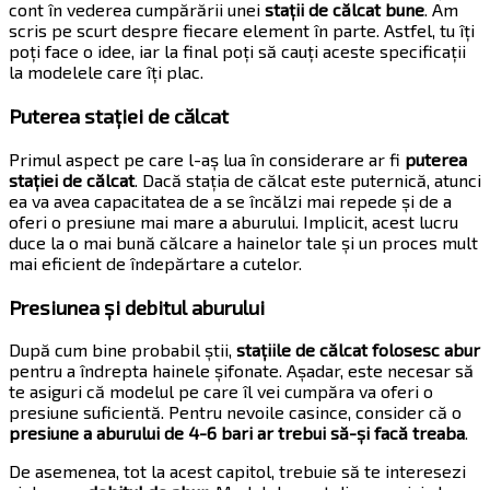
cont în vederea cumpărării unei
stații de călcat bune
. Am
scris pe scurt despre fiecare element în parte. Astfel, tu îți
poți face o idee, iar la final poți să cauți aceste specificații
la modelele care îți plac.
Puterea stației de călcat
Primul aspect pe care l-aș lua în considerare ar fi
puterea
stației de călcat
. Dacă stația de călcat este puternică, atunci
ea va avea capacitatea de a se încălzi mai repede și de a
oferi o presiune mai mare a aburului. Implicit, acest lucru
duce la o mai bună călcare a hainelor tale și un proces mult
mai eficient de îndepărtare a cutelor.
Presiunea și debitul aburului
După cum bine probabil știi,
stațiile de călcat folosesc abur
pentru a îndrepta hainele șifonate. Așadar, este necesar să
te asiguri că modelul pe care îl vei cumpăra va oferi o
presiune suficientă. Pentru nevoile casince, consider că o
presiune a aburului de 4-6 bari ar trebui să-și facă treaba
.
De asemenea, tot la acest capitol, trebuie să te interesezi