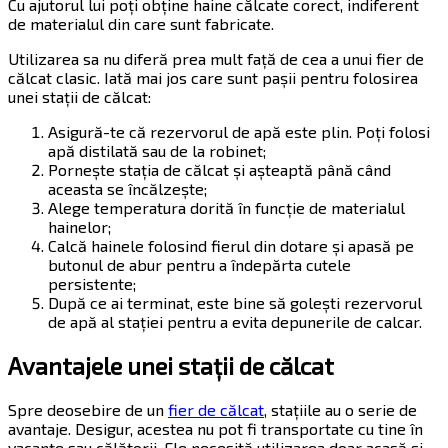
Cu ajutorul lui poți obține haine călcate corect, indiferent
de materialul din care sunt fabricate.
Utilizarea sa nu diferă prea mult față de cea a unui fier de
călcat clasic. Iată mai jos care sunt pașii pentru folosirea
unei stații de călcat:
Asigură-te că rezervorul de apă este plin. Poți folosi
apă distilată sau de la robinet;
Pornește stația de călcat și așteaptă până când
aceasta se încălzește;
Alege temperatura dorită în funcție de materialul
hainelor;
Calcă hainele folosind fierul din dotare și apasă pe
butonul de abur pentru a îndepărta cutele
persistente;
După ce ai terminat, este bine să golești rezervorul
de apă al stației pentru a evita depunerile de calcar.
Avantajele unei stații de călcat
Spre deosebire de un
fier de călcat
, stațiile au o serie de
avantaje. Desigur, acestea nu pot fi transportate cu tine în
vacanțe sau călătorii. Ele necesită utilizarea doar acasă și