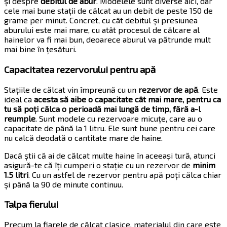
și despre
debitul de abur
. Modelele sunt diverse aici, dar
cele mai bune stații de călcat au un debit de peste 150 de
grame per minut. Concret, cu cât debitul și presiunea
aburului este mai mare, cu atât procesul de călcare al
hainelor va fi mai bun, deoarece aburul va pătrunde mult
mai bine în țesături.
Capacitatea rezervorului pentru apă
Stațiile de călcat vin împreună cu un
rezervor de apă
. Este
ideal ca
acesta să aibe o capacitate cât mai mare, pentru ca
tu să poți călca o perioadă mai lungă de timp, fără a-l
reumple
. Sunt modele cu rezervoare micuțe, care au o
capacitate de până la 1 litru. Ele sunt bune pentru cei care
nu calcă deodată o cantitate mare de haine.
Dacă știi că ai de călcat multe haine în aceeași tură, atunci
asigură-te că îți cumperi o stație cu un rezervor de
minim
1.5 litri
. Cu un astfel de rezervor pentru apă poți călca chiar
și până la 90 de minute continuu.
Talpa fierului
Precum la fiarele de călcat clasice, materialul din care este