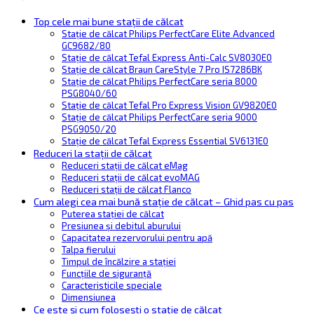
Top cele mai bune stații de călcat
Stație de călcat Philips PerfectCare Elite Advanced
GC9682/80
Stație de călcat Tefal Express Anti-Calc SV8030E0
Stație de călcat Braun CareStyle 7 Pro IS7286BK
Stație de călcat Philips PerfectCare seria 8000
PSG8040/60
Stație de călcat Tefal Pro Express Vision GV9820E0
Stație de călcat Philips PerfectCare seria 9000
PSG9050/20
Stație de călcat Tefal Express Essential SV6131E0
Reduceri la stații de călcat
Reduceri stații de călcat eMag
Reduceri stații de călcat evoMAG
Reduceri stații de călcat Flanco
Cum alegi cea mai bună stație de călcat – Ghid pas cu pas
Puterea stației de călcat
Presiunea și debitul aburului
Capacitatea rezervorului pentru apă
Talpa fierului
Timpul de încălzire a stației
Funcțiile de siguranță
Caracteristicile speciale
Dimensiunea
Ce este și cum folosești o stație de călcat