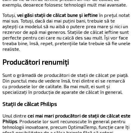
exemplu, deoarece folosesc tehnologii mult mai avansate.
Totuși,
vei găsi stații de călcat bune și ieftine
în prețul notat
mai sus. Totuși, dacă dai mai puțini bani, trebuie să te
aștepți ca modelul să nu aibă o putere prea mare și nici un
rezervor de apă mai generos. Stațiile de călcat ieftine sunt
perfecte pentru cei care nu calcă des sau mult. Își vor face
treaba bine, însă, repet, pretențiile tale trebuie să fie unele
realiste.
Producători renumiți
Sunt o grămadă de producători de stații de călcat pe piață.
Din punctul meu de vedere însă, trei dintre ei se remarcă
cu produsele lor de calitate. Ba mai mult, ei sunt și
specializați în producția de aparate de călcat în general.
Stații de călcat Philips
Unul dintre
cei mai mari producători de stații de călcat este
Philips
. Produsele lor sunt recunoscute în general pentru
tehnologii inovatoare, precum OptimalTemp, funcție care îți
oferă posibilitatea de a călca hainele fără să setezi