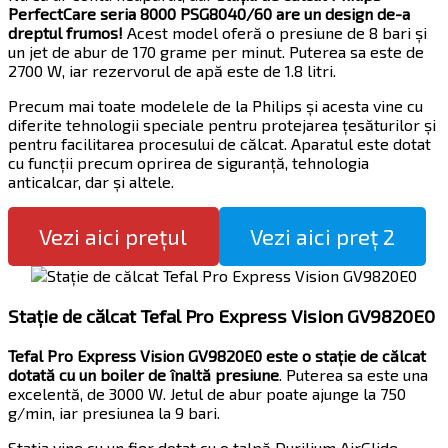
PerfectCare seria 8000 PSG8040/60 are un design de-a
dreptul frumos!
Acest model oferă o presiune de 8 bari și
un jet de abur de 170 grame per minut. Puterea sa este de
2700 W, iar rezervorul de apă este de 1.8 litri.
Precum mai toate modelele de la Philips și acesta vine cu
diferite tehnologii speciale pentru protejarea țesăturilor și
pentru facilitarea procesului de călcat. Aparatul este dotat
cu funcții precum oprirea de siguranță, tehnologia
anticalcar, dar și altele.
Vezi aici prețul
Vezi aici preț 2
Stație de călcat Tefal Pro Express Vision GV9820E0
Tefal Pro Express Vision GV9820E0 este o stație de călcat
dotată cu un boiler de înaltă presiune
. Puterea sa este una
excelentă, de 3000 W. Jetul de abur poate ajunge la 750
g/min, iar presiunea la 9 bari.
Stația vine cu un fier dotat cu o talpă Durilium AirGlide