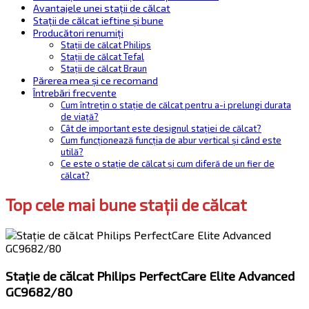
Avantajele unei stații de călcat
Stații de călcat ieftine și bune
Producători renumiți
Stații de călcat Philips
Stații de călcat Tefal
Stații de călcat Braun
Părerea mea și ce recomand
Întrebări frecvente
Cum întrețin o stație de călcat pentru a-i prelungi durata
de viață?
Cât de important este designul stației de călcat?
Cum funcționează funcția de abur vertical și când este
utilă?
Ce este o stație de călcat și cum diferă de un fier de
călcat?
Top cele mai bune stații de călcat
Stație de călcat Philips PerfectCare Elite Advanced
GC9682/80