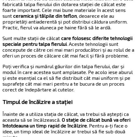
fabricată talpa fierului din dotarea stației de călcat este
foarte important. Cele mai bune materiale în acest sens
sunt
ceramica și tălpile din teflon
, deoarece ele au
proprietăți antiaderentă și pot distribui căldura uniform.
Practic, fierul va aluneca pe haine fără să le ardă.
Sunt multe stații de călcat
care folosesc diferite tehnologii
speciale pentru talpa fierului
. Aceste tehnologii sunt
concepute de către cei mai mari producători și au rolul de a
oferi un proces de călcare cât mai facil și fără probleme.
Poți verifica și numărul găurilor din talpa fierului, dar și
modul în care acestea sunt amplasate. Pe acolo iese aburul
și este esențial ca el să fie distribuit cât mai uniform și pe
suprafețe cât mai mari pentru a te bucura de un proces
corect de îndepărtare al cutelor.
Timpul de încălzire a stației
Înainte de a utiliza stația de călcat, va trebui să aștepți ca
aceasta să se încălzească.
O stație de călcat bună va oferi
întotdeauna un timp rapid de încălzire
. Pentru a-ți face o
idee, un timp ideal de încălzire ar trebui să fie sub două