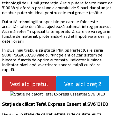
tehnologii de ultimă generație. Are o putere foarte mare de
3100 W și oferă o presiune a aburului de 9 bari, dar și un jet
de abur puternic, ideal pentru cele mai groase țesături.
Datorită tehnologiilor speciale pe care le folosește,
această stație de călcat ajustează automat întreg procesul.
Aici mă refer în special la temperatură, care se va regla în
funcție de material, protejându-l astfel împotriva arderii și
deteriorării.
În plus, mai trebuie să știi că Philips PerfectCare seria
9000 PSG9050/20 vine cu funcție anticalcar, sistem de
blocare, funcția de oprire automată, indicator luminos,
indicator nivel apă, avertizare sonoră, talpă cu răcire
rapidă.
Vezi aici prețul
Vezi aici preț 2
Stație de călcat Tefal Express Essential SV6131E0
Dacă vrei
o stație de călcat ieftină și de calitate, eu îți