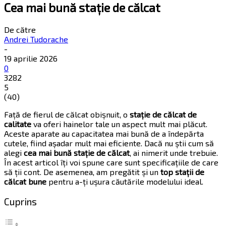
Cea mai bună stație de călcat
De către
Andrei Tudorache
-
19 aprilie 2026
0
3282
5
(
40
)
Față de fierul de călcat obișnuit, o
stație de călcat de
calitate
va oferi hainelor tale un aspect mult mai plăcut.
Aceste aparate au capacitatea mai bună de a îndepărta
cutele, fiind așadar mult mai eficiente. Dacă nu știi cum să
alegi
cea mai bună stație de călcat
, ai nimerit unde trebuie.
În acest articol îți voi spune care sunt specificațiile de care
să ții cont. De asemenea, am pregătit și un
top stații de
călcat bune
pentru a-ți ușura căutările modelului ideal.
Cuprins