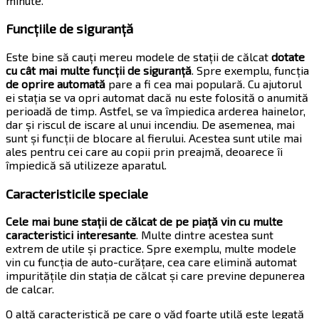
minute.
Funcțiile de siguranță
Este bine să cauți mereu modele de stații de călcat
dotate
cu cât mai multe funcții de siguranță
. Spre exemplu, funcția
de oprire automată
pare a fi cea mai populară. Cu ajutorul
ei stația se va opri automat dacă nu este folosită o anumită
perioadă de timp. Astfel, se va împiedica arderea hainelor,
dar și riscul de iscare al unui incendiu. De asemenea, mai
sunt și funcții de blocare al fierului. Acestea sunt utile mai
ales pentru cei care au copii prin preajmă, deoarece îi
împiedică să utilizeze aparatul.
Caracteristicile speciale
Cele mai bune stații de călcat de pe piață vin cu multe
caracteristici interesante
. Multe dintre acestea sunt
extrem de utile și practice. Spre exemplu, multe modele
vin cu funcția de auto-curățare, cea care elimină automat
impuritățile din stația de călcat și care previne depunerea
de calcar.
O altă caracteristică pe care o văd foarte utilă este legată